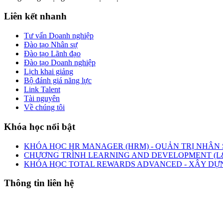
Liên kết nhanh
Tư vấn Doanh nghiệp
Đào tạo Nhân sự
Đào tạo Lãnh đạo
Đào tạo Doanh nghiệp
Lịch khai giảng
Bộ đánh giá năng lực
Link Talent
Tài nguyên
Về chúng tôi
Khóa học nổi bật
KHÓA HỌC HR MANAGER (HRM) - QUẢN TRỊ NHÂN 
CHƯƠNG TRÌNH LEARNING AND DEVELOPMENT (L&
KHÓA HỌC TOTAL REWARDS ADVANCED - XÂY DỰ
Thông tin liên hệ