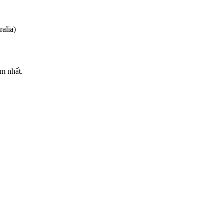
alia)
ớm nhất.