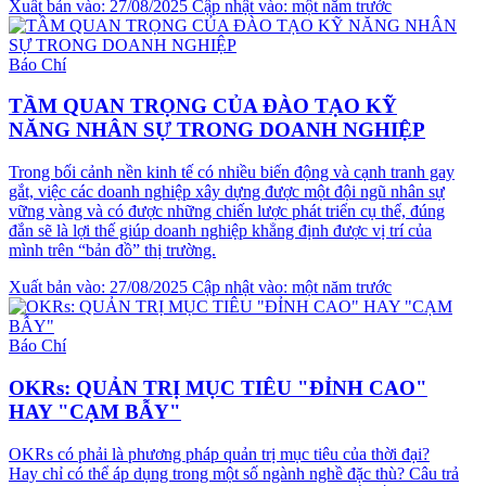
Xuất bản vào: 27/08/2025
Cập nhật vào: một năm trước
Báo Chí
TẦM QUAN TRỌNG CỦA ĐÀO TẠO KỸ
NĂNG NHÂN SỰ TRONG DOANH NGHIỆP
Trong bối cảnh nền kinh tế có nhiều biến động và cạnh tranh gay
gắt, việc các doanh nghiệp xây dựng được một đội ngũ nhân sự
vững vàng và có được những chiến lược phát triển cụ thể, đúng
đắn sẽ là lợi thế giúp doanh nghiệp khẳng định được vị trí của
mình trên “bản đồ” thị trường.
Xuất bản vào: 27/08/2025
Cập nhật vào: một năm trước
Báo Chí
OKRs: QUẢN TRỊ MỤC TIÊU "ĐỈNH CAO"
HAY "CẠM BẪY"
OKRs có phải là phương pháp quản trị mục tiêu của thời đại?
Hay chỉ có thể áp dụng trong một số ngành nghề đặc thù? Câu trả