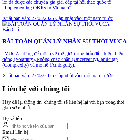
lời đã được các chuyên gia giải đáp tại hội thảo quốc tế
“Implementing OKRs In Vietnam”.
Xuất bản vào: 27/08/2025
Cập nhật vào: một năm trước
Báo Chí
BÀI TOÁN QUẢN LÝ NHÂN SỰ THỜI VUCA
"VUCA" dùng để mô tả về thế giới trong bốn điều kiện: biến
động (Volatility), không chắc chắn (Uncertainty), phức tạp
(Complexity) và mơ hồ (Ambiguity).
Xuất bản vào: 27/08/2025
Cập nhật vào: một năm trước
Liên hệ với chúng tôi
Hãy để lại thông tin, chúng tôi sẽ liên hệ lại với bạn trong thời
gian sớm nhất.
Họ và tên
Email liên hệ