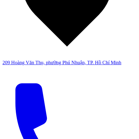
209 Hoàng Văn Thụ, phường Phú Nhuận, TP. Hồ Chí Minh