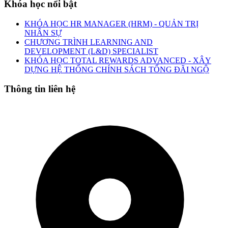
Khóa học nổi bật
KHÓA HỌC HR MANAGER (HRM) - QUẢN TRỊ
NHÂN SỰ
CHƯƠNG TRÌNH LEARNING AND
DEVELOPMENT (L&D) SPECIALIST
KHÓA HỌC TOTAL REWARDS ADVANCED - XÂY
DỰNG HỆ THỐNG CHÍNH SÁCH TỔNG ĐÃI NGỘ
Thông tin liên hệ