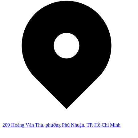
209 Hoàng Văn Thụ, phường Phú Nhuận, TP. Hồ Chí Minh