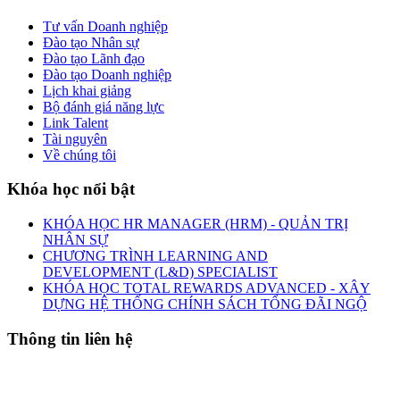
Tư vấn Doanh nghiệp
Đào tạo Nhân sự
Đào tạo Lãnh đạo
Đào tạo Doanh nghiệp
Lịch khai giảng
Bộ đánh giá năng lực
Link Talent
Tài nguyên
Về chúng tôi
Khóa học nổi bật
KHÓA HỌC HR MANAGER (HRM) - QUẢN TRỊ
NHÂN SỰ
CHƯƠNG TRÌNH LEARNING AND
DEVELOPMENT (L&D) SPECIALIST
KHÓA HỌC TOTAL REWARDS ADVANCED - XÂY
DỰNG HỆ THỐNG CHÍNH SÁCH TỔNG ĐÃI NGỘ
Thông tin liên hệ