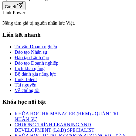
Gửi đi
Link Power
Nâng tầm giá trị nguồn nhân lực Việt.
Liên kết nhanh
Tư vấn Doanh nghiệp
Đào tạo Nhân sự
Đào tạo Lãnh đạo
Đào tạo Doanh nghiệp
Lịch khai giảng
Bộ đánh giá năng lực
Link Talent
Tài nguyên
Về chúng tôi
Khóa học nổi bật
KHÓA HỌC HR MANAGER (HRM) - QUẢN TRỊ
NHÂN SỰ
CHƯƠNG TRÌNH LEARNING AND
DEVELOPMENT (L&D) SPECIALIST
KHÓA HỌC TOTAL REWARDS ADVANCED - XÂY