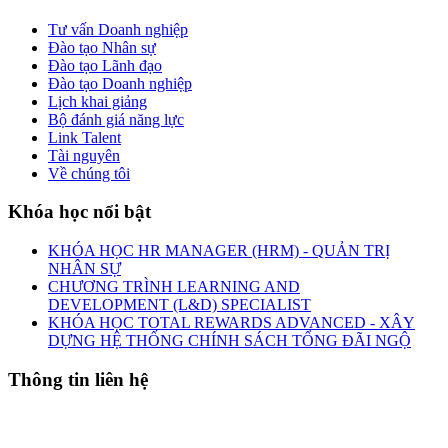
Tư vấn Doanh nghiệp
Đào tạo Nhân sự
Đào tạo Lãnh đạo
Đào tạo Doanh nghiệp
Lịch khai giảng
Bộ đánh giá năng lực
Link Talent
Tài nguyên
Về chúng tôi
Khóa học nổi bật
KHÓA HỌC HR MANAGER (HRM) - QUẢN TRỊ
NHÂN SỰ
CHƯƠNG TRÌNH LEARNING AND
DEVELOPMENT (L&D) SPECIALIST
KHÓA HỌC TOTAL REWARDS ADVANCED - XÂY
DỰNG HỆ THỐNG CHÍNH SÁCH TỔNG ĐÃI NGỘ
Thông tin liên hệ