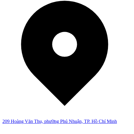
209 Hoàng Văn Thụ, phường Phú Nhuận, TP. Hồ Chí Minh