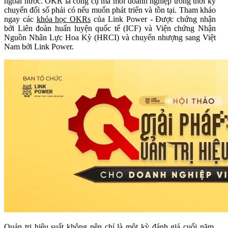
ngoài nước. OKR là công cụ mà mỗi doanh nghiệp trong thời kỳ
chuyển đổi số phải có nếu muốn phát triển và tồn tại. Tham khảo
ngay các
khóa học OKRs
của Link Power - Được chứng nhận
bởi Liên đoàn huấn luyện quốc tế (ICF) và Viện chứng Nhận
Nguồn Nhân Lực Hoa Kỳ (HRCI) và chuyển nhượng sang Việt
Nam bởi Link Power.
Quản trị hiệu suất không nên chỉ là một kỳ đánh giá cuối năm,