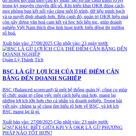
đo lường kết quả theo chu kỳ ngắn, tạo lợi thế cạnh tranh rõ rệt
trong kỷ nguyên chuyển đổi số. Khi triển khai OKR đúng cách,
mọi phòng ban kết nối vào cùng một lộ trình, dữ liệu minh bạch
và ra quyết định nhanh hơn. Bên cạnh đó, quản trị OKR hiệu quả
còn xây dựng văn hoá cam kết và học hỏi liên tục, giúp doanh
nghiệp Việt Nam thích ứng linh hoạt trước biến động thị trường
số hoá.
Xuất bản vào: 27/08/2025
Cập nhật vào: 23 ngày trước
Quản Lý Thành Tích
BSC LÀ GÌ? LỢI ÍCH CỦA THẺ ĐIỂM CÂN
BẰNG ĐẾN DOANH NGHIỆP
BSC (Balanced scorecard) là một hệ thống quản lý, công cụ giúp
tổ chức quản trị công việc một cách hiệu quả hơn, mang lại
những lợi ích lớn hơn cho cá nhân và doanh nghiệp. Trong bài
viết này, chúng ta sẽ cùng tìm hiểu rõ hơn về BSC, và lợi ích
BSC mang lại là gì.
Xuất bản vào: 27/08/2025
Cập nhật vào: 23 ngày trước