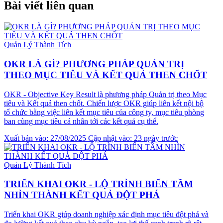
Bài viết liên quan
Quản Lý Thành Tích
OKR LÀ GÌ? PHƯƠNG PHÁP QUẢN TRỊ
THEO MỤC TIÊU VÀ KẾT QUẢ THEN CHỐT
OKR - Objective Key Result là phương pháp Quản trị theo Mục
tiêu và Kết quả then chốt. Chiến lược OKR giúp liên kết nội bộ
tổ chức bằng việc liên kết mục tiêu của công ty, mục tiêu phòng
ban cùng mục tiêu cá nhân tới các kết quả cụ thể.
Xuất bản vào: 27/08/2025
Cập nhật vào: 23 ngày trước
Quản Lý Thành Tích
TRIỂN KHAI OKR - LỘ TRÌNH BIẾN TẦM
NHÌN THÀNH KẾT QUẢ ĐỘT PHÁ
Triển khai OKR giúp doanh nghiệp xác định mục tiêu đột phá và