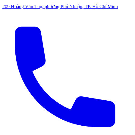
209 Hoàng Văn Thụ, phường Phú Nhuận, TP. Hồ Chí Minh