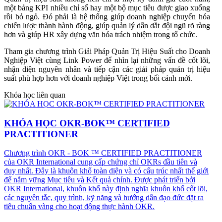
một bảng KPI nhiều chỉ số hay một bộ mục tiêu được giao xuống
rồi bỏ ngỏ. Đó phải là hệ thống giúp doanh nghiệp chuyển hóa
chiến lược thành hành động, giúp quản lý dẫn dắt đội ngũ rõ ràng
hơn và giúp HR xây dựng văn hóa trách nhiệm trong tổ chức.
Tham gia chương trình Giải Pháp Quản Trị Hiệu Suất cho Doanh
Nghiệp Việt cùng Link Power để nhìn lại những vấn đề cốt lõi,
nhận diện nguyên nhân và tiếp cận các giải pháp quản trị hiệu
suất phù hợp hơn với doanh nghiệp Việt trong bối cảnh mới.
Khóa học liên quan
KHÓA HỌC OKR-BOK™ CERTIFIED
PRACTITIONER
Chương trình OKR - BOK ™ CERTIFIED PRACTITIONER
của OKR International cung cấp chứng chỉ OKRs đầu tiên và
duy nhất. Đây là khuôn khổ toàn diện và có cấu trúc nhất thế giới
để nắm vững Mục tiêu và Kết quả chính. Được phát triển bởi
OKR International, khuôn khổ này định nghĩa khuôn khổ cốt lõi,
các nguyên tắc, quy trình, kỹ năng và hướng dẫn đạo đức đặt ra
tiêu chuẩn vàng cho hoạt động thực hành OKR.