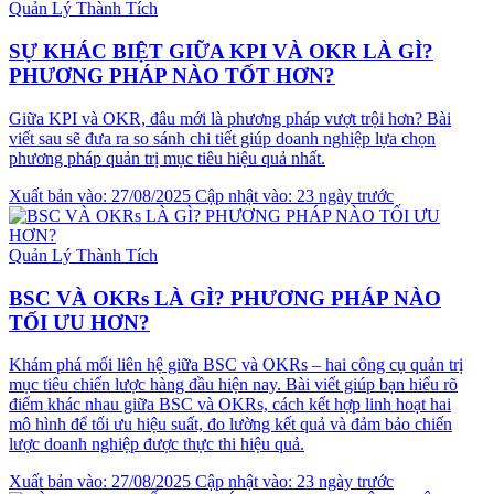
Quản Lý Thành Tích
SỰ KHÁC BIỆT GIỮA KPI VÀ OKR LÀ GÌ?
PHƯƠNG PHÁP NÀO TỐT HƠN?
Giữa KPI và OKR, đâu mới là phương pháp vượt trội hơn? Bài
viết sau sẽ đưa ra so sánh chi tiết giúp doanh nghiệp lựa chọn
phương pháp quản trị mục tiêu hiệu quả nhất.
Xuất bản vào: 27/08/2025
Cập nhật vào: 23 ngày trước
Quản Lý Thành Tích
BSC VÀ OKRs LÀ GÌ? PHƯƠNG PHÁP NÀO
TỐI ƯU HƠN?
Khám phá mối liên hệ giữa BSC và OKRs – hai công cụ quản trị
mục tiêu chiến lược hàng đầu hiện nay. Bài viết giúp bạn hiểu rõ
điểm khác nhau giữa BSC và OKRs, cách kết hợp linh hoạt hai
mô hình để tối ưu hiệu suất, đo lường kết quả và đảm bảo chiến
lược doanh nghiệp được thực thi hiệu quả.
Xuất bản vào: 27/08/2025
Cập nhật vào: 23 ngày trước