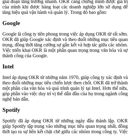
giai đoạn tăng trưởng nhanh. OKR càng chứng minh được giá trị
của mình khi được hàng loạt các doanh nghiệp lớn sử dụng để
tăng hiệu quả vận hành và quản lý. Trong đó bao gồm:
Google
Google là công ty tiên phong trong việc áp dụng OKR từ rất sớm.
OKR đã giúp Google xác định và theo đuổi những mục tiêu quan
trọng, đồng thời tăng cường sự gắn kết và hợp tác giữa các nhóm.
Việc triển khai OKR là một phần quan trọng trong văn hóa và sự
thành công của Google.
Intel
Intel áp dụng OKR từ những năm 1970, giúp công ty xác định và
theo đuổi những mục tiêu chiến lược then chốt. OKR đã trở thành
một phần của văn hóa và quá trình quản lý tại Intel. Hơn thế nữa,
góp phần vào việc duy trì vị thế dẫn đầu của họ trong ngành công
nghệ bán dẫn.
Spotify
Spotify đã áp dụng OKR từ những ngày đầu thành lập. OKR
giúp Spotify tập trung vào những mục tiêu quan trọng nhất, đồng
thời tạo ra sự liên kết chặt chẽ giữa các nhóm trong công ty. Việc