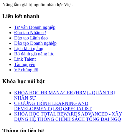
Nâng tầm giá trị nguồn nhân lực Việt.
Liên kết nhanh
Tư vấn Doanh nghiệp
Đào tạo Nhân sự
Đào tạo Lãnh đạo
Đào tạo Doanh nghiệp
Lịch khai giảng
Bộ đánh giá năng lực
Link Talent
Tài nguyên
Về chúng tôi
Khóa học nổi bật
KHÓA HỌC HR MANAGER (HRM) - QUẢN TRỊ
NHÂN SỰ
CHƯƠNG TRÌNH LEARNING AND
DEVELOPMENT (L&D) SPECIALIST
KHÓA HỌC TOTAL REWARDS ADVANCED - XÂY
DỰNG HỆ THỐNG CHÍNH SÁCH TỔNG ĐÃI NGỘ
Thông tin liên hệ