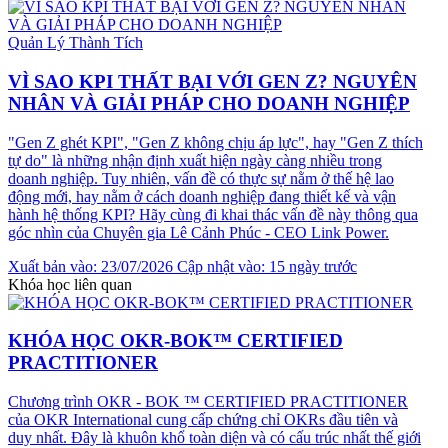
Quản Lý Thành Tích
VÌ SAO KPI THẤT BẠI VỚI GEN Z? NGUYÊN
NHÂN VÀ GIẢI PHÁP CHO DOANH NGHIỆP
"Gen Z ghét KPI", "Gen Z không chịu áp lực", hay "Gen Z thích
tự do" là những nhận định xuất hiện ngày càng nhiều trong
doanh nghiệp. Tuy nhiên, vấn đề có thực sự nằm ở thế hệ lao
động mới, hay nằm ở cách doanh nghiệp đang thiết kế và vận
hành hệ thống KPI? Hãy cùng đi khai thác vấn đề này thông qua
góc nhìn của Chuyên gia Lê Cảnh Phúc - CEO Link Power.
Xuất bản vào: 23/07/2026
Cập nhật vào: 15 ngày trước
Khóa học liên quan
KHÓA HỌC OKR-BOK™ CERTIFIED
PRACTITIONER
Chương trình OKR - BOK ™ CERTIFIED PRACTITIONER
của OKR International cung cấp chứng chỉ OKRs đầu tiên và
duy nhất. Đây là khuôn khổ toàn diện và có cấu trúc nhất thế giới