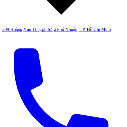
209 Hoàng Văn Thụ, phường Phú Nhuận, TP. Hồ Chí Minh