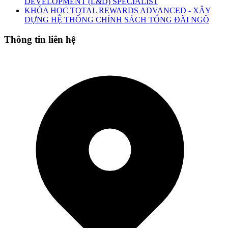
DEVELOPMENT (L&D) SPECIALIST
KHÓA HỌC TOTAL REWARDS ADVANCED - XÂY
DỰNG HỆ THỐNG CHÍNH SÁCH TỔNG ĐÃI NGỘ
Thông tin liên hệ