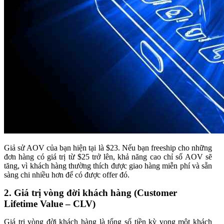
Giả sử AOV của bạn hiện tại là $23. Nếu bạn freeship cho những
đơn hàng có giá trị từ $25 trở lên, khả năng cao chỉ số AOV sẽ
tăng, vì khách hàng thường thích được giao hàng miễn phí và sẵn
sàng chi nhiều hơn để có được offer đó.
2. Giá trị vòng đời khách hàng (Customer
Lifetime Value – CLV)
Giá trị vòng đời khách hàng là tổng số tiền kỳ vọng một khách