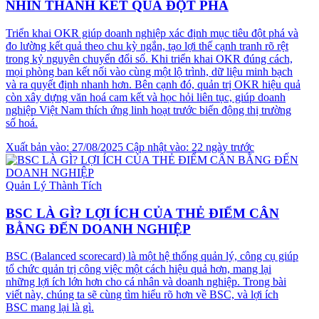
NHÌN THÀNH KẾT QUẢ ĐỘT PHÁ
Triển khai OKR giúp doanh nghiệp xác định mục tiêu đột phá và
đo lường kết quả theo chu kỳ ngắn, tạo lợi thế cạnh tranh rõ rệt
trong kỷ nguyên chuyển đổi số. Khi triển khai OKR đúng cách,
mọi phòng ban kết nối vào cùng một lộ trình, dữ liệu minh bạch
và ra quyết định nhanh hơn. Bên cạnh đó, quản trị OKR hiệu quả
còn xây dựng văn hoá cam kết và học hỏi liên tục, giúp doanh
nghiệp Việt Nam thích ứng linh hoạt trước biến động thị trường
số hoá.
Xuất bản vào: 27/08/2025
Cập nhật vào: 22 ngày trước
Quản Lý Thành Tích
BSC LÀ GÌ? LỢI ÍCH CỦA THẺ ĐIỂM CÂN
BẰNG ĐẾN DOANH NGHIỆP
BSC (Balanced scorecard) là một hệ thống quản lý, công cụ giúp
tổ chức quản trị công việc một cách hiệu quả hơn, mang lại
những lợi ích lớn hơn cho cá nhân và doanh nghiệp. Trong bài
viết này, chúng ta sẽ cùng tìm hiểu rõ hơn về BSC, và lợi ích
BSC mang lại là gì.