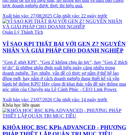
mô hình để tối ưu hiệu suất, đo lường kết quả và đảm bảo chiến
lược doanh nghiệp được thực thi hiệu quả.
Xuất bản vào: 27/08/2025
Cập nhật vào: 22 ngày trước
Quản Lý Thành Tích
VÌ SAO KPI THẤT BẠI VỚI GEN Z? NGUYÊN
NHÂN VÀ GIẢI PHÁP CHO DOANH NGHIỆP
"Gen Z ghét KPI", "Gen Z không chịu áp lực", hay "Gen Z thích
tự do" là những nhận định xuất hiện ngày càng nhiều trong
doanh nghiệp. Tuy nhiên, vấn đề có thực sự nằm ở thế hệ lao
động mới, hay nằm ở cách doanh nghiệp đang thiết kế và vận
hành hệ thống KPI? Hãy cùng đi khai thác vấn đề này thông qua
góc nhìn của Chuyên gia Lê Cảnh Phúc - CEO Link Power.
Xuất bản vào: 23/07/2026
Cập nhật vào: 14 ngày trước
Khóa học liên quan
KHÓA HỌC BSC KPIs ADVANCED - PHƯƠNG
PHÁP THIẾT LẬP QUẢN TRỊ MỤC TIÊU