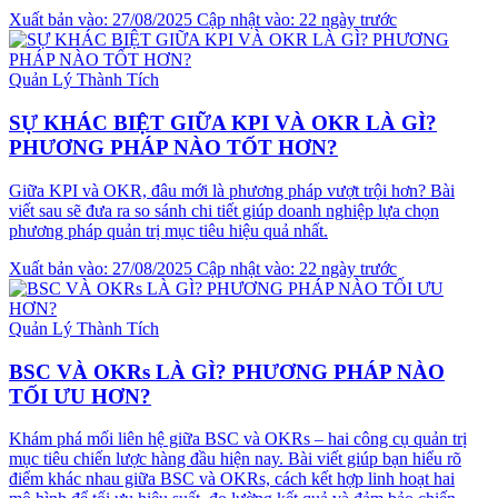
Xuất bản vào: 27/08/2025
Cập nhật vào: 22 ngày trước
Quản Lý Thành Tích
SỰ KHÁC BIỆT GIỮA KPI VÀ OKR LÀ GÌ?
PHƯƠNG PHÁP NÀO TỐT HƠN?
Giữa KPI và OKR, đâu mới là phương pháp vượt trội hơn? Bài
viết sau sẽ đưa ra so sánh chi tiết giúp doanh nghiệp lựa chọn
phương pháp quản trị mục tiêu hiệu quả nhất.
Xuất bản vào: 27/08/2025
Cập nhật vào: 22 ngày trước
Quản Lý Thành Tích
BSC VÀ OKRs LÀ GÌ? PHƯƠNG PHÁP NÀO
TỐI ƯU HƠN?
Khám phá mối liên hệ giữa BSC và OKRs – hai công cụ quản trị
mục tiêu chiến lược hàng đầu hiện nay. Bài viết giúp bạn hiểu rõ
điểm khác nhau giữa BSC và OKRs, cách kết hợp linh hoạt hai