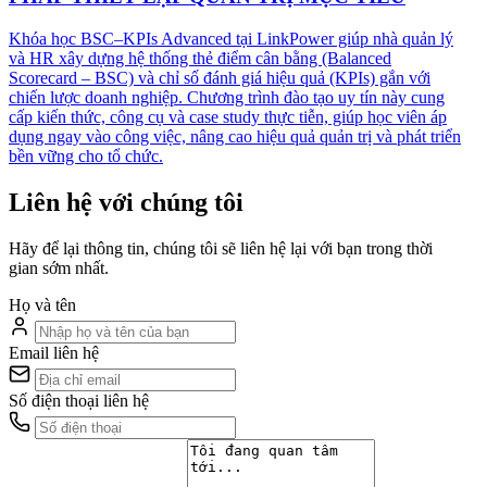
Khóa học BSC–KPIs Advanced tại LinkPower giúp nhà quản lý
và HR xây dựng hệ thống thẻ điểm cân bằng (Balanced
Scorecard – BSC) và chỉ số đánh giá hiệu quả (KPIs) gắn với
chiến lược doanh nghiệp. Chương trình đào tạo uy tín này cung
cấp kiến thức, công cụ và case study thực tiễn, giúp học viên áp
dụng ngay vào công việc, nâng cao hiệu quả quản trị và phát triển
bền vững cho tổ chức.
Liên hệ với chúng tôi
Hãy để lại thông tin, chúng tôi sẽ liên hệ lại với bạn trong thời
gian sớm nhất.
Họ và tên
Email liên hệ
Số điện thoại liên hệ