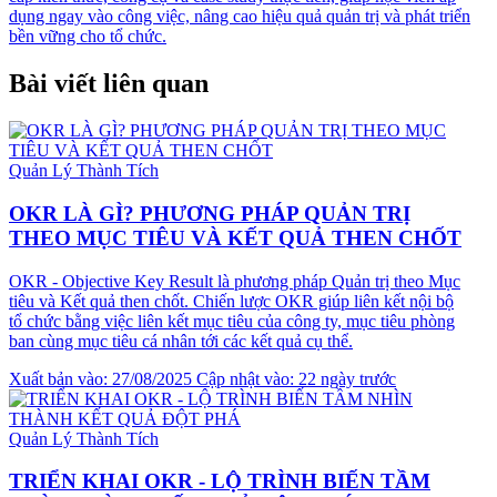
dụng ngay vào công việc, nâng cao hiệu quả quản trị và phát triển
bền vững cho tổ chức.
Bài viết liên quan
Quản Lý Thành Tích
OKR LÀ GÌ? PHƯƠNG PHÁP QUẢN TRỊ
THEO MỤC TIÊU VÀ KẾT QUẢ THEN CHỐT
OKR - Objective Key Result là phương pháp Quản trị theo Mục
tiêu và Kết quả then chốt. Chiến lược OKR giúp liên kết nội bộ
tổ chức bằng việc liên kết mục tiêu của công ty, mục tiêu phòng
ban cùng mục tiêu cá nhân tới các kết quả cụ thể.
Xuất bản vào: 27/08/2025
Cập nhật vào: 22 ngày trước
Quản Lý Thành Tích
TRIỂN KHAI OKR - LỘ TRÌNH BIẾN TẦM