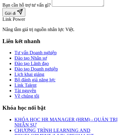
Bạn cần hỗ trợ tư vấn gì?
Gửi đi
Link Power
Nâng tầm giá trị nguồn nhân lực Việt.
Liên kết nhanh
Tư vấn Doanh nghiệp
Đào tạo Nhân sự
Đào tạo Lãnh đạo
Đào tạo Doanh nghiệp
Lịch khai giảng
Bộ đánh giá năng lực
Link Talent
Tài nguyên
Về chúng tôi
Khóa học nổi bật
KHÓA HỌC HR MANAGER (HRM) - QUẢN TRỊ
NHÂN SỰ
CHƯƠNG TRÌNH LEARNING AND