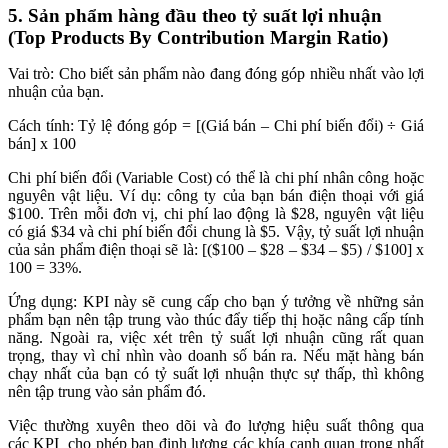
5. Sản phẩm hàng đầu theo tỷ suất lợi nhuận
(Top Products By Contribution Margin Ratio)
Vai trò: Cho biết sản phẩm nào đang đóng góp nhiều nhất vào lợi
nhuận của bạn.
Cách tính: Tỷ lệ đóng góp = [(Giá bán – Chi phí biến đổi) ÷ Giá
bán] x 100
Chi phí biến đổi (Variable Cost) có thể là chi phí nhân công hoặc
nguyên vật liệu. Ví dụ: công ty của bạn bán điện thoại với giá
$100. Trên mỗi đơn vị, chi phí lao động là $28, nguyên vật liệu
có giá $34 và chi phí biến đổi chung là $5. Vậy, tỷ suất lợi nhuận
của sản phẩm điện thoại sẽ là: [($100 – $28 – $34 – $5) / $100] x
100 = 33%.
Ứng dụng: KPI này sẽ cung cấp cho bạn ý tưởng về những sản
phẩm bạn nên tập trung vào thúc đẩy tiếp thị hoặc nâng cấp tính
năng. Ngoài ra, việc xét trên tỷ suất lợi nhuận cũng rất quan
trọng, thay vì chỉ nhìn vào doanh số bán ra. Nếu mặt hàng bán
chạy nhất của bạn có tỷ suất lợi nhuận thực sự thấp, thì không
nên tập trung vào sản phẩm đó.
Việc thường xuyên theo dõi và đo lượng hiệu suất thông qua
các KPI cho phép bạn định lượng các khía cạnh quan trọng nhất