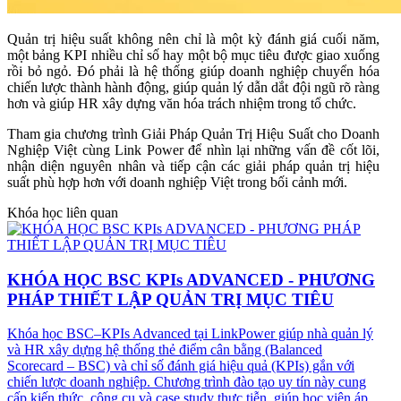
Quản trị hiệu suất không nên chỉ là một kỳ đánh giá cuối năm,
một bảng KPI nhiều chỉ số hay một bộ mục tiêu được giao xuống
rồi bỏ ngỏ. Đó phải là hệ thống giúp doanh nghiệp chuyển hóa
chiến lược thành hành động, giúp quản lý dẫn dắt đội ngũ rõ ràng
hơn và giúp HR xây dựng văn hóa trách nhiệm trong tổ chức.
Tham gia chương trình Giải Pháp Quản Trị Hiệu Suất cho Doanh
Nghiệp Việt cùng Link Power để nhìn lại những vấn đề cốt lõi,
nhận diện nguyên nhân và tiếp cận các giải pháp quản trị hiệu
suất phù hợp hơn với doanh nghiệp Việt trong bối cảnh mới.
Khóa học liên quan
KHÓA HỌC BSC KPIs ADVANCED - PHƯƠNG
PHÁP THIẾT LẬP QUẢN TRỊ MỤC TIÊU
Khóa học BSC–KPIs Advanced tại LinkPower giúp nhà quản lý
và HR xây dựng hệ thống thẻ điểm cân bằng (Balanced
Scorecard – BSC) và chỉ số đánh giá hiệu quả (KPIs) gắn với
chiến lược doanh nghiệp. Chương trình đào tạo uy tín này cung
cấp kiến thức, công cụ và case study thực tiễn, giúp học viên áp