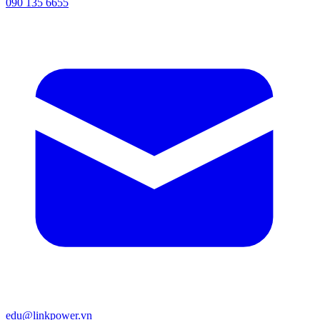
090 135 6655
edu@linkpower.vn