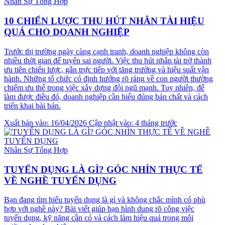
Nhân Sự Tổng Hợp
10 CHIẾN LƯỢC THU HÚT NHÂN TÀI HIỆU
QUẢ CHO DOANH NGHIỆP
Trước thị trường ngày càng cạnh tranh, doanh nghiệp không còn
nhiều thời gian để tuyển sai người. Việc thu hút nhân tài trở thành
ưu tiên chiến lược, gắn trực tiếp với tăng trưởng và hiệu suất vận
hành. Những tổ chức có định hướng rõ ràng về con người thường
chiếm ưu thế trong việc xây dựng đội ngũ mạnh. Tuy nhiên, để
làm được điều đó, doanh nghiệp cần hiểu đúng bản chất và cách
triển khai bài bản.
Xuất bản vào: 16/04/2026
Cập nhật vào: 4 tháng trước
Nhân Sự Tổng Hợp
TUYỂN DỤNG LÀ GÌ? GÓC NHÌN THỰC TẾ
VỀ NGHỀ TUYỂN DỤNG
Bạn đang tìm hiểu tuyển dụng là gì và không chắc mình có phù
hợp với nghề này? Bài viết giúp bạn hình dung rõ công việc
tuyển dụng, kỹ năng cần có và cách làm hiệu quả trong môi