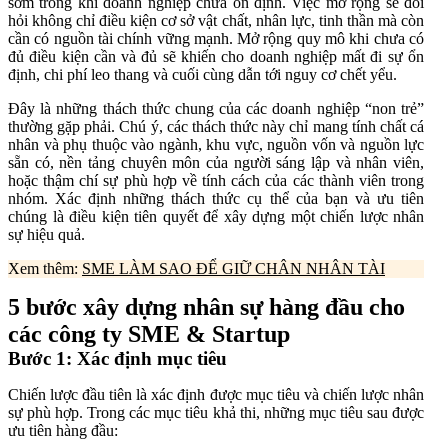
sớm trong khi doanh nghiệp chưa ổn định. Việc mở rộng sẽ đòi
hỏi không chỉ điều kiện cơ sở vật chất, nhân lực, tinh thần mà còn
cần có nguồn tài chính vững mạnh. Mở rộng quy mô khi chưa có
đủ điều kiện cần và đủ sẽ khiến cho doanh nghiệp mất đi sự ổn
định, chi phí leo thang và cuối cùng dẫn tới nguy cơ chết yểu.
Đây là những thách thức chung của các doanh nghiệp “non trẻ”
thường gặp phải. Chú ý, các thách thức này chỉ mang tính chất cá
nhân và phụ thuộc vào ngành, khu vực, nguồn vốn và nguồn lực
sẵn có, nền tảng chuyên môn của người sáng lập và nhân viên,
hoặc thậm chí sự phù hợp về tính cách của các thành viên trong
nhóm. Xác định những thách thức cụ thể của bạn và ưu tiên
chúng là điều kiện tiên quyết để xây dựng một chiến lược nhân
sự hiệu quả.
Xem thêm:
SME LÀM SAO ĐỂ GIỮ CHÂN NHÂN TÀI
5 bước xây dựng nhân sự hàng đầu cho
các công ty SME & Startup
Bước 1: Xác định mục tiêu
Chiến lược đầu tiên là xác định được mục tiêu và chiến lược nhân
sự phù hợp. Trong các mục tiêu khả thi, những mục tiêu sau được
ưu tiên hàng đầu: