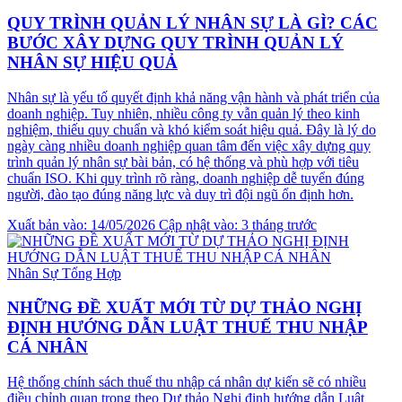
QUY TRÌNH QUẢN LÝ NHÂN SỰ LÀ GÌ? CÁC
BƯỚC XÂY DỰNG QUY TRÌNH QUẢN LÝ
NHÂN SỰ HIỆU QUẢ
Nhân sự là yếu tố quyết định khả năng vận hành và phát triển của
doanh nghiệp. Tuy nhiên, nhiều công ty vẫn quản lý theo kinh
nghiệm, thiếu quy chuẩn và khó kiểm soát hiệu quả. Đây là lý do
ngày càng nhiều doanh nghiệp quan tâm đến việc xây dựng quy
trình quản lý nhân sự bài bản, có hệ thống và phù hợp với tiêu
chuẩn ISO. Khi quy trình rõ ràng, doanh nghiệp dễ tuyển đúng
người, đào tạo đúng năng lực và duy trì đội ngũ ổn định hơn.
Xuất bản vào: 14/05/2026
Cập nhật vào: 3 tháng trước
Nhân Sự Tổng Hợp
NHỮNG ĐỀ XUẤT MỚI TỪ DỰ THẢO NGHỊ
ĐỊNH HƯỚNG DẪN LUẬT THUẾ THU NHẬP
CÁ NHÂN
Hệ thống chính sách thuế thu nhập cá nhân dự kiến sẽ có nhiều
điều chỉnh quan trọng theo Dự thảo Nghị định hướng dẫn Luật