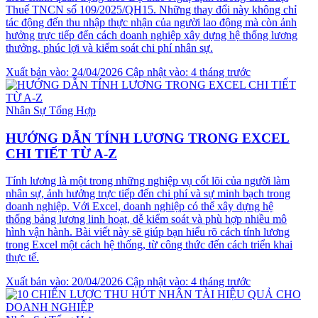
Thuế TNCN số 109/2025/QH15. Những thay đổi này không chỉ
tác động đến thu nhập thực nhận của người lao động mà còn ảnh
hưởng trực tiếp đến cách doanh nghiệp xây dựng hệ thống lương
thưởng, phúc lợi và kiểm soát chi phí nhân sự.
Xuất bản vào: 24/04/2026
Cập nhật vào: 4 tháng trước
Nhân Sự Tổng Hợp
HƯỚNG DẪN TÍNH LƯƠNG TRONG EXCEL
CHI TIẾT TỪ A-Z
Tính lương là một trong những nghiệp vụ cốt lõi của người làm
nhân sự, ảnh hưởng trực tiếp đến chi phí và sự minh bạch trong
doanh nghiệp. Với Excel, doanh nghiệp có thể xây dựng hệ
thống bảng lương linh hoạt, dễ kiểm soát và phù hợp nhiều mô
hình vận hành. Bài viết này sẽ giúp bạn hiểu rõ cách tính lương
trong Excel một cách hệ thống, từ công thức đến cách triển khai
thực tế.
Xuất bản vào: 20/04/2026
Cập nhật vào: 4 tháng trước