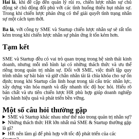
Hai là
, khi đề cập đến quản lý rủi ro, chiến lược nhân sự chủ
động sẽ chủ động đối phủ với các tình huống thiếu hụt nhân sự.
Trong khi chiến lược phản ứng có thể giải quyết tình trạng nhân
sự một cách tạm thời.
Ba là
, với công ty SME và Startup chiến lược nhân sự sẽ rất tốn
kém trong khi chiến lược nhân sự phản ứng ít tốn kém hơn.
Tạm kết
SME và Startup đều có vai trò quan trọng trong hệ sinh thái kinh
doanh, nhưng mỗi mô hình lại có những thách thức và ưu thế
riêng trong quản trị nhân sự. Đối với SME, việc thiết lập quy
trình nhân sự bài bản và giữ chân nhân tài là chìa khóa cho sự ổn
định; trong khi Startup cần linh hoạt trong tái cấu trúc nhân lực,
xây dựng văn hóa mạnh và đẩy nhanh tốc độ học hỏi. Hiểu rõ
bản chất và ưu tiên chiến lược HR phù hợp giúp doanh nghiệp
vận hành hiệu quả và phát triển bền vững.
Một số câu hỏi thường gặp
SME và Startup khác nhau như thế nào trong quản trị nhân sự?
Những thách thức HR lớn nhất mà SME & Startup thường gặp
là gì?
HR nên làm gì để phù hợp với tốc độ phát triển của các