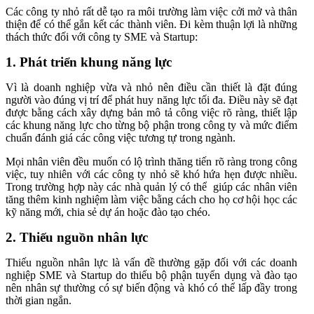
Các công ty nhỏ rất dễ tạo ra môi trường làm việc cởi mở và thân
thiện để có thể gắn kết các thành viên. Đi kèm thuận lợi là những
thách thức đối với công ty SME và Startup:
1. Phát triển khung năng lực
Vì là doanh nghiệp vừa và nhỏ nên điều cần thiết là đặt đúng
người vào đúng vị trí để phát huy năng lực tối đa. Điều này sẽ đạt
được bằng cách xây dựng bản mô tả công việc rõ ràng, thiết lập
các khung năng lực cho từng bộ phận trong công ty và mức điểm
chuẩn đánh giá các công việc tương tự trong ngành.
Mọi nhân viên đều muốn có lộ trình thăng tiến rõ ràng trong công
việc, tuy nhiên với các công ty nhỏ sẽ khó hứa hẹn được nhiều.
Trong trường hợp này các nhà quản lý có thể giúp các nhân viên
tăng thêm kinh nghiệm làm việc bằng cách cho họ cơ hội học các
kỹ năng mới, chia sẻ dự án hoặc đào tạo chéo.
2. Thiếu nguồn nhân lực
Thiếu nguồn nhân lực là vấn đề thường gặp đối với các doanh
nghiệp SME và Startup do thiếu bộ phận tuyển dụng và đào tạo
nên nhân sự thường có sự biến động và khó có thể lấp đầy trong
thời gian ngắn.