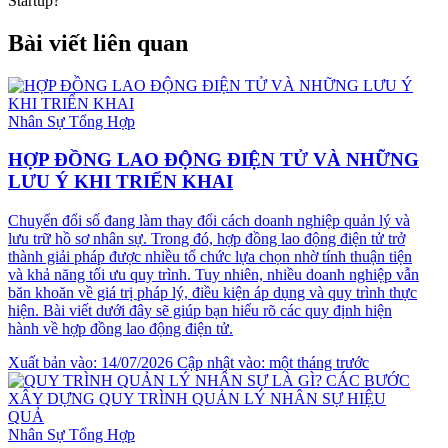
Startup?
Bài viết liên quan
Nhân Sự Tổng Hợp
HỢP ĐỒNG LAO ĐỘNG ĐIỆN TỬ VÀ NHỮNG
LƯU Ý KHI TRIỂN KHAI
Chuyển đổi số đang làm thay đổi cách doanh nghiệp quản lý và
lưu trữ hồ sơ nhân sự. Trong đó, hợp đồng lao động điện tử trở
thành giải pháp được nhiều tổ chức lựa chọn nhờ tính thuận tiện
và khả năng tối ưu quy trình. Tuy nhiên, nhiều doanh nghiệp vẫn
băn khoăn về giá trị pháp lý, điều kiện áp dụng và quy trình thực
hiện. Bài viết dưới đây sẽ giúp bạn hiểu rõ các quy định hiện
hành về hợp đồng lao động điện tử.
Xuất bản vào: 14/07/2026
Cập nhật vào: một tháng trước
Nhân Sự Tổng Hợp