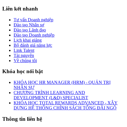
Liên kết nhanh
Tư vấn Doanh nghiệp
Đào tạo Nhân sự
Đào tạo Lãnh đạo
Đào tạo Doanh nghiệp
Lịch khai giảng
Bộ đánh giá năng lực
Link Talent
Tài nguyên
Về chúng tôi
Khóa học nổi bật
KHÓA HỌC HR MANAGER (HRM) - QUẢN TRỊ
NHÂN SỰ
CHƯƠNG TRÌNH LEARNING AND
DEVELOPMENT (L&D) SPECIALIST
KHÓA HỌC TOTAL REWARDS ADVANCED - XÂY
DỰNG HỆ THỐNG CHÍNH SÁCH TỔNG ĐÃI NGỘ
Thông tin liên hệ