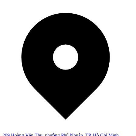
209 Hoàng Văn Thụ, phường Phú Nhuận, TP. Hồ Chí Minh