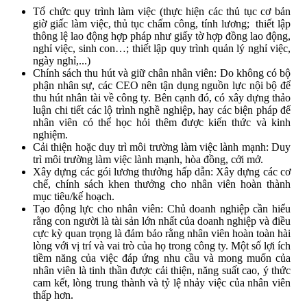
Tổ chức quy trình làm việc (thực hiện các thủ tục cơ bản
giờ giấc làm việc, thủ tục chấm công, tính lương; thiết lập
thông lệ lao động hợp pháp như giấy tờ hợp đồng lao động,
nghỉ việc, sinh con…; thiết lập quy trình quản lý nghỉ việc,
ngày nghỉ,...)
Chính sách thu hút và giữ chân nhân viên: Do không có bộ
phận nhân sự, các CEO nên tận dụng nguồn lực nội bộ để
thu hút nhân tài về công ty. Bên cạnh đó, có xây dựng thảo
luận chi tiết các lộ trình nghề nghiệp, hay các biện pháp để
nhân viên có thể học hỏi thêm được kiến thức và kinh
nghiệm.
Cải thiện hoặc duy trì môi trường làm việc lành mạnh: Duy
trì môi trường làm việc lành mạnh, hòa đồng, cởi mở.
Xây dựng các gói lương thưởng hấp dẫn: Xây dựng các cơ
chế, chính sách khen thưởng cho nhân viên hoàn thành
mục tiêu/kế hoạch.
Tạo động lực cho nhân viên: Chủ doanh nghiệp cần hiểu
rằng con người là tài sản lớn nhất của doanh nghiệp và điều
cực kỳ quan trọng là đảm bảo rằng nhân viên hoàn toàn hài
lòng với vị trí và vai trò của họ trong công ty. Một số lợi ích
tiềm năng của việc đáp ứng nhu cầu và mong muốn của
nhân viên là tinh thần được cải thiện, năng suất cao, ý thức
cam kết, lòng trung thành và tỷ lệ nhảy việc của nhân viên
thấp hơn.