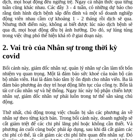
dịch, mọi hoạt động đều ngừng trệ. Ngay cả nhận thức qua từng
tuần cũng khác nhau. Các đây 3 - 4 tuần, có những dự báo cho
rằng tình hình dịch bệnh sắp đến đỉnh và một số doanh nghiệp
động viên nhau cầm cự khoảng 1 - 2 tháng rồi dịch sẽ qua.
Nhưng thời điểm này, không ai biết được lúc nào dịch bệnh sẽ
qua đi, mọi hoạt động đều bị ảnh hưởng. Do đó, sự lúng túng
trong việc ứng phó thể hiện khá rõ ở giai đoạn này.
2. Vai trò của Nhân sự trong thời kỳ
covid
Bối cảnh này, giám đốc nhân sự, quản lý nhân sự cần làm tốt bốn
nhiệm vụ quan trọng. Một là đảm bảo sức khoẻ của toàn bộ cán
bộ nhân viên. Hai là đảm bảo tâm lý ổn định cho nhân viên. Ba là
đảm bảo phương án duy trì hoạt động liên tục của công ty. Bốn là
tái cơ cấu nhân sự và hệ thống. Ngay lúc này bộ phận chiến lược
nhân sự, giám đốc nhân sự phải luôn trong tư thế sẵn sàng chủ
động.
Thứ nhất, chủ động trong việc chuẩn bị sẵn các phương án về
nhân sự theo từng kịch bản. Trong bối cảnh này, doanh nghiệp sẽ
cắt giảm triệt để các chi phí lãng phí hoặc không cần thiết. Và
phương án cuối cùng buộc phải áp dụng, sau khi đã cắt giảm các
chi phí có thể, là cắt giảm các chi phí liên quan đến nhân sự. Đó