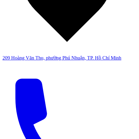
209 Hoàng Văn Thụ, phường Phú Nhuận, TP. Hồ Chí Minh