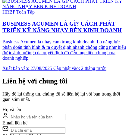
HRBP Toàn Tập
BUSINESS ACUMEN LÀ GÌ? CÁCH PHÁT
TRIỂN KỸ NĂNG NHẠY BÉN KINH DOANH
Business Acumen là nhạy cảm trong kinh doanh. Là năng lực
phán đoán tình hình & ra quyết định nhanh chóng cũng như hiểu
được ảnh hưởng của quyết định đó đến mục tiêu chung của
doanh nghiệp.
Xuất bản vào: 27/08/2025
Cập nhật vào: 2 tháng trước
Liên hệ với chúng tôi
Hãy để lại thông tin, chúng tôi sẽ liên hệ lại với bạn trong thời
gian sớm nhất.
Họ và tên
Email liên hệ