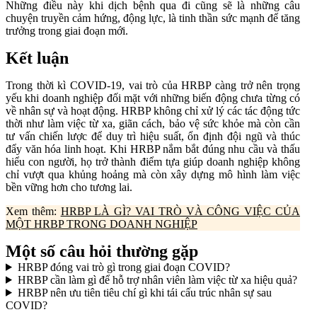
Những điều này khi dịch bệnh qua đi cũng sẽ là những câu
chuyện truyền cảm hứng, động lực, là tinh thần sức mạnh để tăng
trưởng trong giai đoạn mới.
Kết luận
Trong thời kì COVID-19, vai trò của HRBP càng trở nên trọng
yếu khi doanh nghiệp đối mặt với những biến động chưa từng có
về nhân sự và hoạt động. HRBP không chỉ xử lý các tác động tức
thời như làm việc từ xa, giãn cách, bảo vệ sức khỏe mà còn cần
tư vấn chiến lược để duy trì hiệu suất, ổn định đội ngũ và thúc
đẩy văn hóa linh hoạt. Khi HRBP nắm bắt đúng nhu cầu và thấu
hiểu con người, họ trở thành điểm tựa giúp doanh nghiệp không
chỉ vượt qua khủng hoảng mà còn xây dựng mô hình làm việc
bền vững hơn cho tương lai.
Xem thêm:
HRBP LÀ GÌ? VAI TRÒ VÀ CÔNG VIỆC CỦA
MỘT HRBP TRONG DOANH NGHIỆP
Một số câu hỏi thường gặp
HRBP đóng vai trò gì trong giai đoạn COVID?
HRBP cần làm gì để hỗ trợ nhân viên làm việc từ xa hiệu quả?
HRBP nên ưu tiên tiêu chí gì khi tái cấu trúc nhân sự sau
COVID?