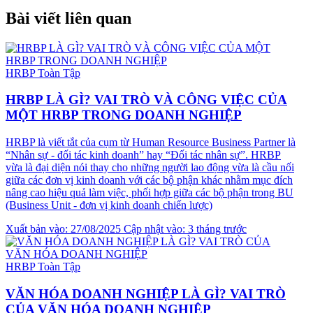
Bài viết liên quan
HRBP Toàn Tập
HRBP LÀ GÌ? VAI TRÒ VÀ CÔNG VIỆC CỦA
MỘT HRBP TRONG DOANH NGHIỆP
HRBP là viết tắt của cụm từ Human Resource Business Partner là
“Nhân sự - đối tác kinh doanh” hay “Đối tác nhân sự”. HRBP
vừa là đại diện nói thay cho những người lao động vừa là cầu nối
giữa các đơn vị kinh doanh với các bộ phận khác nhằm mục đích
nâng cao hiệu quả làm việc, phối hợp giữa các bộ phận trong BU
(Business Unit - đơn vị kinh doanh chiến lược)
Xuất bản vào: 27/08/2025
Cập nhật vào: 3 tháng trước
HRBP Toàn Tập
VĂN HÓA DOANH NGHIỆP LÀ GÌ? VAI TRÒ
CỦA VĂN HÓA DOANH NGHIỆP