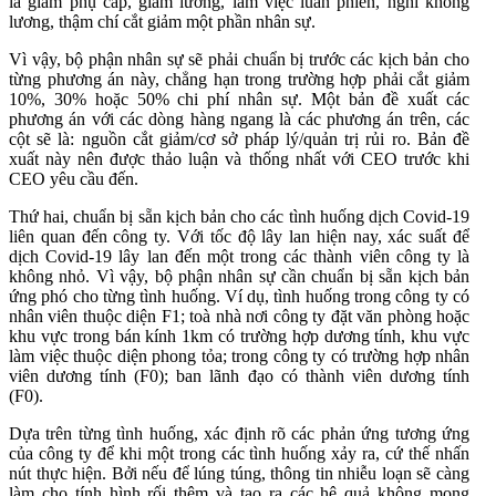
là giảm phụ cấp, giảm lương, làm việc luân phiên, nghỉ không
lương, thậm chí cắt giảm một phần nhân sự.
Vì vậy, bộ phận nhân sự sẽ phải chuẩn bị trước các kịch bản cho
từng phương án này, chẳng hạn trong trường hợp phải cắt giảm
10%, 30% hoặc 50% chi phí nhân sự. Một bản đề xuất các
phương án với các dòng hàng ngang là các phương án trên, các
cột sẽ là: nguồn cắt giảm/cơ sở pháp lý/quản trị rủi ro. Bản đề
xuất này nên được thảo luận và thống nhất với CEO trước khi
CEO yêu cầu đến.
Thứ hai, chuẩn bị sẵn kịch bản cho các tình huống dịch Covid-19
liên quan đến công ty. Với tốc độ lây lan hiện nay, xác suất để
dịch Covid-19 lây lan đến một trong các thành viên công ty là
không nhỏ. Vì vậy, bộ phận nhân sự cần chuẩn bị sẵn kịch bản
ứng phó cho từng tình huống. Ví dụ, tình huống trong công ty có
nhân viên thuộc diện F1; toà nhà nơi công ty đặt văn phòng hoặc
khu vực trong bán kính 1km có trường hợp dương tính, khu vực
làm việc thuộc diện phong tỏa; trong công ty có trường hợp nhân
viên dương tính (F0); ban lãnh đạo có thành viên dương tính
(F0).
Dựa trên từng tình huống, xác định rõ các phản ứng tương ứng
của công ty để khi một trong các tình huống xảy ra, cứ thế nhấn
nút thực hiện. Bởi nếu để lúng túng, thông tin nhiễu loạn sẽ càng
làm cho tính hình rối thêm và tạo ra các hệ quả không mong