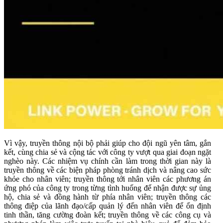
Vì vậy, truyền thông nội bộ phải giúp cho đội ngũ yên tâm, gắn
kết, cùng chia sẻ và cộng tác với công ty vượt qua giai đoạn ngặt
nghèo này. Các nhiệm vụ chính cần làm trong thời gian này là
truyền thông về các biện pháp phòng tránh dịch và nâng cao sức
khỏe cho nhân viên; truyền thông tới nhân viên các phương án
ứng phó của công ty trong từng tình huống để nhận được sự ủng
hộ, chia sẻ và đồng hành từ phía nhân viên; truyền thông các
thông điệp của lãnh đạo/cấp quản lý đến nhân viên để ổn định
tinh thần, tăng cường đoàn kết; truyền thông về các công cụ và