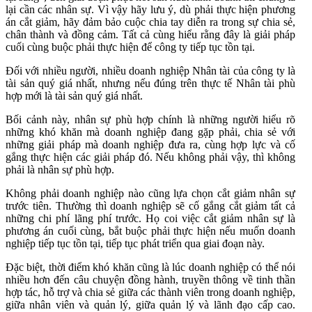
lại cần các nhân sự. Vì vậy hãy lưu ý, dù phải thực hiện phương
án cắt giảm, hãy đảm bảo cuộc chia tay diễn ra trong sự chia sẻ,
chân thành và đồng cảm. Tất cả cùng hiểu rằng đây là giải pháp
cuối cùng buộc phải thực hiện để công ty tiếp tục tồn tại.
Đối với nhiều người, nhiều doanh nghiệp Nhân tài của công ty là
tài sản quý giá nhất, nhưng nếu đúng trên thực tế Nhân tài phù
hợp mới là tài sản quý giá nhất.
Bối cảnh này, nhân sự phù hợp chính là những người hiểu rõ
những khó khăn mà doanh nghiệp đang gặp phải, chia sẻ với
những giải pháp mà doanh nghiệp đưa ra, cùng hợp lực và cố
gắng thực hiện các giải pháp đó. Nếu không phải vậy, thì không
phải là nhân sự phù hợp.
Không phải doanh nghiệp nào cũng lựa chọn cắt giảm nhân sự
trước tiên. Thường thì doanh nghiệp sẽ cố gắng cắt giảm tất cả
những chi phí lãng phí trước. Họ coi việc cắt giảm nhân sự là
phương án cuối cùng, bắt buộc phải thực hiện nếu muốn doanh
nghiệp tiếp tục tồn tại, tiếp tục phát triển qua giai đoạn này.
Đặc biệt, thời điểm khó khăn cũng là lúc doanh nghiệp có thể nói
nhiều hơn đến câu chuyện đồng hành, truyền thông về tinh thần
hợp tác, hỗ trợ và chia sẻ giữa các thành viên trong doanh nghiệp,
giữa nhân viên và quản lý, giữa quản lý và lãnh đạo cấp cao.