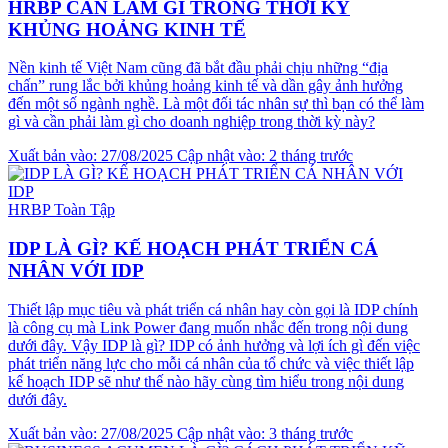
HRBP CẦN LÀM GÌ TRONG THỜI KỲ
KHỦNG HOẢNG KINH TẾ
Nền kinh tế Việt Nam cũng đã bắt đầu phải chịu những “địa
chấn” rung lắc bởi khủng hoảng kinh tế và dần gây ảnh hưởng
đến một số ngành nghề. Là một đối tác nhân sự thì bạn có thể làm
gì và cần phải làm gì cho doanh nghiệp trong thời kỳ này?
Xuất bản vào: 27/08/2025
Cập nhật vào: 2 tháng trước
HRBP Toàn Tập
IDP LÀ GÌ? KẾ HOẠCH PHÁT TRIỂN CÁ
NHÂN VỚI IDP
Thiết lập mục tiêu và phát triển cá nhân hay còn gọi là IDP chính
là công cụ mà Link Power đang muốn nhắc đến trong nội dung
dưới đây. Vậy IDP là gì? IDP có ảnh hưởng và lợi ích gì đến việc
phát triển năng lực cho mỗi cá nhân của tổ chức và việc thiết lập
kế hoạch IDP sẽ như thế nào hãy cùng tìm hiểu trong nội dung
dưới đây.
Xuất bản vào: 27/08/2025
Cập nhật vào: 3 tháng trước