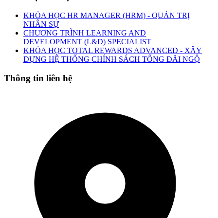
KHÓA HỌC HR MANAGER (HRM) - QUẢN TRỊ
NHÂN SỰ
CHƯƠNG TRÌNH LEARNING AND
DEVELOPMENT (L&D) SPECIALIST
KHÓA HỌC TOTAL REWARDS ADVANCED - XÂY
DỰNG HỆ THỐNG CHÍNH SÁCH TỔNG ĐÃI NGỘ
Thông tin liên hệ