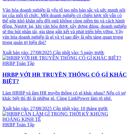
Văn hóa doanh nghiệp là yếu tố tạo nên bản sắc và sức mạnh nội
tại của mỗi tổ chức. Một doanh nghiệp có chiến lược tốt vẫn có
thể gặp khó khăn nếu đội ngũ không cùng niềm tin và cách hành
động. Ngược lại, khi văn hóa được xây dựng đúng, doanh nghiệp
sẽ thu hút nhân tài, gia tăng gắn kết và phát triển bền vững. Vậy
văn hóa doanh nghiệp là gì và vì sao đây là nền tảng quan trọng
trong quản trị hiện đại?
Xuất bản vào: 27/08/2025
Cập nhật vào: 5 ngày trước
HRBP Toàn Tập
HRBP VỚI HR TRUYỀN THỐNG CÓ GÌ KHÁC
BIỆT?
Làm HRBP và làm HR truyền thống có gì khác nhau? Nếu có sự
khác biệt thì đó là những gì. Cùng LinkPower làm rõ nhé.
Xuất bản vào: 27/08/2025
Cập nhật vào: 10 tháng trước
HRBP Toàn Tập