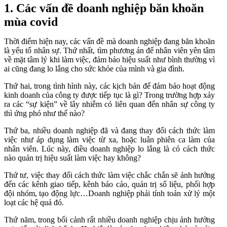
1. Các vấn đề doanh nghiệp băn khoăn
mùa covid
Thời điểm hiện nay, các vấn đề mà doanh nghiệp đang băn khoăn
là yếu tố nhân sự. Thứ nhất, tìm phương án để nhân viên yên tâm
về mặt tâm lý khi làm việc, đảm bảo hiệu suất như bình thường vì
ai cũng đang lo lắng cho sức khỏe của mình và gia đình.
Thứ hai, trong tình hình này, các kịch bản để đảm bảo hoạt động
kinh doanh của công ty được tiếp tục là gì? Trong trường hợp xảy
ra các “sự kiện” về lây nhiễm có liên quan đến nhân sự công ty
thì ứng phó như thế nào?
Thứ ba, nhiều doanh nghiệp đã và đang thay đổi cách thức làm
việc như áp dụng làm việc từ xa, hoặc luân phiên ca làm của
nhân viên. Lúc này, điều doanh nghiệp lo lắng là có cách thức
nào quản trị hiệu suất làm việc hay không?
Thứ tư, việc thay đổi cách thức làm việc chắc chắn sẽ ảnh hưởng
đến các kênh giao tiếp, kênh báo cáo, quản trị số liệu, phối hợp
đội nhóm, tạo động lực…Doanh nghiệp phải tính toán xử lý một
loạt các hệ quả đó.
Thứ năm, trong bối cảnh rất nhiều doanh nghiệp chịu ảnh hưởng