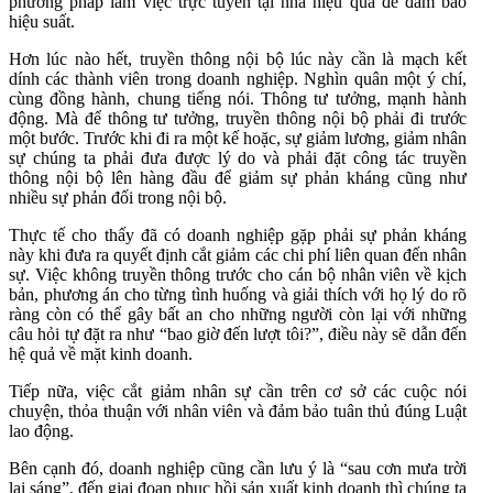
phương pháp làm việc trực tuyến tại nhà hiệu quả để đảm bảo
hiệu suất.
Hơn lúc nào hết, truyền thông nội bộ lúc này cần là mạch kết
dính các thành viên trong doanh nghiệp. Nghìn quân một ý chí,
cùng đồng hành, chung tiếng nói. Thông tư tưởng, mạnh hành
động. Mà để thông tư tưởng, truyền thông nội bộ phải đi trước
một bước. Trước khi đi ra một kế hoặc, sự giảm lương, giảm nhân
sự chúng ta phải đưa được lý do và phải đặt công tác truyền
thông nội bộ lên hàng đầu để giảm sự phản kháng cũng như
nhiều sự phản đối trong nội bộ.
Thực tế cho thấy đã có doanh nghiệp gặp phải sự phản kháng
này khi đưa ra quyết định cắt giảm các chi phí liên quan đến nhân
sự. Việc không truyền thông trước cho cán bộ nhân viên về kịch
bản, phương án cho từng tình huống và giải thích với họ lý do rõ
ràng còn có thể gây bất an cho những người còn lại với những
câu hỏi tự đặt ra như “bao giờ đến lượt tôi?”, điều này sẽ dẫn đến
hệ quả về mặt kinh doanh.
Tiếp nữa, việc cắt giảm nhân sự cần trên cơ sở các cuộc nói
chuyện, thỏa thuận với nhân viên và đảm bảo tuân thủ đúng Luật
lao động.
Bên cạnh đó, doanh nghiệp cũng cần lưu ý là “sau cơn mưa trời
lại sáng”, đến giai đoạn phục hồi sản xuất kinh doanh thì chúng ta