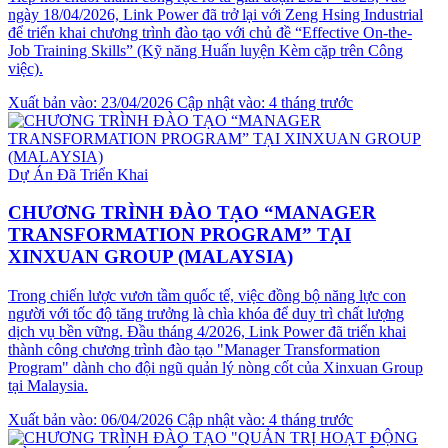
ngày 18/04/2026, Link Power đã trở lại với Zeng Hsing Industrial
để triển khai chương trình đào tạo với chủ đề “Effective On-the-
Job Training Skills” (Kỹ năng Huấn luyện Kèm cặp trên Công
việc).
Xuất bản vào: 23/04/2026
Cập nhật vào: 4 tháng trước
Dự Án Đã Triển Khai
CHƯƠNG TRÌNH ĐÀO TẠO “MANAGER
TRANSFORMATION PROGRAM” TẠI
XINXUAN GROUP (MALAYSIA)
Trong chiến lược vươn tầm quốc tế, việc đồng bộ năng lực con
người với tốc độ tăng trưởng là chìa khóa để duy trì chất lượng
dịch vụ bền vững. Đầu tháng 4/2026, Link Power đã triển khai
thành công chương trình đào tạo "Manager Transformation
Program" dành cho đội ngũ quản lý nòng cốt của Xinxuan Group
tại Malaysia.
Xuất bản vào: 06/04/2026
Cập nhật vào: 4 tháng trước