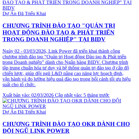
Dự Án Đã Triển Khai
CHƯƠNG TRÌNH ĐÀO TẠO "QUẢN TRỊ
HOẠT ĐỘNG ĐÀO TẠO & PHÁT TRIỂN
TRONG DOANH NGHIỆP" TẠI BIDV
Ngày 02 - 03/03/2026, Link Power đã triển khai thành công
chương trình đào tạo “Quản trị Hoạt động Đào tạo & Phát triển
trong Doanh nghiệp” dành cho Ngân hàng BIDV. Chương trình
tập trung chuẩn hóa tư duy và hệ thống quản trị đào tạo ở cấp độ
chiến lược, giúp đội ngũ L&D nâng cao năng lực hoạch định,
vận hành và đo lường hiệu quả đào tạo trong bối cảnh tối ưu hiệu
suất cho tổ chức.
Xuất bản vào: 02/03/2026
Cập nhật vào: 5 tháng trước
Dự Án Đã Triển Khai
CHƯƠNG TRÌNH ĐÀO TẠO OKR DÀNH CHO
ĐỘI NGŨ LINK POWER