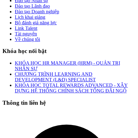
Đào tạo Nhân sự
Đào tạo Lãnh đạo
Đào tạo Doanh nghiệp
Lịch khai giảng
Bộ đánh giá năng lực
Link Talent
Tài nguyên
Về chúng tôi
Khóa học nổi bật
KHÓA HỌC HR MANAGER (HRM) - QUẢN TRỊ
NHÂN SỰ
CHƯƠNG TRÌNH LEARNING AND
DEVELOPMENT (L&D) SPECIALIST
KHÓA HỌC TOTAL REWARDS ADVANCED - XÂY
DỰNG HỆ THỐNG CHÍNH SÁCH TỔNG ĐÃI NGỘ
Thông tin liên hệ