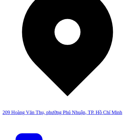
209 Hoàng Văn Thụ, phường Phú Nhuận, TP. Hồ Chí Minh