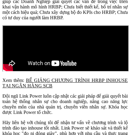
giúp các Doanh Nghiệp giải quyết các vấn đề trong việc triển
khai vận hành mô hình HRBP; Chưa biết thiết kế, bố trí nhân sự
một cách hiệu quả; Chưa xây dựng bộ đo KPIs cho HRBP; Chưa
có tư duy của người làm HRBP.
Xem thêm:
BẾ GIẢNG CHƯƠNG TRÌNH HRBP INHOUSE
TẠI NGÂN HÀNG SCB
Đội ngũ Link Power luôn cập nhật các giải pháp để giải quyết bài
toán hệ thống nhân sự cho doanh nghiệp, nâng cao năng lực
chuyên môn của nhà quản trị, chuyên viên nhân sự. Khóa học
được Link Power tổ chức.
Hãy liên hệ với chúng tôi để nhận tư vấn về chương trình và lộ
trình đào tạo inhouse tốt nhất. Link Power sẽ khảo sát và thiết kế
khóa học "đo ni đóng giày", phù hợp với nhu cầu và thực trạng