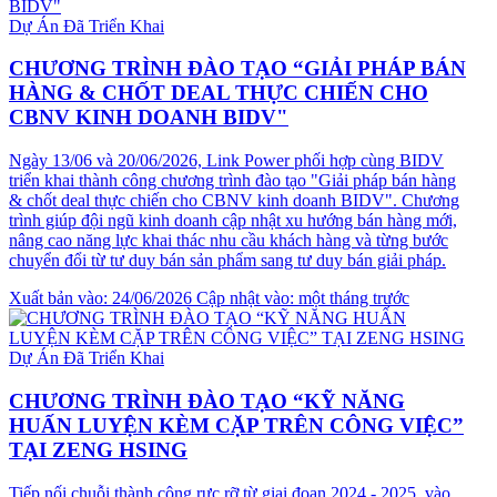
Dự Án Đã Triển Khai
CHƯƠNG TRÌNH ĐÀO TẠO “GIẢI PHÁP BÁN
HÀNG & CHỐT DEAL THỰC CHIẾN CHO
CBNV KINH DOANH BIDV"
Ngày 13/06 và 20/06/2026, Link Power phối hợp cùng BIDV
triển khai thành công chương trình đào tạo "Giải pháp bán hàng
& chốt deal thực chiến cho CBNV kinh doanh BIDV". Chương
trình giúp đội ngũ kinh doanh cập nhật xu hướng bán hàng mới,
nâng cao năng lực khai thác nhu cầu khách hàng và từng bước
chuyển đổi từ tư duy bán sản phẩm sang tư duy bán giải pháp.
Xuất bản vào: 24/06/2026
Cập nhật vào: một tháng trước
Dự Án Đã Triển Khai
CHƯƠNG TRÌNH ĐÀO TẠO “KỸ NĂNG
HUẤN LUYỆN KÈM CẶP TRÊN CÔNG VIỆC”
TẠI ZENG HSING
Tiếp nối chuỗi thành công rực rỡ từ giai đoạn 2024 - 2025, vào