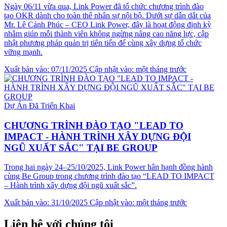
Ngày 06/11 vừa qua, Link Power đã tổ chức chương trình đào
tạo OKR dành cho toàn thể nhân sự nội bộ. Dưới sự dẫn dắt của
Mr. Lê Cảnh Phúc – CEO Link Power, đây là hoạt động định kỳ
nhằm giúp mỗi thành viên không ngừng nâng cao năng lực, cập
nhật phương pháp quản trị tiên tiến để cùng xây dựng tổ chức
vững mạnh.
Xuất bản vào: 07/11/2025
Cập nhật vào: một tháng trước
Dự Án Đã Triển Khai
CHƯƠNG TRÌNH ĐÀO TẠO "LEAD TO
IMPACT - HÀNH TRÌNH XÂY DỰNG ĐỘI
NGŨ XUẤT SẮC" TẠI BE GROUP
Trong hai ngày 24–25/10/2025, Link Power hân hạnh đồng hành
cùng Be Group trong chương trình đào tạo “LEAD TO IMPACT
– Hành trình xây dựng đội ngũ xuất sắc”.
Xuất bản vào: 31/10/2025
Cập nhật vào: một tháng trước
Liên hệ với chúng tôi