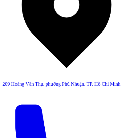
209 Hoàng Văn Thụ, phường Phú Nhuận, TP. Hồ Chí Minh