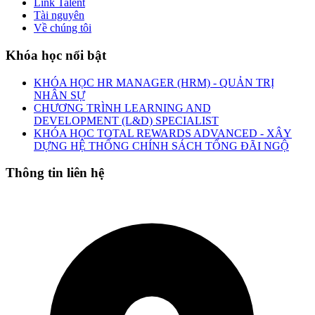
Link Talent
Tài nguyên
Về chúng tôi
Khóa học nổi bật
KHÓA HỌC HR MANAGER (HRM) - QUẢN TRỊ
NHÂN SỰ
CHƯƠNG TRÌNH LEARNING AND
DEVELOPMENT (L&D) SPECIALIST
KHÓA HỌC TOTAL REWARDS ADVANCED - XÂY
DỰNG HỆ THỐNG CHÍNH SÁCH TỔNG ĐÃI NGỘ
Thông tin liên hệ