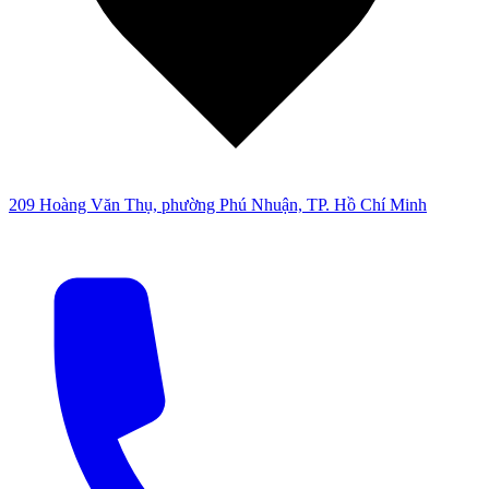
209 Hoàng Văn Thụ, phường Phú Nhuận, TP. Hồ Chí Minh