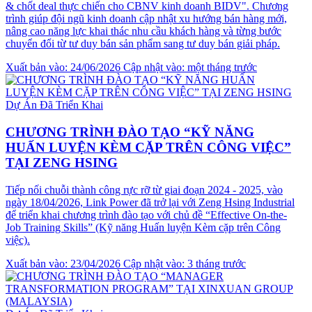
& chốt deal thực chiến cho CBNV kinh doanh BIDV". Chương
trình giúp đội ngũ kinh doanh cập nhật xu hướng bán hàng mới,
nâng cao năng lực khai thác nhu cầu khách hàng và từng bước
chuyển đổi từ tư duy bán sản phẩm sang tư duy bán giải pháp.
Xuất bản vào: 24/06/2026
Cập nhật vào: một tháng trước
Dự Án Đã Triển Khai
CHƯƠNG TRÌNH ĐÀO TẠO “KỸ NĂNG
HUẤN LUYỆN KÈM CẶP TRÊN CÔNG VIỆC”
TẠI ZENG HSING
Tiếp nối chuỗi thành công rực rỡ từ giai đoạn 2024 - 2025, vào
ngày 18/04/2026, Link Power đã trở lại với Zeng Hsing Industrial
để triển khai chương trình đào tạo với chủ đề “Effective On-the-
Job Training Skills” (Kỹ năng Huấn luyện Kèm cặp trên Công
việc).
Xuất bản vào: 23/04/2026
Cập nhật vào: 3 tháng trước