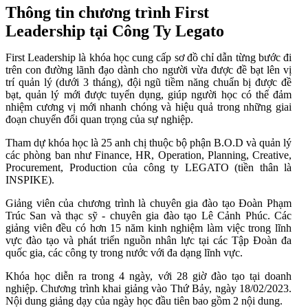
Thông tin chương trình First
Leadership tại Công Ty Legato
First Leadership là khóa học cung cấp sơ đồ chỉ dẫn từng bước đi
trên con đường lãnh đạo dành cho người vừa được đề bạt lên vị
trí quản lý (dưới 3 tháng), đội ngũ tiềm năng chuẩn bị được đề
bạt, quản lý mới được tuyển dụng, giúp người học có thể đảm
nhiệm cương vị mới nhanh chóng và hiệu quả trong những giai
đoạn chuyển đổi quan trọng của sự nghiệp.
Tham dự khóa học là 25 anh chị thuộc bộ phận B.O.D và quản lý
các phòng ban như Finance, HR, Operation, Planning, Creative,
Procurement, Production của công ty LEGATO (tiền thân là
INSPIKE).
Giảng viên của chương trình là chuyên gia đào tạo Đoàn Phạm
Trúc San và thạc sỹ - chuyên gia đào tạo Lê Cảnh Phúc. Các
giảng viên đều có hơn 15 năm kinh nghiệm làm việc trong lĩnh
vực đào tạo và phát triển nguồn nhân lực tại các Tập Đoàn đa
quốc gia, các công ty trong nước với đa dạng lĩnh vực.
Khóa học diễn ra trong 4 ngày, với 28 giờ đào tạo tại doanh
nghiệp. Chương trình khai giảng vào Thứ Bảy, ngày 18/02/2023.
Nội dung giảng dạy của ngày học đầu tiên bao gồm 2 nội dung.