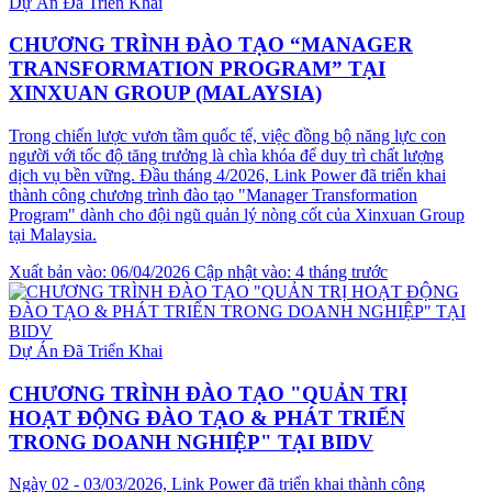
Dự Án Đã Triển Khai
CHƯƠNG TRÌNH ĐÀO TẠO “MANAGER
TRANSFORMATION PROGRAM” TẠI
XINXUAN GROUP (MALAYSIA)
Trong chiến lược vươn tầm quốc tế, việc đồng bộ năng lực con
người với tốc độ tăng trưởng là chìa khóa để duy trì chất lượng
dịch vụ bền vững. Đầu tháng 4/2026, Link Power đã triển khai
thành công chương trình đào tạo "Manager Transformation
Program" dành cho đội ngũ quản lý nòng cốt của Xinxuan Group
tại Malaysia.
Xuất bản vào: 06/04/2026
Cập nhật vào: 4 tháng trước
Dự Án Đã Triển Khai
CHƯƠNG TRÌNH ĐÀO TẠO "QUẢN TRỊ
HOẠT ĐỘNG ĐÀO TẠO & PHÁT TRIỂN
TRONG DOANH NGHIỆP" TẠI BIDV
Ngày 02 - 03/03/2026, Link Power đã triển khai thành công