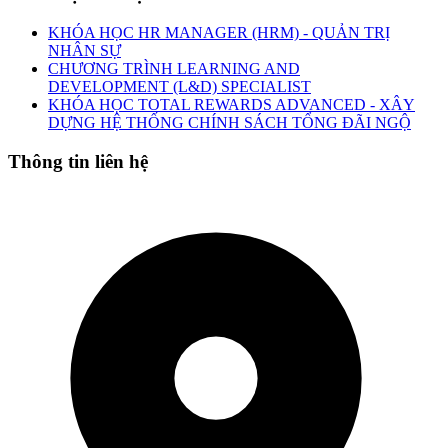
KHÓA HỌC HR MANAGER (HRM) - QUẢN TRỊ
NHÂN SỰ
CHƯƠNG TRÌNH LEARNING AND
DEVELOPMENT (L&D) SPECIALIST
KHÓA HỌC TOTAL REWARDS ADVANCED - XÂY
DỰNG HỆ THỐNG CHÍNH SÁCH TỔNG ĐÃI NGỘ
Thông tin liên hệ