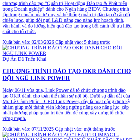
chương trình đào tạo “Quản trị Hoạt động Đào tạo & Phát triển
trong Doanh nghiệp” dành cho Ngân hàng BIDV. Chương trình
tập trung chuẩn hóa tư duy và hệ thống quản trị đào tạo ở cấp độ
chiến lược, giúp đội ngũ L&D nâng cao năng lực hoạch định,
vận hành và đo lường hiệu quả đào tạo trong bối cảnh tối ưu hiệu
suất cho tổ chức.
Xuất bản vào: 02/03/2026
Cập nhật vào: 5 tháng trước
Dự Án Đã Triển Khai
CHƯƠNG TRÌNH ĐÀO TẠO OKR DÀNH CHO
ĐỘI NGŨ LINK POWER
Ngày 06/11 vừa qua, Link Power đã tổ chức chương trình đào
tạo OKR dành cho toàn thể nhân sự nội bộ. Dưới sự dẫn dắt của
Mr. Lê Cảnh Phúc – CEO Link Power, đây là hoạt động định kỳ
nhằm giúp mỗi thành viên không ngừng nâng cao năng lực, cập
nhật phương pháp quản trị tiên tiến để cùng xây dựng tổ chức
vững mạnh.
Xuất bản vào: 07/11/2025
Cập nhật vào: một tháng trước