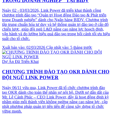
TRONG DOANH NGHIỆP" TẠI BIDV
Ngày 02 - 03/03/2026, Link Power đã triển khai thành công
chương trình đào tạo “Quản trị Hoạt động Đào tạo & Phát triển
trong Doanh nghiệp” dành cho Ngân hàng BIDV. Chương trình
tập trung chuẩn hóa tư duy và hệ thống quản trị đào tạo ở cấp độ
chiến lược, giúp đội ngũ L&D nâng cao năng lực hoạch định,
vận hành và đo lường hiệu quả đào tạo trong bối cảnh tối ưu hiệu
suất cho tổ chức.
Xuất bản vào: 02/03/2026
Cập nhật vào: 5 tháng trước
Dự Án Đã Triển Khai
CHƯƠNG TRÌNH ĐÀO TẠO OKR DÀNH CHO
ĐỘI NGŨ LINK POWER
Ngày 06/11 vừa qua, Link Power đã tổ chức chương trình đào
tạo OKR dành cho toàn thể nhân sự nội bộ. Dưới sự dẫn dắt của
Mr. Lê Cảnh Phúc – CEO Link Power, đây là hoạt động định kỳ
nhằm giúp mỗi thành viên không ngừng nâng cao năng lực, cập
nhật phương pháp quản trị tiên tiến để cùng xây dựng tổ chức
vững mạnh.