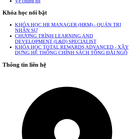
Về chúng tôi
Khóa học nổi bật
KHÓA HỌC HR MANAGER (HRM) - QUẢN TRỊ
NHÂN SỰ
CHƯƠNG TRÌNH LEARNING AND
DEVELOPMENT (L&D) SPECIALIST
KHÓA HỌC TOTAL REWARDS ADVANCED - XÂY
DỰNG HỆ THỐNG CHÍNH SÁCH TỔNG ĐÃI NGỘ
Thông tin liên hệ