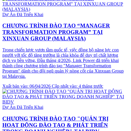
Dự Án Đã Triển Khai
CHƯƠNG TRÌNH ĐÀO TẠO “MANAGER
TRANSFORMATION PROGRAM” TẠI
XINXUAN GROUP (MALAYSIA)
Trong chiến lược vươn tầm quốc tế, việc đồng bộ năng lực con
người với tốc độ tăng trưởng là chìa khóa để duy trì chất lượng
dịch vụ bền vững. Đầu tháng 4/2026, Link Power đã triển khai
thành công chương trình đào tạo "Manager Transformation
Program" dành cho đội ngũ quản lý nòng cốt của Xinxuan Group
tại Malaysia.
Xuất bản vào: 06/04/2026
Cập nhật vào: 4 tháng trước
Dự Án Đã Triển Khai
CHƯƠNG TRÌNH ĐÀO TẠO "QUẢN TRỊ
HOẠT ĐỘNG ĐÀO TẠO & PHÁT TRIỂN