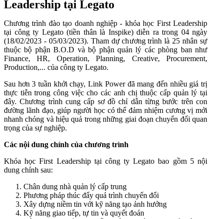
Leadership tại Legato
Chương trình đào tạo doanh nghiệp - khóa học First Leadership
tại công ty Legato (tiền thân là Inspike) diễn ra trong 04 ngày
(18/02/2023 - 05/03/2023). Tham dự chương trình là 25 nhân sự
thuộc bộ phận B.O.D và bộ phận quản lý các phòng ban như
Finance, HR, Operation, Planning, Creative, Procurement,
Production,... của công ty Legato.
Sau hơn 3 tuần khởi chạy, Link Power đã mang đến nhiều giá trị
thực tiễn trong công việc cho các anh chị thuộc cấp quản lý tại
đây. Chương trình cung cấp sơ đồ chỉ dẫn từng bước trên con
đường lãnh đạo, giúp người học có thể đảm nhiệm cương vị mới
nhanh chóng và hiệu quả trong những giai đoạn chuyển đổi quan
trọng của sự nghiệp.
Các nội dung chính của chương trình
Khóa học First Leadership tại công ty Legato bao gồm 5 nội
dung chính sau:
Chân dung nhà quản lý cấp trung
Phương pháp thúc đẩy quá trình chuyển đổi
Xây dựng niềm tin với kỹ năng tạo ảnh hưởng
Kỹ năng giao tiếp, tự tin và quyết đoán