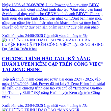
Ngày 13/06 và 20/06/2026, Link Power phối hợp cùng BIDV
triển khai thành công chương trình đào tạo "Giải pháp bán hàng
& chốt deal thực chiến cho CBNV kinh doanh BIDV". Chương
trình giúp đội ngũ kinh doanh cập nhật xu hướng bán hàng mới,
nâng cao năng lực khai thác nhu cầu khách hàng và từng bước
chuyển đổi từ tư duy bán sản phẩm sang tư duy bán giải pháp.
Xuất bản vào: 24/06/2026
Cập nhật vào: 2 tháng trước
Dự Án Đã Triển Khai
CHƯƠNG TRÌNH ĐÀO TẠO “KỸ NĂNG
HUẤN LUYỆN KÈM CẶP TRÊN CÔNG VIỆC”
TẠI ZENG HSING
Tiếp nối chuỗi thành công rực rỡ từ giai đoạn 2024 - 2025, vào
ngày 18/04/2026, Link Power đã trở lại với Zeng Hsing Industrial
để triển khai chương trình đào tạo với chủ đề “Effective On-the-
Job Training Skills” (Kỹ năng Huấn luyện Kèm cặp trên Công
việc).
Xuất bản vào: 23/04/2026
Cập nhật vào: 4 tháng trước