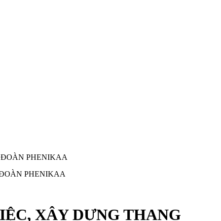
̣P ĐOÀN PHENIKAA
 VIỆC, XÂY DỰNG THANG