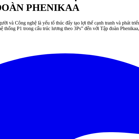
P ĐOÀN PHENIKAA
ời và Công nghệ là yếu tố thúc đẩy tạo lợi thế cạnh tranh và phát tri
 hệ thống P1 trong cấu trúc lương theo 3Ps” đến với Tập đoàn Phenika