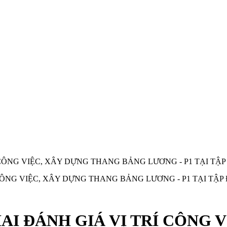
RÍ CÔNG VIỆC, XÂY DỰNG THANG BẢNG LƯƠNG - P1 TẠI TÂ
HAI ĐÁNH GIÁ VỊ TRÍ CÔNG