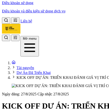
Điều khoản sử dụng
Điều khoản và điều kiện sử dụng dịch vụ
Liên hệ
Mở menu
Tài nguyên
Dự Án Đã Triển Khai
KICK OFF DỰ ÁN: TRIỂN KHAI ĐÁNH GIÁ VỊ T
Ngày đăng: 27/8/2025
Cập nhật: 27/8/2025
KICK OFF DỰ ÁN: TRIỂN K