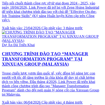
Tiếp nối chuỗi thành công rực rỡ từ giai đoạn 2024 - 2025, vào
ngày 18/04/2026, Link Power đã trở lại với Zeng Hsing Industrial
để triển khai chương trình đào tạo với chủ đề “Effective On-the-
Job Training Skills” (Kỹ năng Huấn luyện Kèm cặp trên Công
việc).
Xuất bản vào: 23/04/2026
Cập nhật vào: 3 tháng trước
Dự Án Đã Triển Khai
CHƯƠNG TRÌNH ĐÀO TẠO “MANAGER
TRANSFORMATION PROGRAM” TẠI
XINXUAN GROUP (MALAYSIA)
Trong chiến lược vươn tầm quốc tế, việc đồng bộ năng lực con
người với tốc độ tăng trưởng là chìa khóa để duy trì chất lượng
dịch vụ bền vững. Đầu tháng 4/2026, Link Power đã triển khai
thành công chương trình đào tạo "Manager Transformation
Program" dành cho đội ngũ quản lý nòng cốt của Xinxuan Group
tại Malaysia.
Xuất bản vào: 06/04/2026
Cập nhật vào: 4 tháng trước