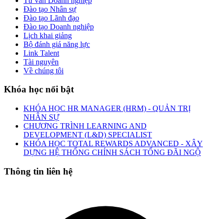
Tư vấn Doanh nghiệp
Đào tạo Nhân sự
Đào tạo Lãnh đạo
Đào tạo Doanh nghiệp
Lịch khai giảng
Bộ đánh giá năng lực
Link Talent
Tài nguyên
Về chúng tôi
Khóa học nổi bật
KHÓA HỌC HR MANAGER (HRM) - QUẢN TRỊ
NHÂN SỰ
CHƯƠNG TRÌNH LEARNING AND
DEVELOPMENT (L&D) SPECIALIST
KHÓA HỌC TOTAL REWARDS ADVANCED - XÂY
DỰNG HỆ THỐNG CHÍNH SÁCH TỔNG ĐÃI NGỘ
Thông tin liên hệ