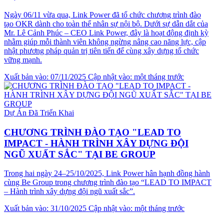
Ngày 06/11 vừa qua, Link Power đã tổ chức chương trình đào
tạo OKR dành cho toàn thể nhân sự nội bộ. Dưới sự dẫn dắt của
Mr. Lê Cảnh Phúc – CEO Link Power, đây là hoạt động định kỳ
nhằm giúp mỗi thành viên không ngừng nâng cao năng lực, cập
nhật phương pháp quản trị tiên tiến để cùng xây dựng tổ chức
vững mạnh.
Xuất bản vào: 07/11/2025
Cập nhật vào: một tháng trước
Dự Án Đã Triển Khai
CHƯƠNG TRÌNH ĐÀO TẠO "LEAD TO
IMPACT - HÀNH TRÌNH XÂY DỰNG ĐỘI
NGŨ XUẤT SẮC" TẠI BE GROUP
Trong hai ngày 24–25/10/2025, Link Power hân hạnh đồng hành
cùng Be Group trong chương trình đào tạo “LEAD TO IMPACT
– Hành trình xây dựng đội ngũ xuất sắc”.
Xuất bản vào: 31/10/2025
Cập nhật vào: một tháng trước