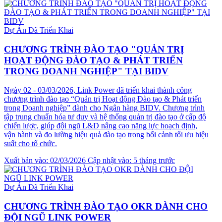
Dự Án Đã Triển Khai
CHƯƠNG TRÌNH ĐÀO TẠO "QUẢN TRỊ
HOẠT ĐỘNG ĐÀO TẠO & PHÁT TRIỂN
TRONG DOANH NGHIỆP" TẠI BIDV
Ngày 02 - 03/03/2026, Link Power đã triển khai thành công
chương trình đào tạo “Quản trị Hoạt động Đào tạo & Phát triển
trong Doanh nghiệp” dành cho Ngân hàng BIDV. Chương trình
tập trung chuẩn hóa tư duy và hệ thống quản trị đào tạo ở cấp độ
chiến lược, giúp đội ngũ L&D nâng cao năng lực hoạch định,
vận hành và đo lường hiệu quả đào tạo trong bối cảnh tối ưu hiệu
suất cho tổ chức.
Xuất bản vào: 02/03/2026
Cập nhật vào: 5 tháng trước
Dự Án Đã Triển Khai
CHƯƠNG TRÌNH ĐÀO TẠO OKR DÀNH CHO
ĐỘI NGŨ LINK POWER