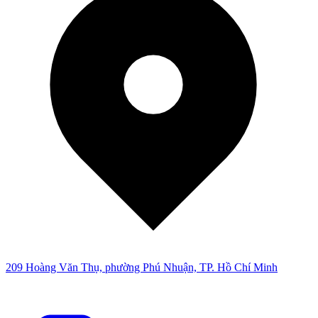
209 Hoàng Văn Thụ, phường Phú Nhuận, TP. Hồ Chí Minh