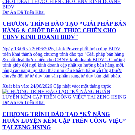
Dự Án Đã Triển Khai
CHƯƠNG TRÌNH ĐÀO TẠO “GIẢI PHÁP BÁN
HÀNG & CHỐT DEAL THỰC CHIẾN CHO
CBNV KINH DOANH BIDV"
Ngày 13/06 và 20/06/2026, Link Power phối hợp cùng BIDV
triển khai thành công chương trình đào tạo "Giải pháp bán hàng
& chốt deal thực chiến cho CBNV kinh doanh BIDV". Chương
trình giúp đội ngũ kinh doanh cập nhật xu hướng bán hàng mới,
nâng cao năng lực khai thác nhu cầu khách hàng và từng bước
chuyển đổi từ tư duy bán sản phẩm sang tư duy bán giải pháp.
Xuất bản vào: 24/06/2026
Cập nhật vào: một tháng trước
Dự Án Đã Triển Khai
CHƯƠNG TRÌNH ĐÀO TẠO “KỸ NĂNG
HUẤN LUYỆN KÈM CẶP TRÊN CÔNG VIỆC”
TẠI ZENG HSING