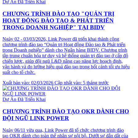
Dự Án Đã Triển Khai
CHƯƠNG TRÌNH ĐÀO TẠO "QUẢN TRỊ
HOẠT ĐỘNG ĐÀO TẠO & PHÁT TRIỂN
TRONG DOANH NGHIỆP" TẠI BIDV
Ngày 02 - 03/03/2026, Link Power đã triển khai thành công
chương trình đào tạo “Quản trị Hoạt động Đào tạo & Phát triển
trong Doanh nghiệp” dành cho Ngân hàng BIDV. Chương trình
tập trung chuẩn hóa tư duy và hệ thống quản trị đào tạo ở cấp độ
chiến lược, giúp đội ngũ L&D nâng cao năng lực hoạch định,
vận hành và đo lường hiệu quả đào tạo trong bối cảnh tối ưu hiệu
suất cho tổ chức.
Xuất bản vào: 02/03/2026
Cập nhật vào: 5 tháng trước
Dự Án Đã Triển Khai
CHƯƠNG TRÌNH ĐÀO TẠO OKR DÀNH CHO
ĐỘI NGŨ LINK POWER
Ngày 06/11 vừa qua, Link Power đã tổ chức chương trình đào
tạo OKR dành cho toàn thể nhân sự nội bộ. Dưới sự dẫn dắt của