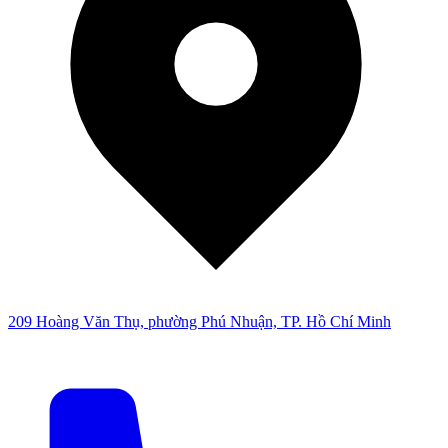
209 Hoàng Văn Thụ, phường Phú Nhuận, TP. Hồ Chí Minh