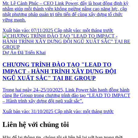
Mr. Lê Cảnh Phúc – CEO Link Power, đây là hoạt động định kỳ
nhằm giúp mỗi thành viên không ngừng nâng cao năng lực, cập
nhật phương pháp quản trị tiên tiến để cùng xây dựng tổ chức
vững mạnh.
Xuất bản vào: 07/11/2025
Cập nhật vào: một tháng trước
Dự Án Đã Triển Khai
CHƯƠNG TRÌNH ĐÀO TẠO "LEAD TO
IMPACT - HÀNH TRÌNH XÂY DỰNG ĐỘI
NGŨ XUẤT SẮC" TẠI BE GROUP
Trong hai ngày 24–25/10/2025, Link Power hân hạnh đồng hành
cùng Be Group trong chương trình đào tạo “LEAD TO IMPACT
– Hành trình xây dựng đội ngũ xuất sắc”.
Xuất bản vào: 31/10/2025
Cập nhật vào: một tháng trước
Liên hệ với chúng tôi
Hãy để lại thông tin, chúng tôi sẽ liên hệ lại với bạn trong thời