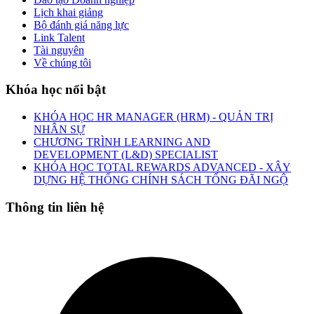
Lịch khai giảng
Bộ đánh giá năng lực
Link Talent
Tài nguyên
Về chúng tôi
Khóa học nổi bật
KHÓA HỌC HR MANAGER (HRM) - QUẢN TRỊ
NHÂN SỰ
CHƯƠNG TRÌNH LEARNING AND
DEVELOPMENT (L&D) SPECIALIST
KHÓA HỌC TOTAL REWARDS ADVANCED - XÂY
DỰNG HỆ THỐNG CHÍNH SÁCH TỔNG ĐÃI NGỘ
Thông tin liên hệ