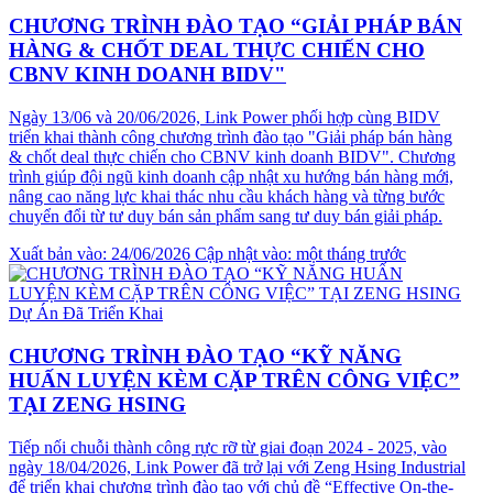
CHƯƠNG TRÌNH ĐÀO TẠO “GIẢI PHÁP BÁN
HÀNG & CHỐT DEAL THỰC CHIẾN CHO
CBNV KINH DOANH BIDV"
Ngày 13/06 và 20/06/2026, Link Power phối hợp cùng BIDV
triển khai thành công chương trình đào tạo "Giải pháp bán hàng
& chốt deal thực chiến cho CBNV kinh doanh BIDV". Chương
trình giúp đội ngũ kinh doanh cập nhật xu hướng bán hàng mới,
nâng cao năng lực khai thác nhu cầu khách hàng và từng bước
chuyển đổi từ tư duy bán sản phẩm sang tư duy bán giải pháp.
Xuất bản vào: 24/06/2026
Cập nhật vào: một tháng trước
Dự Án Đã Triển Khai
CHƯƠNG TRÌNH ĐÀO TẠO “KỸ NĂNG
HUẤN LUYỆN KÈM CẶP TRÊN CÔNG VIỆC”
TẠI ZENG HSING
Tiếp nối chuỗi thành công rực rỡ từ giai đoạn 2024 - 2025, vào
ngày 18/04/2026, Link Power đã trở lại với Zeng Hsing Industrial
để triển khai chương trình đào tạo với chủ đề “Effective On-the-