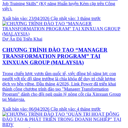
Job Training Skills” (Kỹ năng Huấn luyện Kèm cặp trên Công
việc).
Xuất bản vào: 23/04/2026
Cập nhật vào: 3 tháng trước
Dự Án Đã Triển Khai
CHƯƠNG TRÌNH ĐÀO TẠO “MANAGER
TRANSFORMATION PROGRAM” TẠI
XINXUAN GROUP (MALAYSIA)
Trong chiến lược vươn tầm quốc tế, việc đồng bộ năng lực con
người với tốc độ tăng trưởng là chìa khóa để duy trì chất lượng
dịch vụ bền vững. Đầu tháng 4/2026, Link Power đã triển khai
thành công chương trình đào tạo "Manager Transformation
Program" dành cho đội ngũ quản lý nòng cốt của Xinxuan Group
tại Malaysia.
Xuất bản vào: 06/04/2026
Cập nhật vào: 4 tháng trước