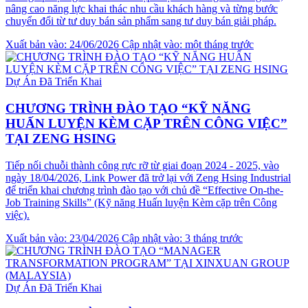
nâng cao năng lực khai thác nhu cầu khách hàng và từng bước
chuyển đổi từ tư duy bán sản phẩm sang tư duy bán giải pháp.
Xuất bản vào: 24/06/2026
Cập nhật vào: một tháng trước
Dự Án Đã Triển Khai
CHƯƠNG TRÌNH ĐÀO TẠO “KỸ NĂNG
HUẤN LUYỆN KÈM CẶP TRÊN CÔNG VIỆC”
TẠI ZENG HSING
Tiếp nối chuỗi thành công rực rỡ từ giai đoạn 2024 - 2025, vào
ngày 18/04/2026, Link Power đã trở lại với Zeng Hsing Industrial
để triển khai chương trình đào tạo với chủ đề “Effective On-the-
Job Training Skills” (Kỹ năng Huấn luyện Kèm cặp trên Công
việc).
Xuất bản vào: 23/04/2026
Cập nhật vào: 3 tháng trước
Dự Án Đã Triển Khai