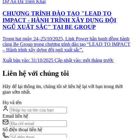
Dự Án Đã Triển Khai
CHƯƠNG TRÌNH ĐÀO TẠO "LEAD TO
IMPACT - HÀNH TRÌNH XÂY DỰNG ĐỘI
NGŨ XUẤT SẮC" TẠI BE GROUP
Trong hai ngày 24–25/10/2025, Link Power hân hạnh đồng hành
cùng Be Group trong chương trình đào tạo “LEAD TO IMPACT
– Hành trình xây dựng đội ngũ xuất sắc”.
Xuất bản vào: 31/10/2025
Cập nhật vào: một tháng trước
Liên hệ với chúng tôi
Hãy để lại thông tin, chúng tôi sẽ liên hệ lại với bạn trong thời
gian sớm nhất.
Họ và tên
Email liên hệ
Số điện thoại liên hệ