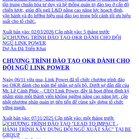
tập trung chuẩn hóa tư duy và hệ thống quản trị đào tạo ở cấp độ
chiến lược, giúp đội ngũ L&D nâng cao năng lực hoạch định,
vận hành và đo lường hiệu quả đào tạo trong bối cảnh tối ưu hiệu
suất cho tổ chức.
Xuất bản vào: 02/03/2026
Cập nhật vào: 5 tháng trước
Dự Án Đã Triển Khai
CHƯƠNG TRÌNH ĐÀO TẠO OKR DÀNH CHO
ĐỘI NGŨ LINK POWER
Ngày 06/11 vừa qua, Link Power đã tổ chức chương trình đào
tạo OKR dành cho toàn thể nhân sự nội bộ. Dưới sự dẫn dắt của
Mr. Lê Cảnh Phúc – CEO Link Power, đây là hoạt động định kỳ
nhằm giúp mỗi thành viên không ngừng nâng cao năng lực, cập
nhật phương pháp quản trị tiên tiến để cùng xây dựng tổ chức
vững mạnh.
Xuất bản vào: 07/11/2025
Cập nhật vào: một tháng trước