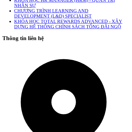
KHÓA HỌC HR MANAGER (HRM) - QUẢN TRỊ
NHÂN SỰ
CHƯƠNG TRÌNH LEARNING AND
DEVELOPMENT (L&D) SPECIALIST
KHÓA HỌC TOTAL REWARDS ADVANCED - XÂY
DỰNG HỆ THỐNG CHÍNH SÁCH TỔNG ĐÃI NGỘ
Thông tin liên hệ