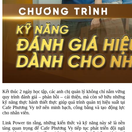
Kết thúc 2 ngày học tập, các anh chị quản lý không chỉ nắm vững
quy trình đánh giá – phản hồi – cải thiện, mà còn sở hữu những
kỹ năng thực hành thiết thực giúp quá trình quản trị hiệu suất tại
Cafe Phương Vy trở nên minh bạch, công bằng và tạo động lực
cho nhân viên.
Link Power tin rằng, những kiến thức và kỹ năng này sẽ là nền
tảng quan trọng để Cafe Phương Vy tiếp tục phát triển đội ngũ