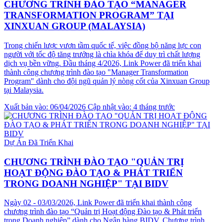
CHƯƠNG TRÌNH ĐÀO TẠO “MANAGER
TRANSFORMATION PROGRAM” TẠI
XINXUAN GROUP (MALAYSIA)
Trong chiến lược vươn tầm quốc tế, việc đồng bộ năng lực con
người với tốc độ tăng trưởng là chìa khóa để duy trì chất lượng
dịch vụ bền vững. Đầu tháng 4/2026, Link Power đã triển khai
thành công chương trình đào tạo "Manager Transformation
Program" dành cho đội ngũ quản lý nòng cốt của Xinxuan Group
tại Malaysia.
Xuất bản vào: 06/04/2026
Cập nhật vào: 4 tháng trước
Dự Án Đã Triển Khai
CHƯƠNG TRÌNH ĐÀO TẠO "QUẢN TRỊ
HOẠT ĐỘNG ĐÀO TẠO & PHÁT TRIỂN
TRONG DOANH NGHIỆP" TẠI BIDV
Ngày 02 - 03/03/2026, Link Power đã triển khai thành công
chương trình đào tạo “Quản trị Hoạt động Đào tạo & Phát triển
trong Doanh nghiệp” dành cho Ngân hàng BIDV. Chương trình