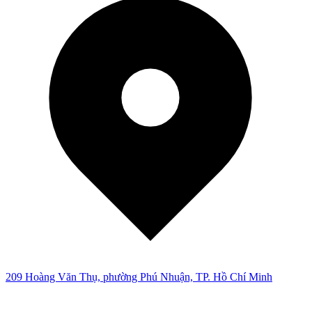
209 Hoàng Văn Thụ, phường Phú Nhuận, TP. Hồ Chí Minh