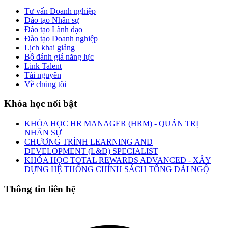
Tư vấn Doanh nghiệp
Đào tạo Nhân sự
Đào tạo Lãnh đạo
Đào tạo Doanh nghiệp
Lịch khai giảng
Bộ đánh giá năng lực
Link Talent
Tài nguyên
Về chúng tôi
Khóa học nổi bật
KHÓA HỌC HR MANAGER (HRM) - QUẢN TRỊ
NHÂN SỰ
CHƯƠNG TRÌNH LEARNING AND
DEVELOPMENT (L&D) SPECIALIST
KHÓA HỌC TOTAL REWARDS ADVANCED - XÂY
DỰNG HỆ THỐNG CHÍNH SÁCH TỔNG ĐÃI NGỘ
Thông tin liên hệ