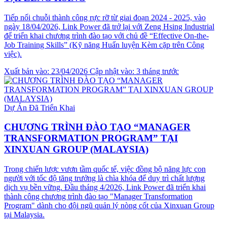
Tiếp nối chuỗi thành công rực rỡ từ giai đoạn 2024 - 2025, vào
ngày 18/04/2026, Link Power đã trở lại với Zeng Hsing Industrial
để triển khai chương trình đào tạo với chủ đề “Effective On-the-
Job Training Skills” (Kỹ năng Huấn luyện Kèm cặp trên Công
việc).
Xuất bản vào: 23/04/2026
Cập nhật vào: 3 tháng trước
Dự Án Đã Triển Khai
CHƯƠNG TRÌNH ĐÀO TẠO “MANAGER
TRANSFORMATION PROGRAM” TẠI
XINXUAN GROUP (MALAYSIA)
Trong chiến lược vươn tầm quốc tế, việc đồng bộ năng lực con
người với tốc độ tăng trưởng là chìa khóa để duy trì chất lượng
dịch vụ bền vững. Đầu tháng 4/2026, Link Power đã triển khai
thành công chương trình đào tạo "Manager Transformation
Program" dành cho đội ngũ quản lý nòng cốt của Xinxuan Group
tại Malaysia.