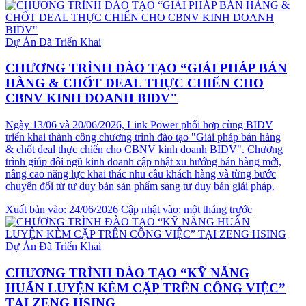
Dự Án Đã Triển Khai
CHƯƠNG TRÌNH ĐÀO TẠO “GIẢI PHÁP BÁN
HÀNG & CHỐT DEAL THỰC CHIẾN CHO
CBNV KINH DOANH BIDV"
Ngày 13/06 và 20/06/2026, Link Power phối hợp cùng BIDV
triển khai thành công chương trình đào tạo "Giải pháp bán hàng
& chốt deal thực chiến cho CBNV kinh doanh BIDV". Chương
trình giúp đội ngũ kinh doanh cập nhật xu hướng bán hàng mới,
nâng cao năng lực khai thác nhu cầu khách hàng và từng bước
chuyển đổi từ tư duy bán sản phẩm sang tư duy bán giải pháp.
Xuất bản vào: 24/06/2026
Cập nhật vào: một tháng trước
Dự Án Đã Triển Khai
CHƯƠNG TRÌNH ĐÀO TẠO “KỸ NĂNG
HUẤN LUYỆN KÈM CẶP TRÊN CÔNG VIỆC”
TẠI ZENG HSING