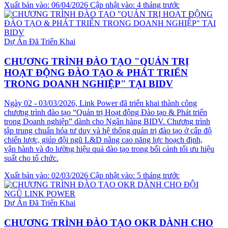
Xuất bản vào: 06/04/2026
Cập nhật vào: 4 tháng trước
Dự Án Đã Triển Khai
CHƯƠNG TRÌNH ĐÀO TẠO "QUẢN TRỊ
HOẠT ĐỘNG ĐÀO TẠO & PHÁT TRIỂN
TRONG DOANH NGHIỆP" TẠI BIDV
Ngày 02 - 03/03/2026, Link Power đã triển khai thành công
chương trình đào tạo “Quản trị Hoạt động Đào tạo & Phát triển
trong Doanh nghiệp” dành cho Ngân hàng BIDV. Chương trình
tập trung chuẩn hóa tư duy và hệ thống quản trị đào tạo ở cấp độ
chiến lược, giúp đội ngũ L&D nâng cao năng lực hoạch định,
vận hành và đo lường hiệu quả đào tạo trong bối cảnh tối ưu hiệu
suất cho tổ chức.
Xuất bản vào: 02/03/2026
Cập nhật vào: 5 tháng trước
Dự Án Đã Triển Khai
CHƯƠNG TRÌNH ĐÀO TẠO OKR DÀNH CHO