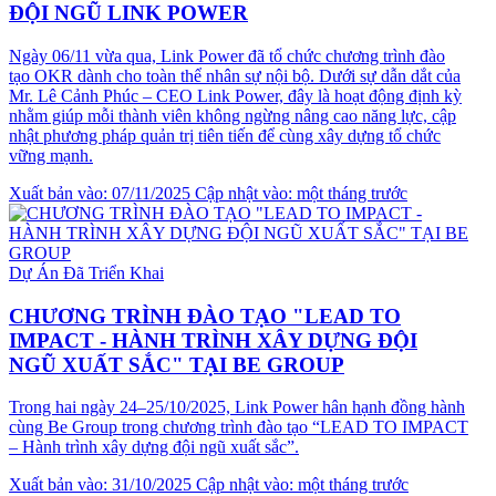
ĐỘI NGŨ LINK POWER
Ngày 06/11 vừa qua, Link Power đã tổ chức chương trình đào
tạo OKR dành cho toàn thể nhân sự nội bộ. Dưới sự dẫn dắt của
Mr. Lê Cảnh Phúc – CEO Link Power, đây là hoạt động định kỳ
nhằm giúp mỗi thành viên không ngừng nâng cao năng lực, cập
nhật phương pháp quản trị tiên tiến để cùng xây dựng tổ chức
vững mạnh.
Xuất bản vào: 07/11/2025
Cập nhật vào: một tháng trước
Dự Án Đã Triển Khai
CHƯƠNG TRÌNH ĐÀO TẠO "LEAD TO
IMPACT - HÀNH TRÌNH XÂY DỰNG ĐỘI
NGŨ XUẤT SẮC" TẠI BE GROUP
Trong hai ngày 24–25/10/2025, Link Power hân hạnh đồng hành
cùng Be Group trong chương trình đào tạo “LEAD TO IMPACT
– Hành trình xây dựng đội ngũ xuất sắc”.
Xuất bản vào: 31/10/2025
Cập nhật vào: một tháng trước