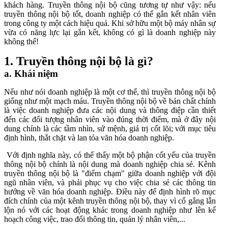
khách hàng. Truyền thông nội bộ cũng tương tự như vậy: nếu
truyền thông nội bộ tốt, doanh nghiệp có thể gắn kết nhân viên
trong công ty một cách hiệu quả. Khi sở hữu một bộ máy nhân sự
vừa có năng lực lại gắn kết, không có gì là doanh nghiệp này
không thể!
1. Truyền thông nội bộ là gì?
a. Khái niệm
Nếu như nói doanh nghiệp là một cơ thể, thì truyền thông nội bộ
giống như một mạch máu. Truyền thông nội bộ về bản chất chính
là việc doanh nghiệp đưa các nội dung và thông điệp cần thiết
đến các đối tượng nhân viên vào đúng thời điểm, mà ở đây nội
dung chính là các tầm nhìn, sứ mệnh, giá trị cốt lõi; với mục tiêu
định hình, thắt chặt và lan tỏa văn hóa doanh nghiệp.
Với định nghĩa này, có thể thấy một bộ phận cốt yếu của truyền
thông nội bộ chính là nội dung mà doanh nghiệp chia sẻ. Kênh
truyền thông nội bộ là "điểm chạm" giữa doanh nghiệp với đội
ngũ nhân viên, và phải phục vụ cho việc chia sẻ các thông tin
hướng về văn hóa doanh nghiệp. Điều này để định hình rõ mục
đích chính của một kênh truyền thông nội bộ, thay vì cố gắng lẫn
lộn nó với các hoạt động khác trong doanh nghiệp như lên kế
hoạch công việc, trao đổi thông tin, quản lý nhân viên,...