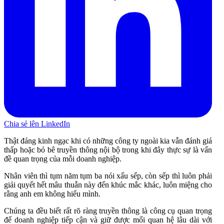
Chia sẻ lên LinkedIn
Thật đáng kinh ngạc khi có những công ty ngoài kia vẫn đánh giá
thấp hoặc bỏ bê truyền thông nội bộ trong khi đây thực sự là vấn
đề quan trọng của mỗi doanh nghiệp.
Nhân viên thì tụm năm tụm ba nói xấu sếp, còn sếp thì luôn phải
giải quyết hết mâu thuẫn này đến khúc mắc khác, luôn miệng cho
rằng anh em không hiểu mình.
Chúng ta đều biết rất rõ ràng truyền thông là công cụ quan trọng
để doanh nghiệp tiếp cận và giữ được mối quan hệ lâu dài với