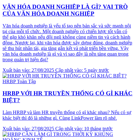
VĂN HÓA DOANH NGHIỆP LÀ GÌ? VAI TRÒ
CỦA VĂN HÓA DOANH NGHIỆP
Văn hóa doanh nghiệp là yếu tố tạo nên bản sắc và sức mạnh nội
tại của mỗi tổ chức. Một doanh nghiệp có chiến lược tốt vẫn có
thể gặp khó khăn nếu đội ngũ không cùng niềm tin và cách hành
động. Ngược lại, khi văn hóa được xây dựng đúng, doanh nghiệp
sẽ thu hút nhân tài, gia tăng gắn kết và phát triển bền vững. Vậy
văn hóa doanh nghiệp là gì và vì sao đây là nền tảng quan trọng
trong quản trị hiện đại?
Xuất bản vào: 27/08/2025
Cập nhật vào: 5 ngày trước
HRBP Toàn Tập
HRBP VỚI HR TRUYỀN THỐNG CÓ GÌ KHÁC
BIỆT?
Làm HRBP và làm HR truyền thống có gì khác nhau? Nếu có sự
khác biệt thì đó là những gì. Cùng LinkPower làm rõ nhé.
Xuất bản vào: 27/08/2025
Cập nhật vào: 10 tháng trước