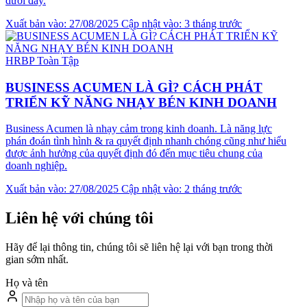
dưới đây.
Xuất bản vào: 27/08/2025
Cập nhật vào: 3 tháng trước
HRBP Toàn Tập
BUSINESS ACUMEN LÀ GÌ? CÁCH PHÁT
TRIỂN KỸ NĂNG NHẠY BÉN KINH DOANH
Business Acumen là nhạy cảm trong kinh doanh. Là năng lực
phán đoán tình hình & ra quyết định nhanh chóng cũng như hiểu
được ảnh hưởng của quyết định đó đến mục tiêu chung của
doanh nghiệp.
Xuất bản vào: 27/08/2025
Cập nhật vào: 2 tháng trước
Liên hệ với chúng tôi
Hãy để lại thông tin, chúng tôi sẽ liên hệ lại với bạn trong thời
gian sớm nhất.
Họ và tên