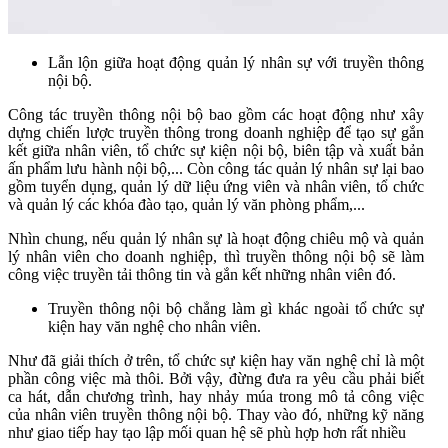
Lẫn lộn giữa hoạt động quản lý nhân sự với truyền thông
nội bộ.
Công tác truyền thông nội bộ bao gồm các hoạt động như xây
dựng chiến lược truyền thông trong doanh nghiệp để tạo sự gắn
kết giữa nhân viên, tổ chức sự kiện nội bộ, biên tập và xuất bản
ấn phẩm lưu hành nội bộ,... Còn công tác quản lý nhân sự lại bao
gồm tuyển dụng, quản lý dữ liệu ứng viên và nhân viên, tổ chức
và quản lý các khóa đào tạo, quản lý văn phòng phẩm,...
Nhìn chung, nếu quản lý nhân sự là hoạt động chiêu mộ và quản
lý nhân viên cho doanh nghiệp, thì truyền thông nội bộ sẽ làm
công việc truyền tải thông tin và gắn kết những nhân viên đó.
Truyền thông nội bộ chẳng làm gì khác ngoài tổ chức sự
kiện hay văn nghệ cho nhân viên.
Như đã giải thích ở trên, tổ chức sự kiện hay văn nghệ chỉ là một
phần công việc mà thôi. Bởi vậy, đừng đưa ra yêu cầu phải biết
ca hát, dẫn chương trình, hay nhảy múa trong mô tả công việc
của nhân viên truyền thông nội bộ. Thay vào đó, những kỹ năng
như giao tiếp hay tạo lập mối quan hệ sẽ phù hợp hơn rất nhiều