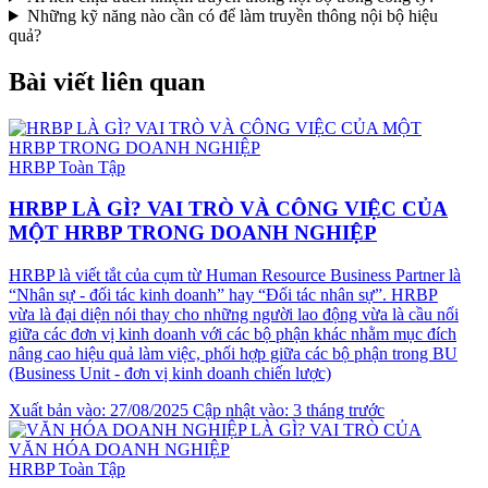
Những kỹ năng nào cần có để làm truyền thông nội bộ hiệu
quả?
Bài viết liên quan
HRBP Toàn Tập
HRBP LÀ GÌ? VAI TRÒ VÀ CÔNG VIỆC CỦA
MỘT HRBP TRONG DOANH NGHIỆP
HRBP là viết tắt của cụm từ Human Resource Business Partner là
“Nhân sự - đối tác kinh doanh” hay “Đối tác nhân sự”. HRBP
vừa là đại diện nói thay cho những người lao động vừa là cầu nối
giữa các đơn vị kinh doanh với các bộ phận khác nhằm mục đích
nâng cao hiệu quả làm việc, phối hợp giữa các bộ phận trong BU
(Business Unit - đơn vị kinh doanh chiến lược)
Xuất bản vào: 27/08/2025
Cập nhật vào: 3 tháng trước
HRBP Toàn Tập