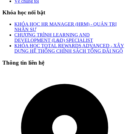
Về chúng tôi
Khóa học nổi bật
KHÓA HỌC HR MANAGER (HRM) - QUẢN TRỊ
NHÂN SỰ
CHƯƠNG TRÌNH LEARNING AND
DEVELOPMENT (L&D) SPECIALIST
KHÓA HỌC TOTAL REWARDS ADVANCED - XÂY
DỰNG HỆ THỐNG CHÍNH SÁCH TỔNG ĐÃI NGỘ
Thông tin liên hệ