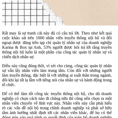
Rất may là sự tranh cãi này đã có câu trả lời. Theo như kết quả
cuộc khảo sát trên 1000 nhân viên truyền thông nội bộ và đối
ngoại được đăng trên tạp chí quản lý nhân sự của doanh nghiệp
Karina & Box tại Anh, 53% người được hỏi trả lời rằng truyền
thông nội bộ luôn là một phần của công tác quản lý nhân sự và
chiến dịch nhân sự.
Điều này cũng đúng thôi, vì xét cho cùng, công tác quản lý nhân
sự vẫn lấy nhân viên làm trung tâm. Còn đối với những người
làm truyền thông, đặc biệt là với những ai xuất thân trong ngành,
đôi khi lại rất lạ lẫm với tiếng nói của nhân sự và hành động trong
tổ chức.
Để có thể làm tốt công tác truyền thông nội bộ, cho dù doanh
nghiệp có chọn cách nào đi chăng nữa thì cũng nên chọn ra một
nhân viên chuyên về lĩnh vực này. Nhân viên này cần phải hiểu
rõ các vấn đề nội bộ trong chính doanh nghiệp và phải sở hữu
tầm ảnh hưởng nhất định tới các nhân viên khác, để họ có thể
đóng góp vào quá trình ra quyết định của toàn bộ doanh nghiệp