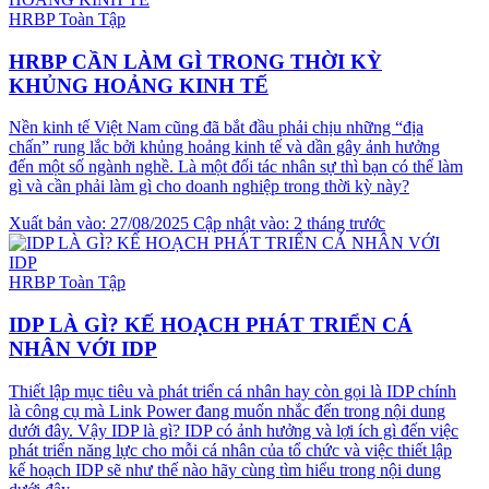
HRBP Toàn Tập
HRBP CẦN LÀM GÌ TRONG THỜI KỲ
KHỦNG HOẢNG KINH TẾ
Nền kinh tế Việt Nam cũng đã bắt đầu phải chịu những “địa
chấn” rung lắc bởi khủng hoảng kinh tế và dần gây ảnh hưởng
đến một số ngành nghề. Là một đối tác nhân sự thì bạn có thể làm
gì và cần phải làm gì cho doanh nghiệp trong thời kỳ này?
Xuất bản vào: 27/08/2025
Cập nhật vào: 2 tháng trước
HRBP Toàn Tập
IDP LÀ GÌ? KẾ HOẠCH PHÁT TRIỂN CÁ
NHÂN VỚI IDP
Thiết lập mục tiêu và phát triển cá nhân hay còn gọi là IDP chính
là công cụ mà Link Power đang muốn nhắc đến trong nội dung
dưới đây. Vậy IDP là gì? IDP có ảnh hưởng và lợi ích gì đến việc
phát triển năng lực cho mỗi cá nhân của tổ chức và việc thiết lập
kế hoạch IDP sẽ như thế nào hãy cùng tìm hiểu trong nội dung