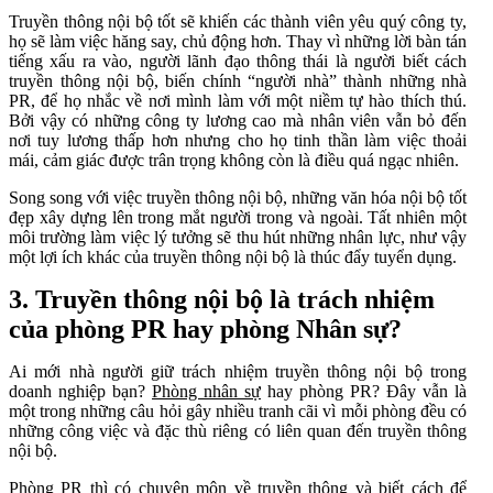
Truyền thông nội bộ tốt sẽ khiến các thành viên yêu quý công ty,
họ sẽ làm việc hăng say, chủ động hơn. Thay vì những lời bàn tán
tiếng xấu ra vào, người lãnh đạo thông thái là người biết cách
truyền thông nội bộ, biến chính “người nhà” thành những nhà
PR, để họ nhắc về nơi mình làm với một niềm tự hào thích thú.
Bởi vậy có những công ty lương cao mà nhân viên vẫn bỏ đến
nơi tuy lương thấp hơn nhưng cho họ tinh thần làm việc thoải
mái, cảm giác được trân trọng không còn là điều quá ngạc nhiên.
Song song với việc truyền thông nội bộ, những văn hóa nội bộ tốt
đẹp xây dựng lên trong mắt người trong và ngoài. Tất nhiên một
môi trường làm việc lý tưởng sẽ thu hút những nhân lực, như vậy
một lợi ích khác của truyền thông nội bộ là thúc đẩy tuyển dụng.
3. Truyền thông nội bộ là trách nhiệm
của phòng PR hay phòng Nhân sự?
Ai mới nhà người giữ trách nhiệm truyền thông nội bộ trong
doanh nghiệp bạn?
Phòng nhân sự
hay phòng PR? Đây vẫn là
một trong những câu hỏi gây nhiều tranh cãi vì mỗi phòng đều có
những công việc và đặc thù riêng có liên quan đến truyền thông
nội bộ.
Phòng PR thì có chuyên môn về truyền thông và biết cách để