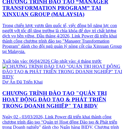
CHƯƠNG TRÌNH ĐÀO TẠO “MANAGER
TRANSFORMATION PROGRAM” TẠI
XINXUAN GROUP (MALAYSIA)
Trong chiến lược vươn tầm quốc tế, việc đồng bộ năng lực con
người với tốc độ tăng trưởng là chìa khóa để duy trì chất lượng
dịch vụ bền vững. Đầu tháng 4/2026, Link Power đã triển khai
thành công chương trình đào tạo "Manager Transformation
Program" dành cho đội ngũ quản lý nòng cốt của Xinxuan Group
tại Malaysia.
Xuất bản vào: 06/04/2026
Cập nhật vào: 4 tháng trước
Dự Án Đã Triển Khai
CHƯƠNG TRÌNH ĐÀO TẠO "QUẢN TRỊ
HOẠT ĐỘNG ĐÀO TẠO & PHÁT TRIỂN
TRONG DOANH NGHIỆP" TẠI BIDV
Ngày 02 - 03/03/2026, Link Power đã triển khai thành công
chương trình đào tạo “Quản trị Hoạt động Đào tạo & Phát triển
trong Doanh nghiệp” dành cho Ngân hàng BIDV. Chương trình