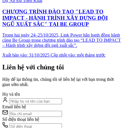
Dự Án Đã Triển Khai
CHƯƠNG TRÌNH ĐÀO TẠO "LEAD TO
IMPACT - HÀNH TRÌNH XÂY DỰNG ĐỘI
NGŨ XUẤT SẮC" TẠI BE GROUP
Trong hai ngày 24–25/10/2025, Link Power hân hạnh đồng hành
cùng Be Group trong chương trình đào tạo “LEAD TO IMPACT
– Hành trình xây dựng đội ngũ xuất sắc”.
Xuất bản vào: 31/10/2025
Cập nhật vào: một tháng trước
Liên hệ với chúng tôi
Hãy để lại thông tin, chúng tôi sẽ liên hệ lại với bạn trong thời
gian sớm nhất.
Họ và tên
Email liên hệ
Số điện thoại liên hệ