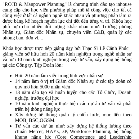
"ROJD & Manpower Planning" là chương trình đào tạo inhouse
cung cấp cho học viên phương pháp mô tả công việc cho tất cả
công việc ở tất cả ngành nghề khác nhau và phương pháp làm ra
được bảng kế hoạch nguồn lực chi tiết đến từng vị trí. Khóa học
phù hợp cho nhiều đối tượng khác nhau như: Trưởng phòng
Nhân sự, Giám đốc Nhân sự, chuyên viên C&B, quản lý các
phòng ban, đơn vị,...
Khóa học được trực tiếp giảng dạy bởi Thạc Sĩ Lê Cảnh Phúc -
giảng viên sở hữu hơn 20 năm kinh nghiệm trong nghề nhân sự
và hơn 10 năm kinh nghiệm trong việc tư vấn, xây dựng hệ thống
tại các Công ty, Tập Đoàn lớn:
Hơn 20 năm làm việc trong lĩnh vực nhân sự
14 năm làm ở vị trí Giám đốc Nhân sự ở các tập đoàn có
quy mô hơn 5000 nhân viên
13 năm đào tạo và huấn luyện cho các Tổ Chức, Doanh
nghiệp, trường đại học
10 năm kinh nghiệm thực hiện các dự án tư vấn và phát
triển hệ thống năng lực
Xây dựng hệ thống quản lý chiến lược, mục tiêu theo
MOB, BSC,OGSM.
Tư vấn các dự án như: xây dựng hệ thống lương theo
chuẩn Mercer, HAYs, 3P, Workforce Planning, hệ thống
khung năng lực (Core Competence and Leadership