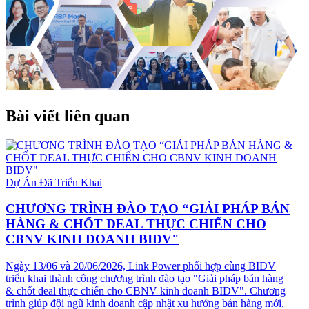
Bài viết liên quan
Dự Án Đã Triển Khai
CHƯƠNG TRÌNH ĐÀO TẠO “GIẢI PHÁP BÁN
HÀNG & CHỐT DEAL THỰC CHIẾN CHO
CBNV KINH DOANH BIDV"
Ngày 13/06 và 20/06/2026, Link Power phối hợp cùng BIDV
triển khai thành công chương trình đào tạo "Giải pháp bán hàng
& chốt deal thực chiến cho CBNV kinh doanh BIDV". Chương
trình giúp đội ngũ kinh doanh cập nhật xu hướng bán hàng mới,