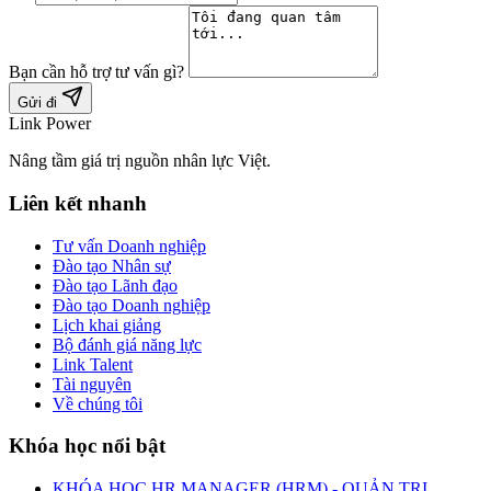
Bạn cần hỗ trợ tư vấn gì?
Gửi đi
Link Power
Nâng tầm giá trị nguồn nhân lực Việt.
Liên kết nhanh
Tư vấn Doanh nghiệp
Đào tạo Nhân sự
Đào tạo Lãnh đạo
Đào tạo Doanh nghiệp
Lịch khai giảng
Bộ đánh giá năng lực
Link Talent
Tài nguyên
Về chúng tôi
Khóa học nổi bật
KHÓA HỌC HR MANAGER (HRM) - QUẢN TRỊ