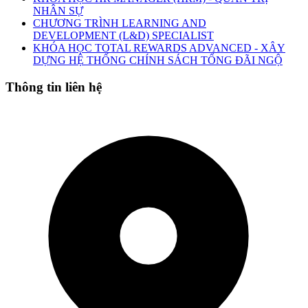
NHÂN SỰ
CHƯƠNG TRÌNH LEARNING AND
DEVELOPMENT (L&D) SPECIALIST
KHÓA HỌC TOTAL REWARDS ADVANCED - XÂY
DỰNG HỆ THỐNG CHÍNH SÁCH TỔNG ĐÃI NGỘ
Thông tin liên hệ