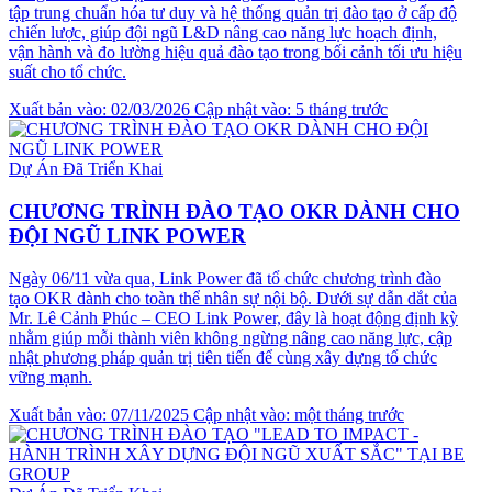
tập trung chuẩn hóa tư duy và hệ thống quản trị đào tạo ở cấp độ
chiến lược, giúp đội ngũ L&D nâng cao năng lực hoạch định,
vận hành và đo lường hiệu quả đào tạo trong bối cảnh tối ưu hiệu
suất cho tổ chức.
Xuất bản vào: 02/03/2026
Cập nhật vào: 5 tháng trước
Dự Án Đã Triển Khai
CHƯƠNG TRÌNH ĐÀO TẠO OKR DÀNH CHO
ĐỘI NGŨ LINK POWER
Ngày 06/11 vừa qua, Link Power đã tổ chức chương trình đào
tạo OKR dành cho toàn thể nhân sự nội bộ. Dưới sự dẫn dắt của
Mr. Lê Cảnh Phúc – CEO Link Power, đây là hoạt động định kỳ
nhằm giúp mỗi thành viên không ngừng nâng cao năng lực, cập
nhật phương pháp quản trị tiên tiến để cùng xây dựng tổ chức
vững mạnh.
Xuất bản vào: 07/11/2025
Cập nhật vào: một tháng trước