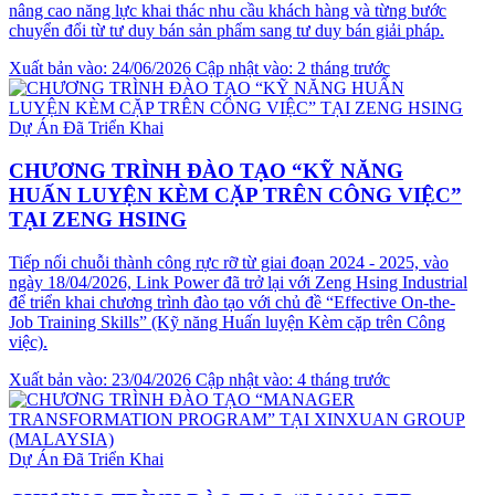
nâng cao năng lực khai thác nhu cầu khách hàng và từng bước
chuyển đổi từ tư duy bán sản phẩm sang tư duy bán giải pháp.
Xuất bản vào: 24/06/2026
Cập nhật vào: 2 tháng trước
Dự Án Đã Triển Khai
CHƯƠNG TRÌNH ĐÀO TẠO “KỸ NĂNG
HUẤN LUYỆN KÈM CẶP TRÊN CÔNG VIỆC”
TẠI ZENG HSING
Tiếp nối chuỗi thành công rực rỡ từ giai đoạn 2024 - 2025, vào
ngày 18/04/2026, Link Power đã trở lại với Zeng Hsing Industrial
để triển khai chương trình đào tạo với chủ đề “Effective On-the-
Job Training Skills” (Kỹ năng Huấn luyện Kèm cặp trên Công
việc).
Xuất bản vào: 23/04/2026
Cập nhật vào: 4 tháng trước
Dự Án Đã Triển Khai