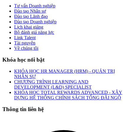
Tư vấn Doanh nghiệp
Đào tạo Nhân sự
Đào tạo Lãnh đạo
Đào tạo Doanh nghiệp
Lịch khai giảng
Bộ đánh giá năng lực
Link Talent
Tài nguyên
Về chúng tôi
Khóa học nổi bật
KHÓA HỌC HR MANAGER (HRM) - QUẢN TRỊ
NHÂN SỰ
CHƯƠNG TRÌNH LEARNING AND
DEVELOPMENT (L&D) SPECIALIST
KHÓA HỌC TOTAL REWARDS ADVANCED - XÂY
DỰNG HỆ THỐNG CHÍNH SÁCH TỔNG ĐÃI NGỘ
Thông tin liên hệ