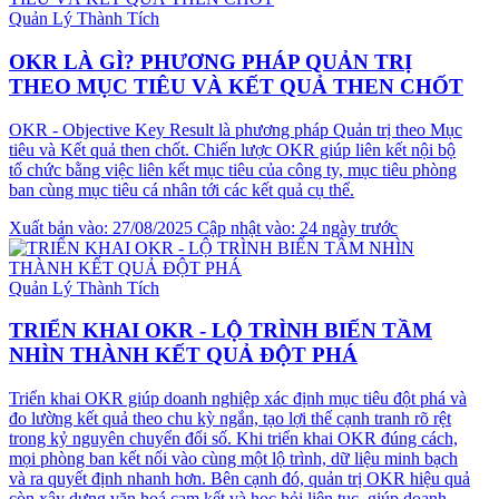
Quản Lý Thành Tích
OKR LÀ GÌ? PHƯƠNG PHÁP QUẢN TRỊ
THEO MỤC TIÊU VÀ KẾT QUẢ THEN CHỐT
OKR - Objective Key Result là phương pháp Quản trị theo Mục
tiêu và Kết quả then chốt. Chiến lược OKR giúp liên kết nội bộ
tổ chức bằng việc liên kết mục tiêu của công ty, mục tiêu phòng
ban cùng mục tiêu cá nhân tới các kết quả cụ thể.
Xuất bản vào: 27/08/2025
Cập nhật vào: 24 ngày trước
Quản Lý Thành Tích
TRIỂN KHAI OKR - LỘ TRÌNH BIẾN TẦM
NHÌN THÀNH KẾT QUẢ ĐỘT PHÁ
Triển khai OKR giúp doanh nghiệp xác định mục tiêu đột phá và
đo lường kết quả theo chu kỳ ngắn, tạo lợi thế cạnh tranh rõ rệt
trong kỷ nguyên chuyển đổi số. Khi triển khai OKR đúng cách,
mọi phòng ban kết nối vào cùng một lộ trình, dữ liệu minh bạch
và ra quyết định nhanh hơn. Bên cạnh đó, quản trị OKR hiệu quả
còn xây dựng văn hoá cam kết và học hỏi liên tục, giúp doanh