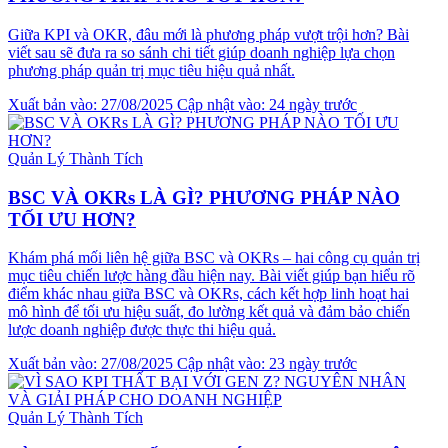
Giữa KPI và OKR, đâu mới là phương pháp vượt trội hơn? Bài
viết sau sẽ đưa ra so sánh chi tiết giúp doanh nghiệp lựa chọn
phương pháp quản trị mục tiêu hiệu quả nhất.
Xuất bản vào: 27/08/2025
Cập nhật vào: 24 ngày trước
Quản Lý Thành Tích
BSC VÀ OKRs LÀ GÌ? PHƯƠNG PHÁP NÀO
TỐI ƯU HƠN?
Khám phá mối liên hệ giữa BSC và OKRs – hai công cụ quản trị
mục tiêu chiến lược hàng đầu hiện nay. Bài viết giúp bạn hiểu rõ
điểm khác nhau giữa BSC và OKRs, cách kết hợp linh hoạt hai
mô hình để tối ưu hiệu suất, đo lường kết quả và đảm bảo chiến
lược doanh nghiệp được thực thi hiệu quả.
Xuất bản vào: 27/08/2025
Cập nhật vào: 23 ngày trước
Quản Lý Thành Tích