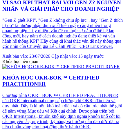
VÌ SAO KPI THẤT BẠI VỚI GEN Z? NGUYÊN
NHÂN VÀ GIẢI PHÁP CHO DOANH NGHIỆP
"Gen Z ghét KPI", "Gen Z không chịu áp lực", hay "Gen Z thích
tự do" là những nhận định xuất hiện ngày càng nhiều trong
doanh nghiệp. Tuy nhiên, vấn đề có thực sự nằm ở thế hệ lao
động mới, hay nằm ở cách doanh nghiệp đang thiết kế và vận
hành hệ thống KPI? Hãy cùng đi khai thác vấn đề này thông qua
góc nhìn của Chuyên gia Lê Cảnh Phúc - CEO Link Power.
Xuất bản vào: 23/07/2026
Cập nhật vào: 15 ngày trước
Khóa học liên quan
KHÓA HỌC OKR-BOK™ CERTIFIED
PRACTITIONER
Chương trình OKR - BOK ™ CERTIFIED PRACTITIONER
của OKR International cung cấp chứng chỉ OKRs đầu tiên và
duy nhất. Đây là khuôn khổ toàn diện và có cấu trúc nhất thế giới
để nắm vững Mục tiêu và Kết quả chính. Được phát triển bởi
OKR International, khuôn khổ này định nghĩa khuôn khổ cốt lõi,
các nguyên tắc, quy trình, kỹ năng và hướng dẫn đạo đức đặt ra
tiêu chuẩn vàng cho hoạt động thực hành OKR.