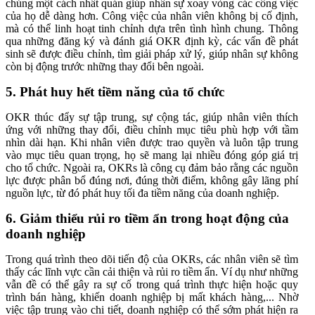
chúng một cách nhất quán giúp nhân sự xoay vòng các công việc
của họ dễ dàng hơn. Công việc của nhân viên không bị cố định,
mà có thể linh hoạt tinh chỉnh dựa trên tình hình chung. Thông
qua những đăng ký và đánh giá OKR định kỳ, các vấn đề phát
sinh sẽ được điều chỉnh, tìm giải pháp xử lý, giúp nhân sự không
còn bị động trước những thay đổi bên ngoài.
5. Phát huy hết tiềm năng của tổ chức
OKR thúc đẩy sự tập trung, sự cộng tác, giúp nhân viên thích
ứng với những thay đổi, điều chỉnh mục tiêu phù hợp với tầm
nhìn dài hạn. Khi nhân viên được trao quyền và luôn tập trung
vào mục tiêu quan trọng, họ sẽ mang lại nhiều đóng góp giá trị
cho tổ chức. Ngoài ra, OKRs là công cụ đảm bảo rằng các nguồn
lực được phân bổ đúng nơi, đúng thời điểm, không gây lãng phí
nguồn lực, từ đó phát huy tối đa tiềm năng của doanh nghiệp.
6. Giảm thiểu rủi ro tiềm ẩn trong hoạt động của
doanh nghiệp
Trong quá trình theo dõi tiến độ của OKRs, các nhân viên sẽ tìm
thấy các lĩnh vực cần cải thiện và rủi ro tiềm ẩn. Ví dụ như những
vẫn đề có thể gây ra sự cố trong quá trình thực hiện hoặc quy
trình bán hàng, khiến doanh nghiệp bị mất khách hàng,... Nhờ
việc tập trung vào chi tiết, doanh nghiệp có thể sớm phát hiện ra