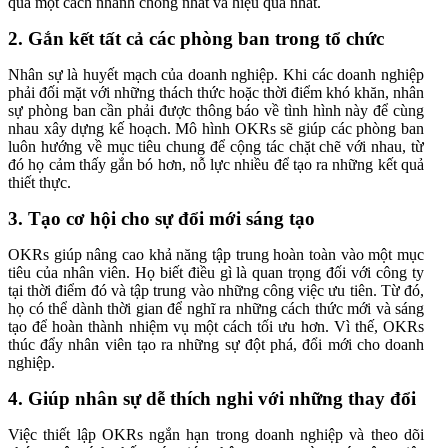
quả một cách nhanh chóng nhất và hiệu quả nhất.
2. Gắn kết tất cả các phòng ban trong tổ chức
Nhân sự là huyết mạch của doanh nghiệp. Khi các doanh nghiệp
phải đối mặt với những thách thức hoặc thời điểm khó khăn, nhân
sự phòng ban cần phải được thông báo về tình hình này để cùng
nhau xây dựng kế hoạch. Mô hình OKRs sẽ giúp các phòng ban
luôn hướng về mục tiêu chung để cộng tác chặt chẽ với nhau, từ
đó họ cảm thấy gắn bó hơn, nỗ lực nhiều để tạo ra những kết quả
thiết thực.
3. Tạo cơ hội cho sự đổi mới sáng tạo
OKRs giúp nâng cao khả năng tập trung hoàn toàn vào một mục
tiêu của nhân viên. Họ biết điều gì là quan trọng đối với công ty
tại thời điểm đó và tập trung vào những công việc ưu tiên. Từ đó,
họ có thể dành thời gian để nghĩ ra những cách thức mới và sáng
tạo để hoàn thành nhiệm vụ một cách tối ưu hơn. Vì thế, OKRs
thúc đẩy nhân viên tạo ra những sự đột phá, đổi mới cho doanh
nghiệp.
4. Giúp nhân sự dễ thích nghi với những thay đổi
Việc thiết lập OKRs ngắn hạn trong doanh nghiệp và theo dõi