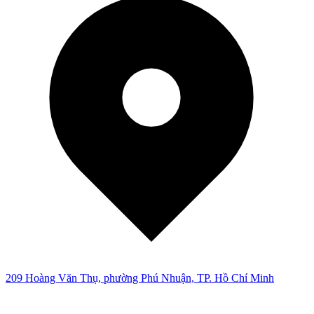
209 Hoàng Văn Thụ, phường Phú Nhuận, TP. Hồ Chí Minh