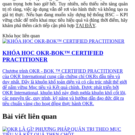
quan trọng hơn bao giờ hết. Tuy nhiên, nếu thiếu nền tảng quản
trị rõ ràng, việc áp dụng vẫn dễ rơi vào hình thức và không tạo ra
giá trị thực. Nếu bạn đang muốn xây dựng hệ thống BSC – KPI
vững chắc để triển khai mục tiêu hiệu quả và đúng thời điểm, hãy
khám phá thêm cách tiếp cận phù hợp
TẠI ĐÂY
.
Khóa học liên quan
KHÓA HỌC OKR-BOK™ CERTIFIED
PRACTITIONER
Chương trình OKR - BOK ™ CERTIFIED PRACTITIONER
của OKR International cung cấp chứng chỉ OKRs đầu tiên và
duy nhất. Đây là khuôn khổ toàn diện và có cấu trúc nhất thế giới
để nắm vững Mục tiêu và Kết quả chính. Được phát triển bởi
OKR International, khuôn khổ này định nghĩa khuôn khổ cốt lõi,
các nguyên tắc, quy trình, kỹ năng và hướng dẫn đạo đức đặt ra
tiêu chuẩn vàng cho hoạt động thực hành OKR.
Bài viết liên quan