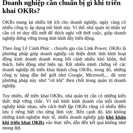
Doanh nghiệp cần chuẩn bị gì khi triển
khai OKRs?
OKRs mang lại nhiều lợi ích cho doanh nghiệp, ngày càng có
nhiều công ty áp dụng mô hình này. Vì thế, nhà quản trị nhân sự
cần có tư duy đổi mới để thích nghi với thời cuộc, giúp doanh
nghiệp đứng vững trong tình hình đầy biến động.
Theo ông Lê Cảnh Phúc - chuyên gia của Link Power, OKRs là
phương pháp giúp doanh nghiệp cải thiện được tình hình hoạt
động kinh doanh doanh trong bối cảnh nhiều khó khăn, thử
thách, biến động như hiện tại. Rất nhiều minh chứng về các
doanh nghiệp đã triển khai thành công OKRs, trong đó, những
công ty hàng đầu thế giới như Google, Microsoft,... đã xem
phương pháp này như "vũ khí" then chốt trong quản trị doanh
nghiệp.
Tuy nhiên, để triển khai OKRs, nhà quản trị cần có những kiến
thức thật vững chắc. Vì mô hình kinh doanh của mỗi doanh
nghiệp khác nhau, nên cách thiết lập OKRs cũng có nhiều điều
lưu ý riêng biệt cho từng lĩnh vực. Bên cạnh đó, khi không
những kinh nghiệm thực tế, nhiều doanh nghiệp gặp
khó khăn
khi triển khai OKRs
vào thực tiễn, dẫn đến kết quả không như
mong đợi.