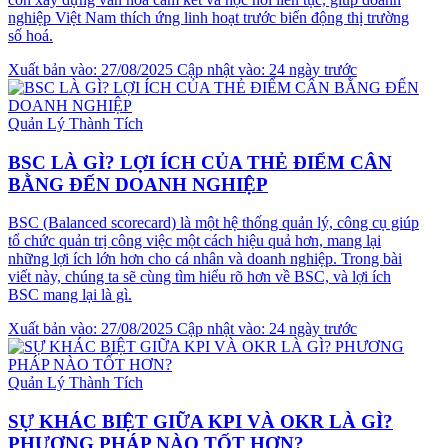
nghiệp Việt Nam thích ứng linh hoạt trước biến động thị trường
số hoá.
Xuất bản vào: 27/08/2025
Cập nhật vào: 24 ngày trước
Quản Lý Thành Tích
BSC LÀ GÌ? LỢI ÍCH CỦA THẺ ĐIỂM CÂN
BẰNG ĐẾN DOANH NGHIỆP
BSC (Balanced scorecard) là một hệ thống quản lý, công cụ giúp
tổ chức quản trị công việc một cách hiệu quả hơn, mang lại
những lợi ích lớn hơn cho cá nhân và doanh nghiệp. Trong bài
viết này, chúng ta sẽ cùng tìm hiểu rõ hơn về BSC, và lợi ích
BSC mang lại là gì.
Xuất bản vào: 27/08/2025
Cập nhật vào: 24 ngày trước
Quản Lý Thành Tích
SỰ KHÁC BIỆT GIỮA KPI VÀ OKR LÀ GÌ?
PHƯƠNG PHÁP NÀO TỐT HƠN?