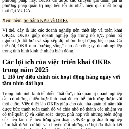
phương pháp này. OKRs đã được các chuyên gia đánh giá là
phương pháp quản trị mục tiêu tối ưu nhất, hiệu quả nhất trong
thời đại VUCA.
Xem thêm:
So Sánh KPIs và OKRs
Vì thế, đây là lúc các doanh nghiệp nên thiết lập và triển khai
OKRs. OKRs giúp doanh nghiệp tập trung nỗ lực, phân bổ
nguồn lực tốt hơn và sắp xếp đội nhóm hoạt động hiệu quả. Có
thế nói, OKR như “xương sống” cho các công ty, doanh nghiệp
trong tình hình kinh tế nhiều biến động.
Các lợi ích của việc triển khai OKRs
trong năm 2025
1. Hỗ trợ điều chỉnh các hoạt động hàng ngày với
tầm nhìn dài hạn
Trong tình hình kinh tế nhiều "bất ổn", nhà quản trị doanh nghiệp
cần có những chiến lược linh hoạt để có thể thích ứng được với
thời cuộc. Việc thiết lập OKRs giúp cho các nhà quản trị nắm bắt
được bức tranh toàn cảnh đó và chia nhỏ nó thành các nhiệm vụ
có thể quản lý và kiếm soát được, phù hợp với những biến động
của nền kinh tế theo từng giai đoạn. OKRs giúp doanh nghiệp
nắm bắt được cơ hội và chuyển đổi những cơ hội đó thành kết