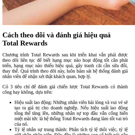
Cách theo dõi và đánh giá hiệu quả
Total Rewards
Chương trình Total Rewards sau khi triển khai vẫn phải được
theo dõi liên tục để biết hạng mục nào hoạt động tốt cần phát
triển, hạng mục nào thiếu hiệu quả, gây tranh cãi cần sửa đổi,
thay thế. Quá trình theo dõi này, luôn bám sát hệ thống đánh giá
nhân viên để nhận xét thật khách quan, hợp lý.
Có 3 tiêu chí để đánh giá chiến lược Total Rewards có thành
công hay không, dựa trên:
Hiệu suất lao động: Những nhân viên hài lòng và vui vẻ sẽ
tạo ra giá trị cho doanh nghiệp. Nếu hiệu suất lao động
tổng thể tăng lên, những nhân sự top đầu vẫn cống hiến
miệt mài tức là hệ thống Total Rewards đang làm tốt vai trò
của nó.
Tỷ lệ nhân sự trung thành: Phân tích tỷ lệ thôi việc, tỷ lệ
giữ chân nhân viên. Đây đều là những con số biết nói gắn