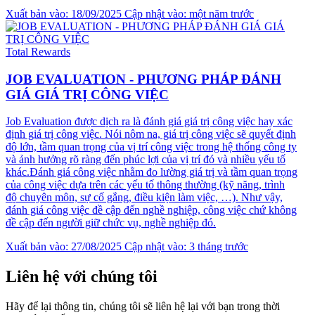
Xuất bản vào: 18/09/2025
Cập nhật vào: một năm trước
Total Rewards
JOB EVALUATION - PHƯƠNG PHÁP ĐÁNH
GIÁ GIÁ TRỊ CÔNG VIỆC
Job Evaluation được dịch ra là đánh giá giá trị công việc hay xác
định giá trị công việc. Nói nôm na, giá trị công việc sẽ quyết định
độ lớn, tầm quan trọng của vị trí công việc trong hệ thống công ty
và ảnh hưởng rõ ràng đến phúc lợi của vị trí đó và nhiều yếu tố
khác.Đánh giá công việc nhằm đo lường giá trị và tầm quan trọng
của công việc dựa trên các yếu tố thông thường (kỹ năng, trình
độ chuyên môn, sự cố gắng, điều kiện làm việc, …). Như vậy,
đánh giá công việc đề cập đến nghề nghiệp, công việc chứ không
đề cập đến người giữ chức vụ, nghề nghiệp đó.
Xuất bản vào: 27/08/2025
Cập nhật vào: 3 tháng trước
Liên hệ với chúng tôi
Hãy để lại thông tin, chúng tôi sẽ liên hệ lại với bạn trong thời