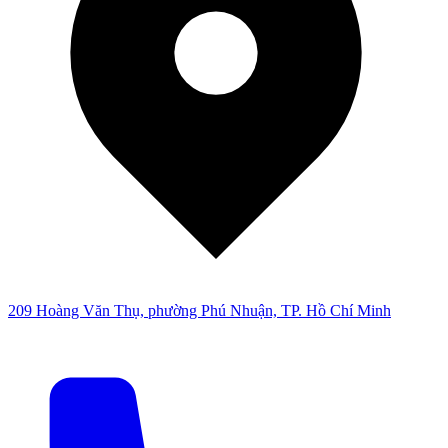
209 Hoàng Văn Thụ, phường Phú Nhuận, TP. Hồ Chí Minh