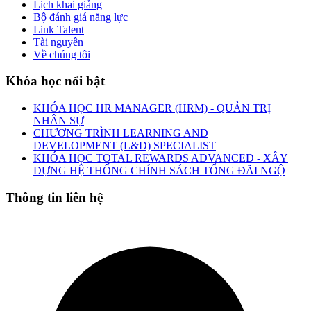
Lịch khai giảng
Bộ đánh giá năng lực
Link Talent
Tài nguyên
Về chúng tôi
Khóa học nổi bật
KHÓA HỌC HR MANAGER (HRM) - QUẢN TRỊ
NHÂN SỰ
CHƯƠNG TRÌNH LEARNING AND
DEVELOPMENT (L&D) SPECIALIST
KHÓA HỌC TOTAL REWARDS ADVANCED - XÂY
DỰNG HỆ THỐNG CHÍNH SÁCH TỔNG ĐÃI NGỘ
Thông tin liên hệ