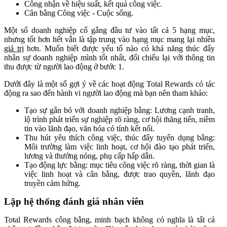
Công nhận về hiệu suất, kết quả công việc.
Cân bằng Công việc - Cuộc sống.
Một số doanh nghiệp cố gắng đầu tư vào tất cả 5 hạng mục,
nhưng tốt hơn hết vẫn là tập trung vào hạng mục mang lại nhiều
giá trị
hơn. Muốn biết được yếu tố nào có khả năng thúc đẩy
nhân sự doanh nghiệp mình tốt nhất, đối chiếu lại với thông tin
thu được từ người lao động ở bước 1.
Dưới đây là một số gợi ý về các hoạt động Total Rewards có tác
động ra sao đến hành vi người lao động mà bạn nên tham khảo:
Tạo sự gắn bó với doanh nghiệp bằng: Lương cạnh tranh,
lộ trình phát triển sự nghiệp rõ ràng, cơ hội thăng tiến, niềm
tin vào lãnh đạo, văn hóa có tính kết nối.
Thu hút yêu thích công việc, thúc đẩy tuyển dụng bằng:
Môi trường làm việc linh hoạt, cơ hội đào tạo phát triển,
lương và thưởng nóng, phụ cấp hấp dẫn.
Tạo động lực bằng: mục tiêu công việc rõ ràng, thời gian là
việc linh hoạt và cân bằng, được trao quyền, lãnh đạo
truyền cảm hứng.
Lập hệ thống đánh giá nhân viên
Total Rewards công bằng, minh bạch không có nghĩa là tất cả