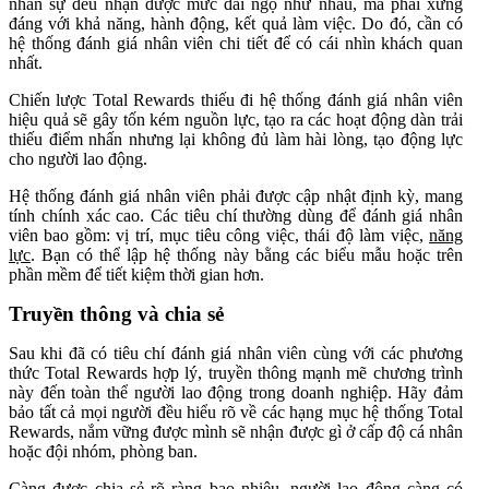
nhân sự đều nhận được mức đãi ngộ như nhau, mà phải xứng
đáng với khả năng, hành động, kết quả làm việc. Do đó, cần có
hệ thống đánh giá nhân viên chi tiết để có cái nhìn khách quan
nhất.
Chiến lược Total Rewards thiếu đi hệ thống đánh giá nhân viên
hiệu quả sẽ gây tốn kém nguồn lực, tạo ra các hoạt động dàn trải
thiếu điểm nhấn nhưng lại không đủ làm hài lòng, tạo động lực
cho người lao động.
Hệ thống đánh giá nhân viên phải được cập nhật định kỳ, mang
tính chính xác cao. Các tiêu chí thường dùng để đánh giá nhân
viên bao gồm: vị trí, mục tiêu công việc, thái độ làm việc,
năng
lực
. Bạn có thể lập hệ thống này bằng các biểu mẫu hoặc trên
phần mềm để tiết kiệm thời gian hơn.
Truyền thông và chia sẻ
Sau khi đã có tiêu chí đánh giá nhân viên cùng với các phương
thức Total Rewards hợp lý, truyền thông mạnh mẽ chương trình
này đến toàn thể người lao động trong doanh nghiệp. Hãy đảm
bảo tất cả mọi người đều hiểu rõ về các hạng mục hệ thống Total
Rewards, nắm vững được mình sẽ nhận được gì ở cấp độ cá nhân
hoặc đội nhóm, phòng ban.
Càng được chia sẻ rõ ràng bao nhiêu, người lao động càng có