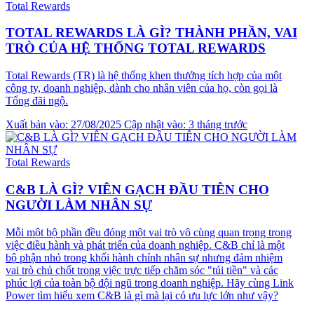
Total Rewards
TOTAL REWARDS LÀ GÌ? THÀNH PHẦN, VAI
TRÒ CỦA HỆ THỐNG TOTAL REWARDS
Total Rewards (TR) là hệ thống khen thưởng tích hợp của một
công ty, doanh nghiệp, dành cho nhân viên của họ, còn gọi là
Tổng đãi ngộ.
Xuất bản vào: 27/08/2025
Cập nhật vào: 3 tháng trước
Total Rewards
C&B LÀ GÌ? VIÊN GẠCH ĐẦU TIÊN CHO
NGƯỜI LÀM NHÂN SỰ
Mỗi một bộ phần đều đóng một vai trò vô cùng quan trọng trong
việc điều hành và phát triển của doanh nghiệp. C&B chỉ là một
bộ phận nhỏ trong khối hành chính nhân sự nhưng đảm nhiệm
vai trò chủ chốt trong việc trực tiếp chăm sóc "túi tiền" và các
phúc lợi của toàn bộ đội ngũ trong doanh nghiệp. Hãy cùng Link
Power tìm hiểu xem C&B là gì mà lại có ưu lực lớn như vậy?