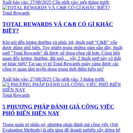
Xuất bản vào: 27/08/2025
Cập nhật vào: một tháng trước
Total Rewards
TOTAL REWARDS VÀ C&B CÓ GÌ KHÁC
BIỆT?
Khi nói đến lương thưởng và phúc lợi, thuật ngữ “C&B” vốn
được dùng phổ biến. Tuy nhiên trong những năm gần đây, thuật
ngữ "Total Rewards” đã được sử dụng rộng rãi hơn. Cùng liên
quan đến lương, thưởng, đãi ngộ,... vậy 2 thuật ngữ này có thật
sự khác biệt? Tại sao vị trí Total Rewards ngày càng được các
công ty quan tâm tuyển dụng trong thời điểm hiện tại?
Xuất bản vào: 27/08/2025
Cập nhật vào: 3 tháng trước
Total Rewards
5 PHƯƠNG PHÁP ĐÁNH GIÁ CÔNG VIỆC
PHỔ BIẾN HIỆN NAY
Trong quản trị nhân sự, phương pháp đánh giá công việc (Job
Evaluation Methods) là nền tảng để doanh nghiệp xây dựng hệ