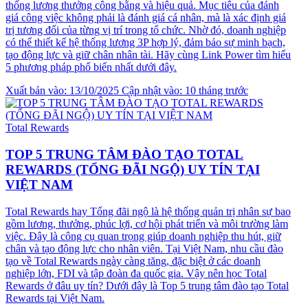
thống lương thưởng công bằng và hiệu quả. Mục tiêu của đánh
giá công việc không phải là đánh giá cá nhân, mà là xác định giá
trị tương đối của từng vị trí trong tổ chức. Nhờ đó, doanh nghiệp
có thể thiết kế hệ thống lương 3P hợp lý, đảm bảo sự minh bạch,
tạo động lực và giữ chân nhân tài. Hãy cùng Link Power tìm hiểu
5 phương pháp phổ biến nhất dưới đây.
Xuất bản vào: 13/10/2025
Cập nhật vào: 10 tháng trước
Total Rewards
TOP 5 TRUNG TÂM ĐÀO TẠO TOTAL
REWARDS (TỔNG ĐÃI NGỘ) UY TÍN TẠI
VIỆT NAM
Total Rewards hay Tổng đãi ngộ là hệ thống quản trị nhân sự bao
gồm lương, thưởng, phúc lợi, cơ hội phát triển và môi trường làm
việc. Đây là công cụ quan trọng giúp doanh nghiệp thu hút, giữ
chân và tạo động lực cho nhân viên. Tại Việt Nam, nhu cầu đào
tạo về Total Rewards ngày càng tăng, đặc biệt ở các doanh
nghiệp lớn, FDI và tập đoàn đa quốc gia. Vậy nên học Total
Rewards ở đâu uy tín? Dưới đây là Top 5 trung tâm đào tạo Total
Rewards tại Việt Nam.