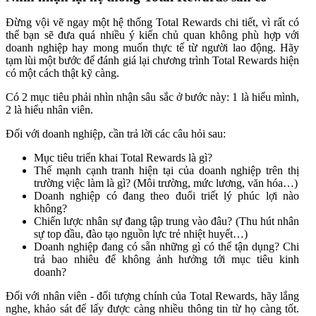
Đừng vội vẽ ngay một hệ thống Total Rewards chi tiết, vì rất có
thể bạn sẽ đưa quá nhiều ý kiến chủ quan không phù hợp với
doanh nghiệp hay mong muốn thực tế từ người lao động. Hãy
tạm lùi một bước để đánh giá lại chương trình Total Rewards hiện
có một cách thật kỹ càng.
Có 2 mục tiêu phải nhìn nhận sâu sắc ở bước này: 1 là hiểu mình,
2 là hiểu nhân viên.
Đối với doanh nghiệp, cần trả lời các câu hỏi sau:
Mục tiêu triển khai Total Rewards là gì?
Thế mạnh cạnh tranh hiện tại của doanh nghiệp trên thị
trường việc làm là gì? (Môi trường, mức lương, văn hóa…)
Doanh nghiệp có đang theo đuổi triết lý phúc lợi nào
không?
Chiến lược nhân sự đang tập trung vào đâu? (Thu hút nhân
sự top đầu, đào tạo nguồn lực trẻ nhiệt huyết…)
Doanh nghiệp đang có sẵn những gì có thể tận dụng? Chi
trả bao nhiêu để không ảnh hưởng tới mục tiêu kinh
doanh?
Đối với nhân viên - đối tượng chính của Total Rewards, hãy lắng
nghe, khảo sát để lấy được càng nhiều thông tin từ họ càng tốt.