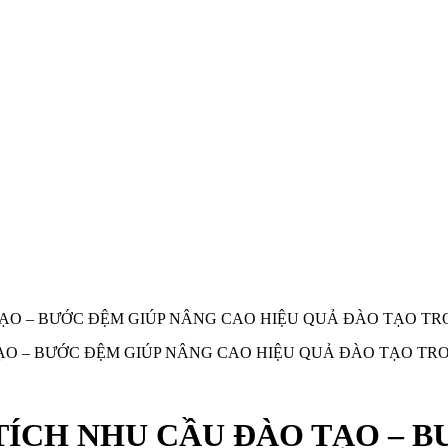
ẠO – BƯỚC ĐỆM GIÚP NÂNG CAO HIỆU QUẢ ĐÀO TẠO T
ÍCH NHU CẦU ĐÀO TẠO – B