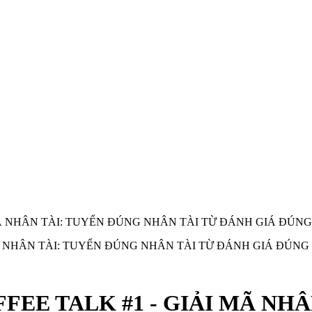
GIẢI MÃ NHÂN TÀI: TUYỂN ĐÚNG NHÂN TÀI TỪ ĐÁNH GIÁ ĐÚN
 COFFEE TALK #1 - GIẢI MÃ N