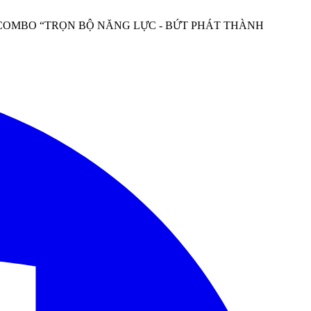
er đem đến COMBO “TRỌN BỘ NĂNG LỰC - BỨT PHÁT THÀNH