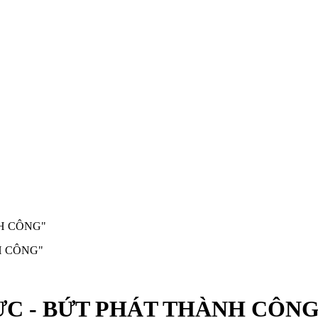
H CÔNG"
C - BỨT PHÁT THÀNH CÔN