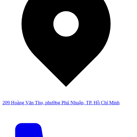
209 Hoàng Văn Thụ, phường Phú Nhuận, TP. Hồ Chí Minh