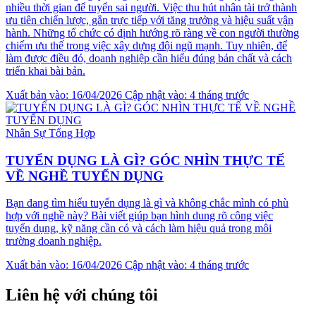
nhiều thời gian để tuyển sai người. Việc thu hút nhân tài trở thành
ưu tiên chiến lược, gắn trực tiếp với tăng trưởng và hiệu suất vận
hành. Những tổ chức có định hướng rõ ràng về con người thường
chiếm ưu thế trong việc xây dựng đội ngũ mạnh. Tuy nhiên, để
làm được điều đó, doanh nghiệp cần hiểu đúng bản chất và cách
triển khai bài bản.
Xuất bản vào: 16/04/2026
Cập nhật vào: 4 tháng trước
Nhân Sự Tổng Hợp
TUYỂN DỤNG LÀ GÌ? GÓC NHÌN THỰC TẾ
VỀ NGHỀ TUYỂN DỤNG
Bạn đang tìm hiểu tuyển dụng là gì và không chắc mình có phù
hợp với nghề này? Bài viết giúp bạn hình dung rõ công việc
tuyển dụng, kỹ năng cần có và cách làm hiệu quả trong môi
trường doanh nghiệp.
Xuất bản vào: 16/04/2026
Cập nhật vào: 4 tháng trước
Liên hệ với chúng tôi