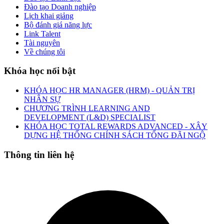
Đào tạo Doanh nghiệp
Lịch khai giảng
Bộ đánh giá năng lực
Link Talent
Tài nguyên
Về chúng tôi
Khóa học nổi bật
KHÓA HỌC HR MANAGER (HRM) - QUẢN TRỊ
NHÂN SỰ
CHƯƠNG TRÌNH LEARNING AND
DEVELOPMENT (L&D) SPECIALIST
KHÓA HỌC TOTAL REWARDS ADVANCED - XÂY
DỰNG HỆ THỐNG CHÍNH SÁCH TỔNG ĐÃI NGỘ
Thông tin liên hệ