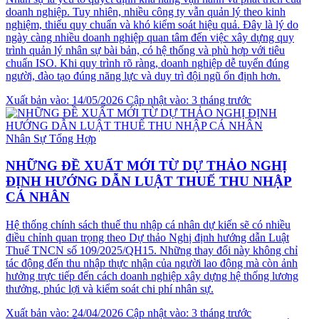
doanh nghiệp. Tuy nhiên, nhiều công ty vẫn quản lý theo kinh
nghiệm, thiếu quy chuẩn và khó kiểm soát hiệu quả. Đây là lý do
ngày càng nhiều doanh nghiệp quan tâm đến việc xây dựng quy
trình quản lý nhân sự bài bản, có hệ thống và phù hợp với tiêu
chuẩn ISO. Khi quy trình rõ ràng, doanh nghiệp dễ tuyển đúng
người, đào tạo đúng năng lực và duy trì đội ngũ ổn định hơn.
Xuất bản vào: 14/05/2026
Cập nhật vào: 3 tháng trước
Nhân Sự Tổng Hợp
NHỮNG ĐỀ XUẤT MỚI TỪ DỰ THẢO NGHỊ
ĐỊNH HƯỚNG DẪN LUẬT THUẾ THU NHẬP
CÁ NHÂN
Hệ thống chính sách thuế thu nhập cá nhân dự kiến sẽ có nhiều
điều chỉnh quan trọng theo Dự thảo Nghị định hướng dẫn Luật
Thuế TNCN số 109/2025/QH15. Những thay đổi này không chỉ
tác động đến thu nhập thực nhận của người lao động mà còn ảnh
hưởng trực tiếp đến cách doanh nghiệp xây dựng hệ thống lương
thưởng, phúc lợi và kiểm soát chi phí nhân sự.
Xuất bản vào: 24/04/2026
Cập nhật vào: 3 tháng trước