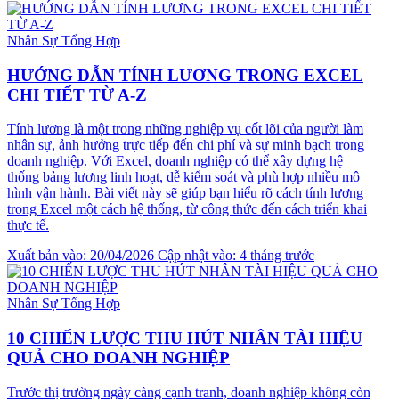
Nhân Sự Tổng Hợp
HƯỚNG DẪN TÍNH LƯƠNG TRONG EXCEL
CHI TIẾT TỪ A-Z
Tính lương là một trong những nghiệp vụ cốt lõi của người làm
nhân sự, ảnh hưởng trực tiếp đến chi phí và sự minh bạch trong
doanh nghiệp. Với Excel, doanh nghiệp có thể xây dựng hệ
thống bảng lương linh hoạt, dễ kiểm soát và phù hợp nhiều mô
hình vận hành. Bài viết này sẽ giúp bạn hiểu rõ cách tính lương
trong Excel một cách hệ thống, từ công thức đến cách triển khai
thực tế.
Xuất bản vào: 20/04/2026
Cập nhật vào: 4 tháng trước
Nhân Sự Tổng Hợp
10 CHIẾN LƯỢC THU HÚT NHÂN TÀI HIỆU
QUẢ CHO DOANH NGHIỆP
Trước thị trường ngày càng cạnh tranh, doanh nghiệp không còn