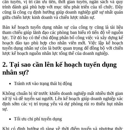
cần tuyển, vị trí cần ưu tiên, thời gian tuyển, ngân sách và quy
trình đánh giá phù hợp với mục tiêu phát triển của tổ chức. Đây
cũng là công cụ định hướng giúp doanh nghiệp giữ sự nhất quán
giữa chiến lược kinh doanh và chiến lược nhân sự.
Bản kế hoạch tuyển dụng nhân sự của công ty cũng là tài liệu
tham chiếu giúp lãnh đạo các phòng ban hiểu rõ tiến độ về nguồn
lực. Từ đó họ có thể chủ động phân bổ công việc và xây dựng kế
hoạch đào tạo phù hợp cho nhân viên mới. Việc lập kế hoạch
tuyển dụng nhân sự còn là bước quan trọng để đồng bộ với chiến
lược kế hoạch nguồn nhân lực tổng thể của doanh nghiệp.
2. Tại sao cần lên kế hoạch tuyển dụng
nhân sự?
Tránh rơi vào trạng thái bị động
Không chuẩn bị từ trước khiến doanh nghiệp mất nhiều thời gian
xử lý và dễ tuyển sai người. Lên kế hoạch giúp doanh nghiệp xác
định sớm các vị trí trọng yếu và dự phòng rủi ro thiếu hụt nhân
sự.
Tối ưu chi phí tuyển dụng
Khi có định hướng rõ ràng về thời điểm tuyển và phương thức