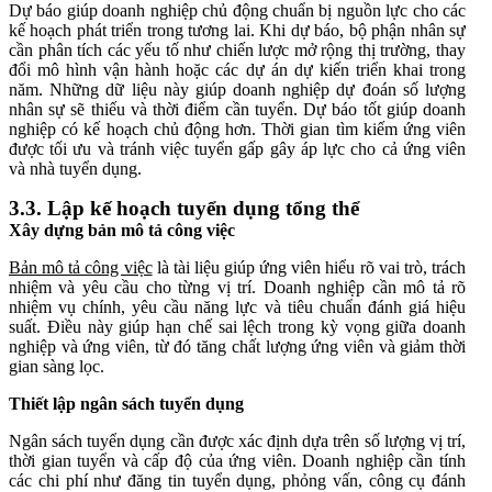
Dự báo giúp doanh nghiệp chủ động chuẩn bị nguồn lực cho các
kế hoạch phát triển trong tương lai. Khi dự báo, bộ phận nhân sự
cần phân tích các yếu tố như chiến lược mở rộng thị trường, thay
đổi mô hình vận hành hoặc các dự án dự kiến triển khai trong
năm. Những dữ liệu này giúp doanh nghiệp dự đoán số lượng
nhân sự sẽ thiếu và thời điểm cần tuyển. Dự báo tốt giúp doanh
nghiệp có kế hoạch chủ động hơn. Thời gian tìm kiếm ứng viên
được tối ưu và tránh việc tuyển gấp gây áp lực cho cả ứng viên
và nhà tuyển dụng.
3.3. Lập kế hoạch tuyển dụng tổng thể
Xây dựng bản mô tả công việc
Bản mô tả công việc
là tài liệu giúp ứng viên hiểu rõ vai trò, trách
nhiệm và yêu cầu cho từng vị trí. Doanh nghiệp cần mô tả rõ
nhiệm vụ chính, yêu cầu năng lực và tiêu chuẩn đánh giá hiệu
suất. Điều này giúp hạn chế sai lệch trong kỳ vọng giữa doanh
nghiệp và ứng viên, từ đó tăng chất lượng ứng viên và giảm thời
gian sàng lọc.
Thiết lập ngân sách tuyển dụng
Ngân sách tuyển dụng cần được xác định dựa trên số lượng vị trí,
thời gian tuyển và cấp độ của ứng viên. Doanh nghiệp cần tính
các chi phí như đăng tin tuyển dụng, phỏng vấn, công cụ đánh