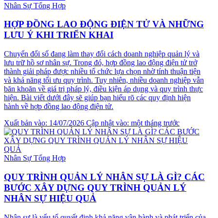
Nhân Sự Tổng Hợp
HỢP ĐỒNG LAO ĐỘNG ĐIỆN TỬ VÀ NHỮNG
LƯU Ý KHI TRIỂN KHAI
Chuyển đổi số đang làm thay đổi cách doanh nghiệp quản lý và
lưu trữ hồ sơ nhân sự. Trong đó, hợp đồng lao động điện tử trở
thành giải pháp được nhiều tổ chức lựa chọn nhờ tính thuận tiện
và khả năng tối ưu quy trình. Tuy nhiên, nhiều doanh nghiệp vẫn
băn khoăn về giá trị pháp lý, điều kiện áp dụng và quy trình thực
hiện. Bài viết dưới đây sẽ giúp bạn hiểu rõ các quy định hiện
hành về hợp đồng lao động điện tử.
Xuất bản vào: 14/07/2026
Cập nhật vào: một tháng trước
Nhân Sự Tổng Hợp
QUY TRÌNH QUẢN LÝ NHÂN SỰ LÀ GÌ? CÁC
BƯỚC XÂY DỰNG QUY TRÌNH QUẢN LÝ
NHÂN SỰ HIỆU QUẢ
Nhân sự là yếu tố quyết định khả năng vận hành và phát triển của