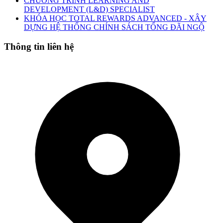
CHƯƠNG TRÌNH LEARNING AND
DEVELOPMENT (L&D) SPECIALIST
KHÓA HỌC TOTAL REWARDS ADVANCED - XÂY
DỰNG HỆ THỐNG CHÍNH SÁCH TỔNG ĐÃI NGỘ
Thông tin liên hệ