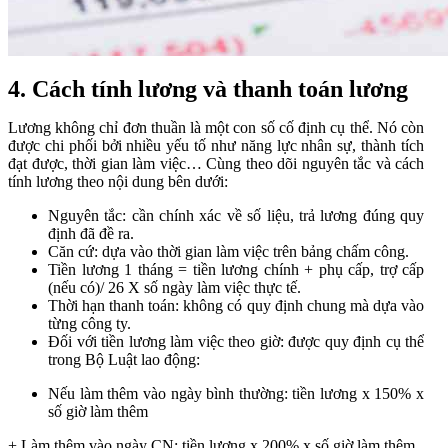
4. Cách tính lương và thanh toán lương
Lương không chỉ đơn thuần là một con số cố định cụ thể. Nó còn
được chi phối bởi nhiều yếu tố như năng lực nhân sự, thành tích
đạt được, thời gian làm việc… Cùng theo dõi nguyên tắc và cách
tính lương theo nội dung bên dưới:
Nguyên tắc: cần chính xác về số liệu, trả lương đúng quy
định đã đề ra.
Căn cứ: dựa vào thời gian làm việc trên bảng chấm công.
Tiền lương 1 tháng = tiền lương chính + phụ cấp, trợ cấp
(nếu có)/ 26 X số ngày làm việc thực tế.
Thời hạn thanh toán: không có quy định chung mà dựa vào
từng công ty.
Đối với tiền lương làm việc theo giờ: được quy định cụ thể
trong Bộ Luật lao động:
Nếu làm thêm vào ngày bình thường: tiền lương x 150% x
số giờ làm thêm
+ Làm thêm vào ngày CN: tiền lương x 200% x số giờ làm thêm