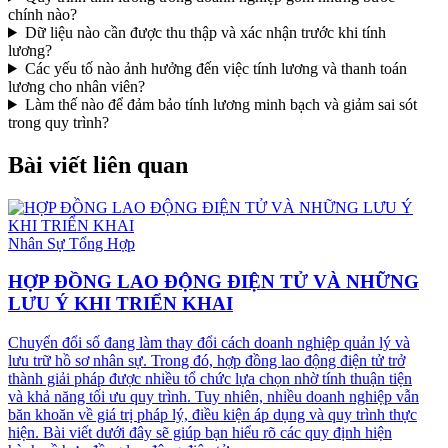
chính nào?
Dữ liệu nào cần được thu thập và xác nhận trước khi tính
lương?
Các yếu tố nào ảnh hưởng đến việc tính lương và thanh toán
lương cho nhân viên?
Làm thế nào để đảm bảo tính lương minh bạch và giảm sai sót
trong quy trình?
Bài viết liên quan
Nhân Sự Tổng Hợp
HỢP ĐỒNG LAO ĐỘNG ĐIỆN TỬ VÀ NHỮNG
LƯU Ý KHI TRIỂN KHAI
Chuyển đổi số đang làm thay đổi cách doanh nghiệp quản lý và
lưu trữ hồ sơ nhân sự. Trong đó, hợp đồng lao động điện tử trở
thành giải pháp được nhiều tổ chức lựa chọn nhờ tính thuận tiện
và khả năng tối ưu quy trình. Tuy nhiên, nhiều doanh nghiệp vẫn
băn khoăn về giá trị pháp lý, điều kiện áp dụng và quy trình thực
hiện. Bài viết dưới đây sẽ giúp bạn hiểu rõ các quy định hiện