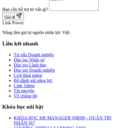
Bạn cần hỗ trợ tư vấn gì?
Gửi đi
Link Power
Nâng tầm giá trị nguồn nhân lực Việt.
Liên kết nhanh
Tư vấn Doanh nghiệp
Đào tạo Nhân sự
Đào tạo Lãnh đạo
Đào tạo Doanh nghiệp
Lịch khai giảng
Bộ đánh giá năng lực
Link Talent
Tài nguyên
Về chúng tôi
Khóa học nổi bật
KHÓA HỌC HR MANAGER (HRM) - QUẢN TRỊ
NHÂN SỰ