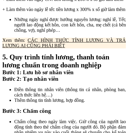
+ Làm thêm vào ngày lễ tết: tiền lương x 300% x số giờ làm thêm
Những ngày nghỉ được hưởng nguyên lương: nghỉ lễ, Tết;
người lao động kết hôn, con kết hôn, cha, mẹ chết (cả bên
chồng, vợ), nghỉ phép…
Xem thêm:
CÁC HÌNH THỨC TÍNH LƯƠNG VÀ TRẢ
LƯƠNG AI CŨNG PHẢI BIẾT
5. Quy trình tính lương, thanh toán
lương chuẩn trong doanh nghiệp
Bước 1:
Lưu hồ sơ nhân viên
Bước 2:
Tạo nhân viên
Điền thông tin nhân viên (thông tin cá nhân, phòng ban,
cách thức liên hệ…)
Thêm thông tin tính lương, hợp đồng.
Bước 3:
Chấm công
Chấm công theo ngày làm việc. Giờ công của người lao
động tính theo thẻ chấm công của người đó. Bộ phận đảm
nhận nhiệm vụ này vào cuối tháng sẽ chuyển cho kế toán