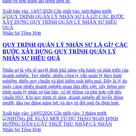
hành về hợp đồng lao động điện tử.
Xuất bản vào: 14/07/2026
Cập nhật vào: một tháng trước
Nhân Sự Tổng Hợp
QUY TRÌNH QUẢN LÝ NHÂN SỰ LÀ GÌ? CÁC
BƯỚC XÂY DỰNG QUY TRÌNH QUẢN LÝ
NHÂN SỰ HIỆU QUẢ
Nhân sự là yếu tố quyết định khả năng vận hành và phát triển của
doanh nghiệp. Tuy nhiên, nhiều công ty vẫn quản lý theo kinh
nghiệm, thiếu quy chuẩn và khó kiểm soát hiệu quả. Đây là lý do
ngày càng nhiều doanh nghiệp quan tâm đến việc xây dựng quy
trình quản lý nhân sự bài bản, có hệ thống và phù hợp với tiêu
chuẩn ISO. Khi quy trình rõ ràng, doanh nghiệp dễ tuyển đúng
người, đào tạo đúng năng lực và duy trì đội ngũ ổn định hơn.
Xuất bản vào: 14/05/2026
Cập nhật vào: 3 tháng trước
Nhân Sự Tổng Hợp