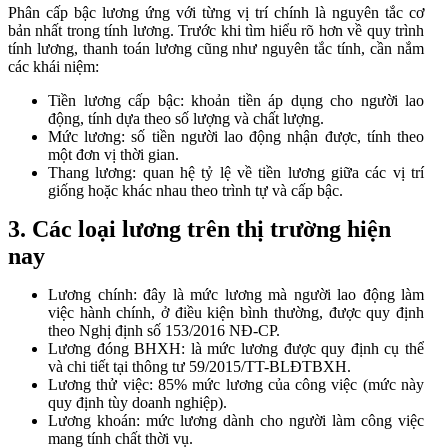
Phân cấp bậc lương ứng với từng vị trí chính là nguyên tắc cơ
bản nhất trong tính lương. Trước khi tìm hiểu rõ hơn về quy trình
tính lương, thanh toán lương cũng như nguyên tắc tính, cần nắm
các khái niệm:
Tiền lương cấp bậc: khoản tiền áp dụng cho người lao
động, tính dựa theo số lượng và chất lượng.
Mức lương: số tiền người lao động nhận được, tính theo
một đơn vị thời gian.
Thang lương: quan hệ tỷ lệ về tiền lương giữa các vị trí
giống hoặc khác nhau theo trình tự và cấp bậc.
3. Các loại lương trên thị trường hiện
nay
Lương chính: đây là mức lương mà người lao động làm
việc hành chính, ở điều kiện bình thường, được quy định
theo Nghị định số 153/2016 NĐ-CP.
Lương đóng BHXH: là mức lương được quy định cụ thể
và chi tiết tại thông tư 59/2015/TT-BLĐTBXH.
Lương thử việc: 85% mức lương của công việc (mức này
quy định tùy doanh nghiệp).
Lương khoán: mức lương dành cho người làm công việc
mang tính chất thời vụ.