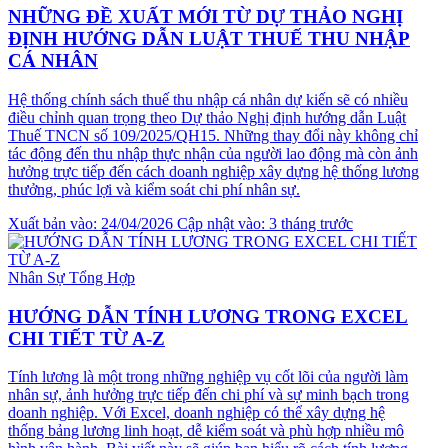
NHỮNG ĐỀ XUẤT MỚI TỪ DỰ THẢO NGHỊ
ĐỊNH HƯỚNG DẪN LUẬT THUẾ THU NHẬP
CÁ NHÂN
Hệ thống chính sách thuế thu nhập cá nhân dự kiến sẽ có nhiều
điều chỉnh quan trọng theo Dự thảo Nghị định hướng dẫn Luật
Thuế TNCN số 109/2025/QH15. Những thay đổi này không chỉ
tác động đến thu nhập thực nhận của người lao động mà còn ảnh
hưởng trực tiếp đến cách doanh nghiệp xây dựng hệ thống lương
thưởng, phúc lợi và kiểm soát chi phí nhân sự.
Xuất bản vào: 24/04/2026
Cập nhật vào: 3 tháng trước
Nhân Sự Tổng Hợp
HƯỚNG DẪN TÍNH LƯƠNG TRONG EXCEL
CHI TIẾT TỪ A-Z
Tính lương là một trong những nghiệp vụ cốt lõi của người làm
nhân sự, ảnh hưởng trực tiếp đến chi phí và sự minh bạch trong
doanh nghiệp. Với Excel, doanh nghiệp có thể xây dựng hệ
thống bảng lương linh hoạt, dễ kiểm soát và phù hợp nhiều mô