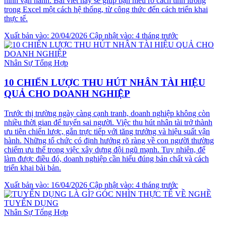
hình vận hành. Bài viết này sẽ giúp bạn hiểu rõ cách tính lương
trong Excel một cách hệ thống, từ công thức đến cách triển khai
thực tế.
Xuất bản vào: 20/04/2026
Cập nhật vào: 4 tháng trước
Nhân Sự Tổng Hợp
10 CHIẾN LƯỢC THU HÚT NHÂN TÀI HIỆU
QUẢ CHO DOANH NGHIỆP
Trước thị trường ngày càng cạnh tranh, doanh nghiệp không còn
nhiều thời gian để tuyển sai người. Việc thu hút nhân tài trở thành
ưu tiên chiến lược, gắn trực tiếp với tăng trưởng và hiệu suất vận
hành. Những tổ chức có định hướng rõ ràng về con người thường
chiếm ưu thế trong việc xây dựng đội ngũ mạnh. Tuy nhiên, để
làm được điều đó, doanh nghiệp cần hiểu đúng bản chất và cách
triển khai bài bản.
Xuất bản vào: 16/04/2026
Cập nhật vào: 4 tháng trước
Nhân Sự Tổng Hợp