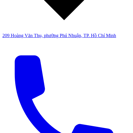
209 Hoàng Văn Thụ, phường Phú Nhuận, TP. Hồ Chí Minh