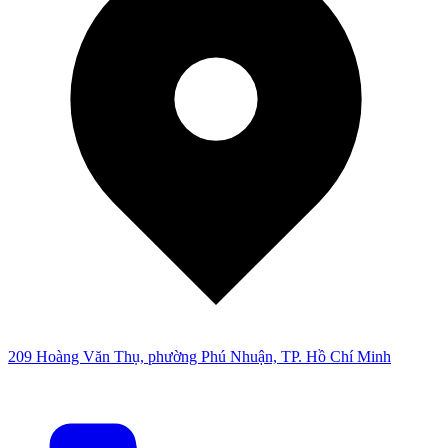
209 Hoàng Văn Thụ, phường Phú Nhuận, TP. Hồ Chí Minh