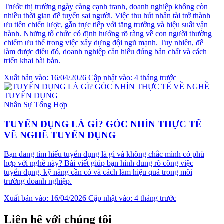
Trước thị trường ngày càng cạnh tranh, doanh nghiệp không còn
nhiều thời gian để tuyển sai người. Việc thu hút nhân tài trở thành
ưu tiên chiến lược, gắn trực tiếp với tăng trưởng và hiệu suất vận
hành. Những tổ chức có định hướng rõ ràng về con người thường
chiếm ưu thế trong việc xây dựng đội ngũ mạnh. Tuy nhiên, để
làm được điều đó, doanh nghiệp cần hiểu đúng bản chất và cách
triển khai bài bản.
Xuất bản vào: 16/04/2026
Cập nhật vào: 4 tháng trước
Nhân Sự Tổng Hợp
TUYỂN DỤNG LÀ GÌ? GÓC NHÌN THỰC TẾ
VỀ NGHỀ TUYỂN DỤNG
Bạn đang tìm hiểu tuyển dụng là gì và không chắc mình có phù
hợp với nghề này? Bài viết giúp bạn hình dung rõ công việc
tuyển dụng, kỹ năng cần có và cách làm hiệu quả trong môi
trường doanh nghiệp.
Xuất bản vào: 16/04/2026
Cập nhật vào: 4 tháng trước
Liên hệ với chúng tôi