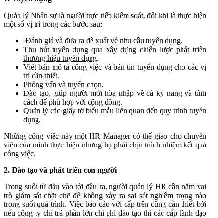
Quản lý Nhân sự là người trực tiếp kiểm soát, đôi khi là thực hiện
một số vị trí trong các bước sau:
Đánh giá và đưa ra đề xuất về nhu cầu tuyển dụng.
Thu hút tuyển dụng qua xây dựng
chiến lược phát triển
thương hiệu tuyển dụng
.
Viết bản mô tả công việc và bản tin tuyển dụng cho các vị
trí cần thiết.
Phỏng vấn và tuyển chọn.
Đào tạo, giúp người mới hòa nhập về cả kỹ năng và tính
cách để phù hợp với cộng đồng.
Quản lý các giấy tờ biểu mẫu liên quan đến
quy trình tuyển
dụng
.
Những công việc này một HR Manager có thể giao cho chuyên
viên của mình thực hiện nhưng họ phải chịu trách nhiệm kết quả
công việc.
2. Đào tạo và phát triển con người
Trong suốt từ đầu vào tới đầu ra, người quản lý HR cần nắm vai
trò giám sát chặt chẽ để không xảy ra sai sót nghiêm trọng nào
trong suốt quá trình. Việc báo cáo với cấp trên cũng cần thiết bởi
nếu công ty chi trả phần lớn chi phí đào tạo thì các cấp lãnh đạo