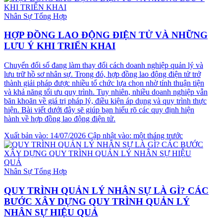
Nhân Sự Tổng Hợp
HỢP ĐỒNG LAO ĐỘNG ĐIỆN TỬ VÀ NHỮNG
LƯU Ý KHI TRIỂN KHAI
Chuyển đổi số đang làm thay đổi cách doanh nghiệp quản lý và
lưu trữ hồ sơ nhân sự. Trong đó, hợp đồng lao động điện tử trở
thành giải pháp được nhiều tổ chức lựa chọn nhờ tính thuận tiện
và khả năng tối ưu quy trình. Tuy nhiên, nhiều doanh nghiệp vẫn
băn khoăn về giá trị pháp lý, điều kiện áp dụng và quy trình thực
hiện. Bài viết dưới đây sẽ giúp bạn hiểu rõ các quy định hiện
hành về hợp đồng lao động điện tử.
Xuất bản vào: 14/07/2026
Cập nhật vào: một tháng trước
Nhân Sự Tổng Hợp
QUY TRÌNH QUẢN LÝ NHÂN SỰ LÀ GÌ? CÁC
BƯỚC XÂY DỰNG QUY TRÌNH QUẢN LÝ
NHÂN SỰ HIỆU QUẢ