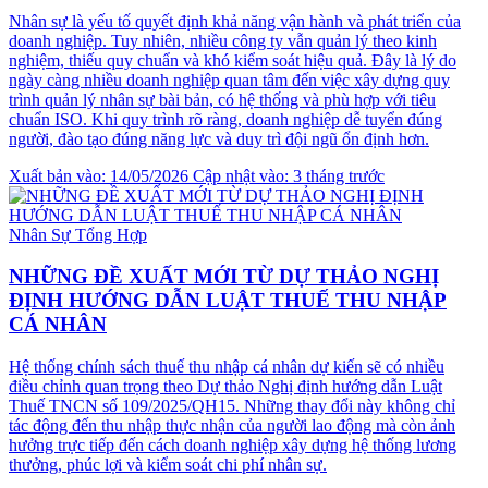
Nhân sự là yếu tố quyết định khả năng vận hành và phát triển của
doanh nghiệp. Tuy nhiên, nhiều công ty vẫn quản lý theo kinh
nghiệm, thiếu quy chuẩn và khó kiểm soát hiệu quả. Đây là lý do
ngày càng nhiều doanh nghiệp quan tâm đến việc xây dựng quy
trình quản lý nhân sự bài bản, có hệ thống và phù hợp với tiêu
chuẩn ISO. Khi quy trình rõ ràng, doanh nghiệp dễ tuyển đúng
người, đào tạo đúng năng lực và duy trì đội ngũ ổn định hơn.
Xuất bản vào: 14/05/2026
Cập nhật vào: 3 tháng trước
Nhân Sự Tổng Hợp
NHỮNG ĐỀ XUẤT MỚI TỪ DỰ THẢO NGHỊ
ĐỊNH HƯỚNG DẪN LUẬT THUẾ THU NHẬP
CÁ NHÂN
Hệ thống chính sách thuế thu nhập cá nhân dự kiến sẽ có nhiều
điều chỉnh quan trọng theo Dự thảo Nghị định hướng dẫn Luật
Thuế TNCN số 109/2025/QH15. Những thay đổi này không chỉ
tác động đến thu nhập thực nhận của người lao động mà còn ảnh
hưởng trực tiếp đến cách doanh nghiệp xây dựng hệ thống lương
thưởng, phúc lợi và kiểm soát chi phí nhân sự.