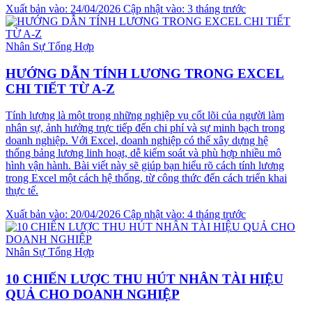
Xuất bản vào: 24/04/2026
Cập nhật vào: 3 tháng trước
Nhân Sự Tổng Hợp
HƯỚNG DẪN TÍNH LƯƠNG TRONG EXCEL
CHI TIẾT TỪ A-Z
Tính lương là một trong những nghiệp vụ cốt lõi của người làm
nhân sự, ảnh hưởng trực tiếp đến chi phí và sự minh bạch trong
doanh nghiệp. Với Excel, doanh nghiệp có thể xây dựng hệ
thống bảng lương linh hoạt, dễ kiểm soát và phù hợp nhiều mô
hình vận hành. Bài viết này sẽ giúp bạn hiểu rõ cách tính lương
trong Excel một cách hệ thống, từ công thức đến cách triển khai
thực tế.
Xuất bản vào: 20/04/2026
Cập nhật vào: 4 tháng trước
Nhân Sự Tổng Hợp
10 CHIẾN LƯỢC THU HÚT NHÂN TÀI HIỆU
QUẢ CHO DOANH NGHIỆP