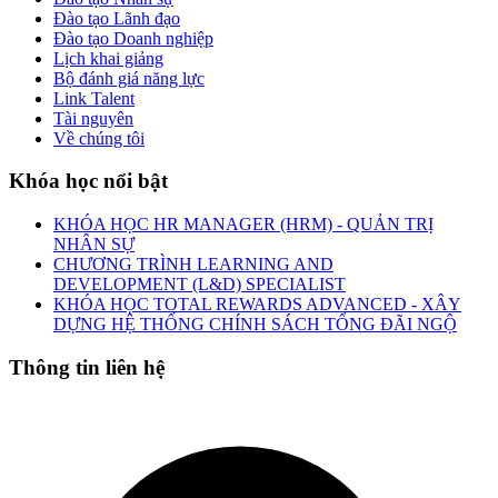
Đào tạo Lãnh đạo
Đào tạo Doanh nghiệp
Lịch khai giảng
Bộ đánh giá năng lực
Link Talent
Tài nguyên
Về chúng tôi
Khóa học nổi bật
KHÓA HỌC HR MANAGER (HRM) - QUẢN TRỊ
NHÂN SỰ
CHƯƠNG TRÌNH LEARNING AND
DEVELOPMENT (L&D) SPECIALIST
KHÓA HỌC TOTAL REWARDS ADVANCED - XÂY
DỰNG HỆ THỐNG CHÍNH SÁCH TỔNG ĐÃI NGỘ
Thông tin liên hệ