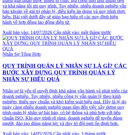
thành giải pháp được nhiều tổ chức lựa chọn nhờ tính thuận tiện
và khả năng tối ưu quy trình. Tuy nhiên, nhiều doanh nghiệp vẫn
băn khoăn về giá trị pháp lý, điều kiện áp dụng và quy trình thực
hiện. Bài viết dưới đây sẽ giúp bạn hiểu rõ các quy định hiện
hành về hợp đồng lao động điện tử.
Xuất bản vào: 14/07/2026
Cập nhật vào: một tháng trước
Nhân Sự Tổng Hợp
QUY TRÌNH QUẢN LÝ NHÂN SỰ LÀ GÌ? CÁC
BƯỚC XÂY DỰNG QUY TRÌNH QUẢN LÝ
NHÂN SỰ HIỆU QUẢ
Nhân sự là yếu tố quyết định khả năng vận hành và phát triển của
doanh nghiệp. Tuy nhiên, nhiều công ty vẫn quản lý theo kinh
nghiệm, thiếu quy chuẩn và khó kiểm soát hiệu quả. Đây là lý do
ngày càng nhiều doanh nghiệp quan tâm đến việc xây dựng quy
trình quản lý nhân sự bài bản, có hệ thống và phù hợp với tiêu
chuẩn ISO. Khi quy trình rõ ràng, doanh nghiệp dễ tuyển đúng
người, đào tạo đúng năng lực và duy trì đội ngũ ổn định hơn.
Xuất bản vào: 14/05/2026
Cập nhật vào: 3 tháng trước