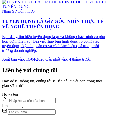
Nhân Sự Tổng Hợp
TUYỂN DỤNG LÀ GÌ? GÓC NHÌN THỰC TẾ
VỀ NGHỀ TUYỂN DỤNG
Bạn đang tìm hiểu tuyển dụng là gì và không chắc mình có phù
hợp với nghề này? Bài viết giúp bạn hình dung rõ công việc
tuyển dụng, kỹ năng cần có và cách làm hiệu quả trong môi
trường doanh nghiệp.
Xuất bản vào: 16/04/2026
Cập nhật vào: 4 tháng trước
Liên hệ với chúng tôi
Hãy để lại thông tin, chúng tôi sẽ liên hệ lại với bạn trong thời
gian sớm nhất.
Họ và tên
Email liên hệ