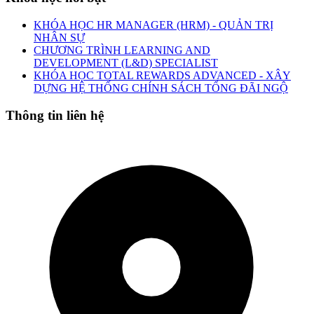
KHÓA HỌC HR MANAGER (HRM) - QUẢN TRỊ
NHÂN SỰ
CHƯƠNG TRÌNH LEARNING AND
DEVELOPMENT (L&D) SPECIALIST
KHÓA HỌC TOTAL REWARDS ADVANCED - XÂY
DỰNG HỆ THỐNG CHÍNH SÁCH TỔNG ĐÃI NGỘ
Thông tin liên hệ