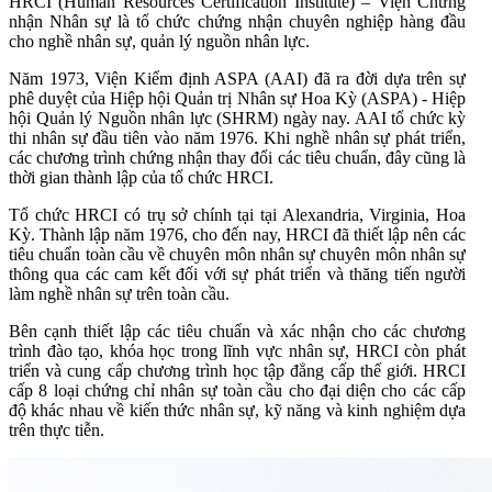
HRCI (Human Resources Certification Institute) – Viện Chứng
nhận Nhân sự là tổ chức chứng nhận chuyên nghiệp hàng đầu
cho nghề nhân sự, quản lý nguồn nhân lực.
Năm 1973, Viện Kiểm định ASPA (AAI) đã ra đời dựa trên sự
phê duyệt của Hiệp hội Quản trị Nhân sự Hoa Kỳ (ASPA) - Hiệp
hội Quản lý Nguồn nhân lực (SHRM) ngày nay. AAI tổ chức kỳ
thi nhân sự đầu tiên vào năm 1976. Khi nghề nhân sự phát triển,
các chương trình chứng nhận thay đổi các tiêu chuẩn, đây cũng là
thời gian thành lập của tổ chức HRCI.
Tổ chức HRCI có trụ sở chính tại tại Alexandria, Virginia, Hoa
Kỳ. Thành lập năm 1976, cho đến nay, HRCI đã thiết lập nên các
tiêu chuẩn toàn cầu về chuyên môn nhân sự chuyên môn nhân sự
thông qua các cam kết đối với sự phát triển và thăng tiến người
làm nghề nhân sự trên toàn cầu.
Bên cạnh thiết lập các tiêu chuẩn và xác nhận cho các chương
trình đào tạo, khóa học trong lĩnh vực nhân sự, HRCI còn phát
triển và cung cấp chương trình học tập đẳng cấp thế giới. HRCI
cấp 8 loại chứng chỉ nhân sự toàn cầu cho đại diện cho các cấp
độ khác nhau về kiến thức nhân sự, kỹ năng và kinh nghiệm dựa
trên thực tiễn.