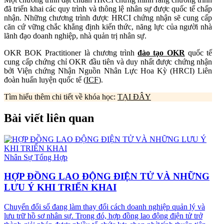
đã triển khai các quy trình và thông lệ nhân sự được quốc tế chấp
nhận. Những chương trình được HRCI chứng nhận sẽ cung cấp
căn cứ vững chắc khẳng định kiến thức, năng lực của người nhà
lãnh đạo doanh nghiệp, nhà quản trị nhân sự.
OKR BOK Practitioner là chương trình
đào tạo OKR
quốc tế
cung cấp chứng chỉ OKR đầu tiên và duy nhất được chứng nhận
bởi Viện chứng Nhận Nguồn Nhân Lực Hoa Kỳ (HRCI) Liên
đoàn huấn luyện quốc tế (
ICF
).
Tìm hiểu thêm chi tiết về khóa học:
TẠI ĐÂY
Bài viết liên quan
Nhân Sự Tổng Hợp
HỢP ĐỒNG LAO ĐỘNG ĐIỆN TỬ VÀ NHỮNG
LƯU Ý KHI TRIỂN KHAI
Chuyển đổi số đang làm thay đổi cách doanh nghiệp quản lý và
lưu trữ hồ sơ nhân sự. Trong đó, hợp đồng lao động điện tử trở