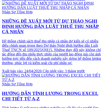
Nhân Sự Tổng Hợp
NHỮNG ĐỀ XUẤT MỚI TỪ DỰ THẢO NGHỊ
ĐỊNH HƯỚNG DẪN LUẬT THUẾ THU NHẬP
CÁ NHÂN
Hệ thống chính sách thuế thu nhập cá nhân dự kiến sẽ có nhiều
điều chỉnh quan trọng theo Dự thảo Nghị định hướng dẫn Luật
Thuế TNCN số 109/2025/QH15. Những thay đổi này không chỉ
tác động đến thu nhập thực nhận của người lao động mà còn ảnh
hưởng trực tiếp đến cách doanh nghiệp xây dựng hệ thống lương
thưởng, phúc lợi và kiểm soát chi phí nhân sự.
Xuất bản vào: 24/04/2026
Cập nhật vào: 3 tháng trước
Nhân Sự Tổng Hợp
HƯỚNG DẪN TÍNH LƯƠNG TRONG EXCEL
CHI TIẾT TỪ A-Z
Tính lương là một trong những nghiệp vụ cốt lõi của người làm