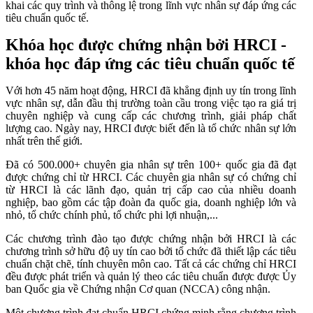
khai các quy trình và thông lệ trong lĩnh vực nhân sự đáp ứng các
tiêu chuẩn quốc tế.
Khóa học được chứng nhận bởi HRCI -
khóa học đáp ứng các tiêu chuẩn quốc tế
Với hơn 45 năm hoạt động, HRCI đã khẳng định uy tín trong lĩnh
vực nhân sự, dẫn đầu thị trường toàn cầu trong việc tạo ra giá trị
chuyên nghiệp và cung cấp các chương trình, giải pháp chất
lượng cao. Ngày nay, HRCI được biết đến là tổ chức nhân sự lớn
nhất trên thế giới.
Đã có 500.000+ chuyên gia nhân sự trên 100+ quốc gia đã đạt
được chứng chỉ từ HRCI. Các chuyên gia nhân sự có chứng chỉ
từ HRCI là các lãnh đạo, quản trị cấp cao của nhiều doanh
nghiệp, bao gồm các tập đoàn đa quốc gia, doanh nghiệp lớn và
nhỏ, tổ chức chính phủ, tổ chức phi lợi nhuận,...
Các chương trình đào tạo được chứng nhận bởi HRCI là các
chương trình sở hữu độ uy tín cao bởi tổ chức đã thiết lập các tiêu
chuẩn chặt chẽ, tính chuyên môn cao. Tất cả các chứng chỉ HRCI
đều được phát triển và quản lý theo các tiêu chuẩn được được Ủy
ban Quốc gia về Chứng nhận Cơ quan (NCCA) công nhận.
Một chương trình đạt chuẩn HRCI chứng minh rằng chương trình