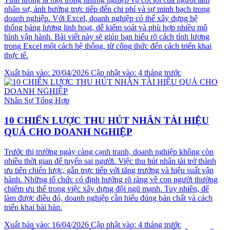
nhân sự, ảnh hưởng trực tiếp đến chi phí và sự minh bạch trong
doanh nghiệp. Với Excel, doanh nghiệp có thể xây dựng hệ
thống bảng lương linh hoạt, dễ kiểm soát và phù hợp nhiều mô
hình vận hành. Bài viết này sẽ giúp bạn hiểu rõ cách tính lương
trong Excel một cách hệ thống, từ công thức đến cách triển khai
thực tế.
Xuất bản vào: 20/04/2026
Cập nhật vào: 4 tháng trước
Nhân Sự Tổng Hợp
10 CHIẾN LƯỢC THU HÚT NHÂN TÀI HIỆU
QUẢ CHO DOANH NGHIỆP
Trước thị trường ngày càng cạnh tranh, doanh nghiệp không còn
nhiều thời gian để tuyển sai người. Việc thu hút nhân tài trở thành
ưu tiên chiến lược, gắn trực tiếp với tăng trưởng và hiệu suất vận
hành. Những tổ chức có định hướng rõ ràng về con người thường
chiếm ưu thế trong việc xây dựng đội ngũ mạnh. Tuy nhiên, để
làm được điều đó, doanh nghiệp cần hiểu đúng bản chất và cách
triển khai bài bản.
Xuất bản vào: 16/04/2026
Cập nhật vào: 4 tháng trước