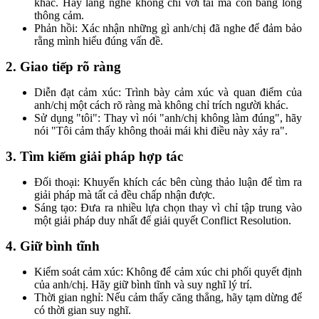
khác. Hãy lắng nghe không chỉ với tai mà còn bằng lòng
thông cảm.
Phản hồi: Xác nhận những gì anh/chị đã nghe để đảm bảo
rằng mình hiểu đúng vấn đề.
2. Giao tiếp rõ ràng
Diễn đạt cảm xúc: Trình bày cảm xúc và quan điểm của
anh/chị một cách rõ ràng mà không chỉ trích người khác.
Sử dụng "tôi": Thay vì nói "anh/chị không làm đúng", hãy
nói "Tôi cảm thấy không thoải mái khi điều này xảy ra".
3. Tìm kiếm giải pháp hợp tác
Đối thoại: Khuyến khích các bên cùng thảo luận để tìm ra
giải pháp mà tất cả đều chấp nhận được.
Sáng tạo: Đưa ra nhiều lựa chọn thay vì chỉ tập trung vào
một giải pháp duy nhất để giải quyết Conflict Resolution.
4. Giữ bình tĩnh
Kiểm soát cảm xúc: Không để cảm xúc chi phối quyết định
của anh/chị. Hãy giữ bình tĩnh và suy nghĩ lý trí.
Thời gian nghỉ: Nếu cảm thấy căng thẳng, hãy tạm dừng để
có thời gian suy nghĩ.