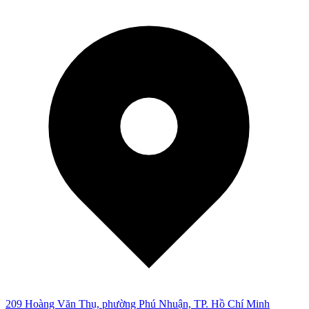
209 Hoàng Văn Thụ, phường Phú Nhuận, TP. Hồ Chí Minh