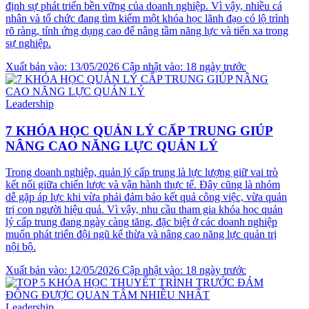
định sự phát triển bền vững của doanh nghiệp. Vì vậy, nhiều cá
nhân và tổ chức đang tìm kiếm một khóa học lãnh đạo có lộ trình
rõ ràng, tính ứng dụng cao để nâng tầm năng lực và tiến xa trong
sự nghiệp.
Xuất bản vào: 13/05/2026
Cập nhật vào: 18 ngày trước
Leadership
7 KHÓA HỌC QUẢN LÝ CẤP TRUNG GIÚP
NÂNG CAO NĂNG LỰC QUẢN LÝ
Trong doanh nghiệp, quản lý cấp trung là lực lượng giữ vai trò
kết nối giữa chiến lược và vận hành thực tế. Đây cũng là nhóm
dễ gặp áp lực khi vừa phải đảm bảo kết quả công việc, vừa quản
trị con người hiệu quả. Vì vậy, nhu cầu tham gia khóa học quản
lý cấp trung đang ngày càng tăng, đặc biệt ở các doanh nghiệp
muốn phát triển đội ngũ kế thừa và nâng cao năng lực quản trị
nội bộ.
Xuất bản vào: 12/05/2026
Cập nhật vào: 18 ngày trước
Leadership