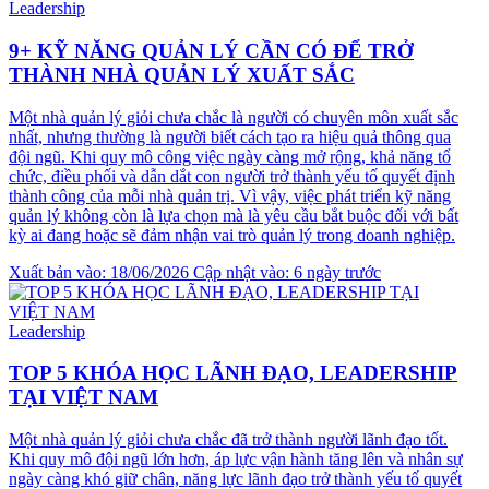
Leadership
9+ KỸ NĂNG QUẢN LÝ CẦN CÓ ĐỂ TRỞ
THÀNH NHÀ QUẢN LÝ XUẤT SẮC
Một nhà quản lý giỏi chưa chắc là người có chuyên môn xuất sắc
nhất, nhưng thường là người biết cách tạo ra hiệu quả thông qua
đội ngũ. Khi quy mô công việc ngày càng mở rộng, khả năng tổ
chức, điều phối và dẫn dắt con người trở thành yếu tố quyết định
thành công của mỗi nhà quản trị. Vì vậy, việc phát triển kỹ năng
quản lý không còn là lựa chọn mà là yêu cầu bắt buộc đối với bất
kỳ ai đang hoặc sẽ đảm nhận vai trò quản lý trong doanh nghiệp.
Xuất bản vào: 18/06/2026
Cập nhật vào: 6 ngày trước
Leadership
TOP 5 KHÓA HỌC LÃNH ĐẠO, LEADERSHIP
TẠI VIỆT NAM
Một nhà quản lý giỏi chưa chắc đã trở thành người lãnh đạo tốt.
Khi quy mô đội ngũ lớn hơn, áp lực vận hành tăng lên và nhân sự
ngày càng khó giữ chân, năng lực lãnh đạo trở thành yếu tố quyết