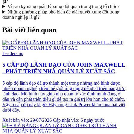
gì?
Vì sao kỹ năng quản lý xung đột quan trọng trong tổ chức?
Những phương pháp phổ biến để giải quyết xung đột trong
doanh nghiệp là gì?
Bài viết liên quan
Leadership
5 CẤP ĐỘ LÃNH ĐẠO CỦA JOHN MAXWELL
- PHÁT TRIỂN NHÀ QUẢN LÝ XUẤT SẮC
5 cấp độ lãnh đạo đã trở thành một trong những mô hình được
nhiều doanh nghiệp trên thế giới ứng dụng để phát triển năng lực
lãnh đạo. Mô hình này giúp nhà quản lý xác định mình đang ở
đâu và cần phát triển điều gì để tạo ra giá trị lớn hơn cho tổ chức.
Vậy 5 cấp độ này là gì? Hãy cùng Link Power khám qua bài viết
dưới đây.
Xuất bản vào: 29/07/2026
Cập nhật vào: 6 ngày trước