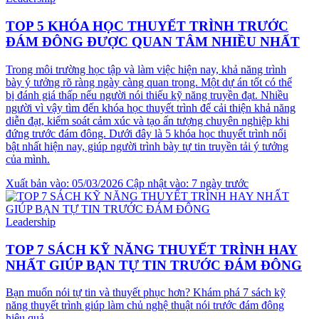
TOP 5 KHÓA HỌC THUYẾT TRÌNH TRƯỚC
ĐÁM ĐÔNG ĐƯỢC QUAN TÂM NHIỀU NHẤT
Trong môi trường học tập và làm việc hiện nay, khả năng trình
bày ý tưởng rõ ràng ngày càng quan trọng. Một dự án tốt có thể
bị đánh giá thấp nếu người nói thiếu kỹ năng truyền đạt. Nhiều
người vì vậy tìm đến khóa học thuyết trình để cải thiện khả năng
diễn đạt, kiểm soát cảm xúc và tạo ấn tượng chuyên nghiệp khi
đứng trước đám đông. Dưới đây là 5 khóa học thuyết trình nổi
bật nhất hiện nay, giúp người trình bày tự tin truyền tải ý tưởng
của mình.
Xuất bản vào: 05/03/2026
Cập nhật vào: 7 ngày trước
Leadership
TOP 7 SÁCH KỸ NĂNG THUYẾT TRÌNH HAY
NHẤT GIÚP BẠN TỰ TIN TRƯỚC ĐÁM ĐÔNG
Bạn muốn nói tự tin và thuyết phục hơn? Khám phá 7 sách kỹ
năng thuyết trình giúp làm chủ nghệ thuật nói trước đám đông
hiệu quả.