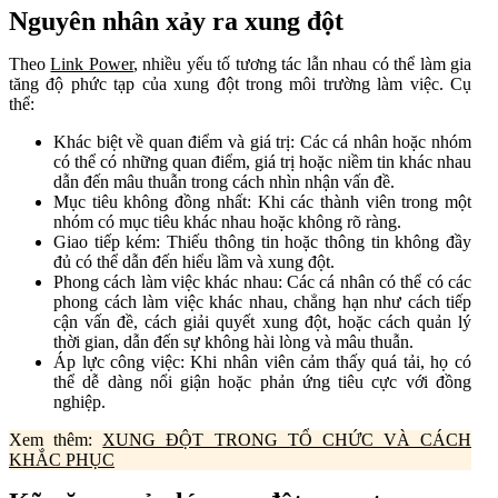
Nguyên nhân xảy ra xung đột
Theo
Link Power
, nhiều yếu tố tương tác lẫn nhau có thể làm gia
tăng độ phức tạp của xung đột trong môi trường làm việc. Cụ
thể:
Khác biệt về quan điểm và giá trị: Các cá nhân hoặc nhóm
có thể có những quan điểm, giá trị hoặc niềm tin khác nhau
dẫn đến mâu thuẫn trong cách nhìn nhận vấn đề.
Mục tiêu không đồng nhất: Khi các thành viên trong một
nhóm có mục tiêu khác nhau hoặc không rõ ràng.
Giao tiếp kém: Thiếu thông tin hoặc thông tin không đầy
đủ có thể dẫn đến hiểu lầm và xung đột.
Phong cách làm việc khác nhau: Các cá nhân có thể có các
phong cách làm việc khác nhau, chẳng hạn như cách tiếp
cận vấn đề, cách giải quyết xung đột, hoặc cách quản lý
thời gian, dẫn đến sự không hài lòng và mâu thuẫn.
Áp lực công việc: Khi nhân viên cảm thấy quá tải, họ có
thể dễ dàng nổi giận hoặc phản ứng tiêu cực với đồng
nghiệp.
Xem thêm:
XUNG ĐỘT TRONG TỔ CHỨC VÀ CÁCH
KHẮC PHỤC