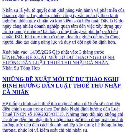
Nhân sự là yếu tố quyết định khả năng vận hành và phát triển của
doanh nghiệp. Tuy nhiên, nhiều công ty vẫn quản lý theo kinh
nghiệm, thiếu quy chuẩn và khó kiểm soát hiệu quả. Đây là lý do
ngày càng nhiều doanh nghiệp quan tâm đến việc xây dựng quy
trình quản lý nhân sự bài bản, có hệ thống và phù hợp với tiêu
chuẩn ISO. Khi quy trình rõ ràng, doanh nghiệp dễ tuyển đúng
người, đào tạo đúng năng lực và duy trì đội ngũ ổn định hơn.
Xuất bản vào: 14/05/2026
Cập nhật vào: 3 tháng trước
Nhân Sự Tổng Hợp
NHỮNG ĐỀ XUẤT MỚI TỪ DỰ THẢO NGHỊ
ĐỊNH HƯỚNG DẪN LUẬT THUẾ THU NHẬP
CÁ NHÂN
Hệ thống chính sách thuế thu nhập cá nhân dự kiến sẽ có nhiều
điều chỉnh quan trọng theo Dự thảo Nghị định hướng dẫn Luật
Thuế TNCN số 109/2025/QH15. Những thay đổi này không chỉ
tác động đến thu nhập thực nhận của người lao động mà còn ảnh
hưởng trực tiếp đến cách doanh nghiệp xây dựng hệ thống lương
thưởng, phúc lợi và kiểm soát chi phí nhân sự.