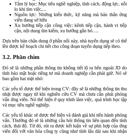
Tâm lý học: Mục tiêu nghề nghiệp, tính cách, động lực, nỗi
lo khi tìm việc,...
Nguồn lực: Những kiến thức, kỹ năng mà bản thân ứng
viên đang sở hữu
Xu hướng tiếp cận công việc: kênh tiếp cận, hành vi tiếp
cận, nội dung tìm kiếm, xu hướng gắn bó….
Dựa trên bản chân dung ở phần nổi này, nhà tuyển dụng sẽ có thể
lên được kế hoạch chi tiết cho công đoạn tuyển dụng tiếp theo.
3.2. Phần chìm
Đó sẽ là những phần thông tin không tiết lộ ra bên ngoài JD do
tính bảo mật hoặc riêng tư mà doanh nghiệp cần phải giữ. Nó sẽ
bao gồm hai mặt nhỏ:
Các yếu tố được thể hiện trong CV: đây sẽ là những thông tin thu
nhặt được ngay từ khi nghiên cứu CV mà chưa cần phải phỏng
vấn ứng viên. Nó thể hiện ở quy trình làm việc, quá trình học tập
và mục tiêu nghề nghiệp.
Các yếu tố khác sẽ được thể hiện và đánh giá khi tiến hành phỏng
vấn. Thường đó sẽ là những câu hỏi thông tin liên quan đến tính
cách, thái độ. Từ đó, rút ra được kết luận về sự phù hợp của ứng
viên đối với văn hóa công ty cũng như tính lâu dài sau khi nhận