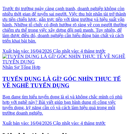
Trước thị trường ngày càng cạnh tranh, doanh nghiệp không còn
nhiều thời gian để tuyển sai người. Việc thu hút nhân tài trở thành
ưu tiên chiến lược, gắn trực tiếp với tăng trưởng và hiệu suất vận
hành. Những tổ chức có định hướng rõ ràng về con người thường
chiếm ưu thế trong việc xây dựng đội ngũ mạnh. Tuy nhiên, để
làm được điều đó, doanh nghiệp cần hiểu đúng bản chất và cách
triển khai bài bản.
Xuất bản vào: 16/04/2026
Cập nhật vào: 4 tháng trước
Nhân Sự Tổng Hợp
TUYỂN DỤNG LÀ GÌ? GÓC NHÌN THỰC TẾ
VỀ NGHỀ TUYỂN DỤNG
Bạn đang tìm hiểu tuyển dụng là gì và không chắc mình có phù
hợp với nghề này? Bài viết giúp bạn hình dung rõ công việc
tuyển dụng, kỹ năng cần có và cách làm hiệu quả trong môi
trường doanh nghiệp.
Xuất bản vào: 16/04/2026
Cập nhật vào: 4 tháng trước