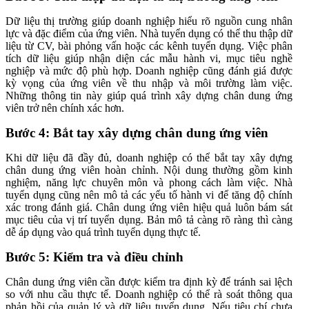
Dữ liệu thị trường giúp doanh nghiệp hiểu rõ nguồn cung nhân
lực và đặc điểm của ứng viên. Nhà tuyển dụng có thể thu thập dữ
liệu từ CV, bài phỏng vấn hoặc các kênh tuyển dụng. Việc phân
tích dữ liệu giúp nhận diện các mẫu hành vi, mục tiêu nghề
nghiệp và mức độ phù hợp. Doanh nghiệp cũng đánh giá được
kỳ vọng của ứng viên về thu nhập và môi trường làm việc.
Những thông tin này giúp quá trình xây dựng chân dung ứng
viên trở nên chính xác hơn.
Bước 4: Bắt tay xây dựng chân dung ứng viên
Khi dữ liệu đã đầy đủ, doanh nghiệp có thể bắt tay xây dựng
chân dung ứng viên hoàn chỉnh. Nội dung thường gồm kinh
nghiệm, năng lực chuyên môn và phong cách làm việc. Nhà
tuyển dụng cũng nên mô tả các yếu tố hành vi để tăng độ chính
xác trong đánh giá. Chân dung ứng viên hiệu quả luôn bám sát
mục tiêu của vị trí tuyển dụng. Bản mô tả càng rõ ràng thì càng
dễ áp dụng vào quá trình tuyển dụng thực tế.
Bước 5: Kiểm tra và điều chỉnh
Chân dung ứng viên cần được kiểm tra định kỳ để tránh sai lệch
so với nhu cầu thực tế. Doanh nghiệp có thể rà soát thông qua
phản hồi của quản lý và dữ liệu tuyển dụng. Nếu tiêu chí chưa