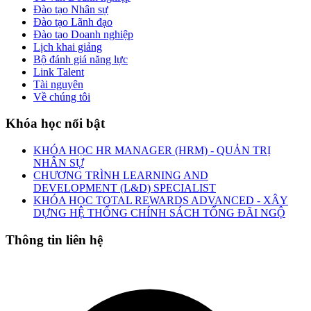
Đào tạo Nhân sự
Đào tạo Lãnh đạo
Đào tạo Doanh nghiệp
Lịch khai giảng
Bộ đánh giá năng lực
Link Talent
Tài nguyên
Về chúng tôi
Khóa học nổi bật
KHÓA HỌC HR MANAGER (HRM) - QUẢN TRỊ
NHÂN SỰ
CHƯƠNG TRÌNH LEARNING AND
DEVELOPMENT (L&D) SPECIALIST
KHÓA HỌC TOTAL REWARDS ADVANCED - XÂY
DỰNG HỆ THỐNG CHÍNH SÁCH TỔNG ĐÃI NGỘ
Thông tin liên hệ