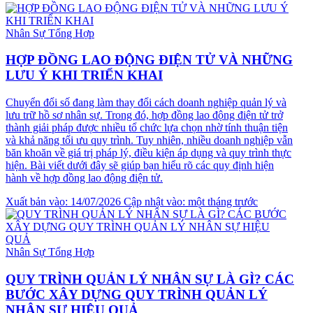
Nhân Sự Tổng Hợp
HỢP ĐỒNG LAO ĐỘNG ĐIỆN TỬ VÀ NHỮNG
LƯU Ý KHI TRIỂN KHAI
Chuyển đổi số đang làm thay đổi cách doanh nghiệp quản lý và
lưu trữ hồ sơ nhân sự. Trong đó, hợp đồng lao động điện tử trở
thành giải pháp được nhiều tổ chức lựa chọn nhờ tính thuận tiện
và khả năng tối ưu quy trình. Tuy nhiên, nhiều doanh nghiệp vẫn
băn khoăn về giá trị pháp lý, điều kiện áp dụng và quy trình thực
hiện. Bài viết dưới đây sẽ giúp bạn hiểu rõ các quy định hiện
hành về hợp đồng lao động điện tử.
Xuất bản vào: 14/07/2026
Cập nhật vào: một tháng trước
Nhân Sự Tổng Hợp
QUY TRÌNH QUẢN LÝ NHÂN SỰ LÀ GÌ? CÁC
BƯỚC XÂY DỰNG QUY TRÌNH QUẢN LÝ
NHÂN SỰ HIỆU QUẢ