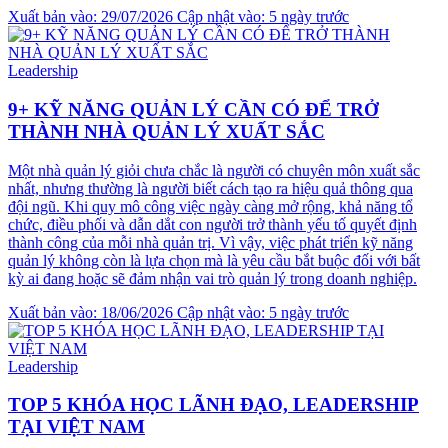
Xuất bản vào: 29/07/2026
Cập nhật vào: 5 ngày trước
Leadership
9+ KỸ NĂNG QUẢN LÝ CẦN CÓ ĐỂ TRỞ
THÀNH NHÀ QUẢN LÝ XUẤT SẮC
Một nhà quản lý giỏi chưa chắc là người có chuyên môn xuất sắc
nhất, nhưng thường là người biết cách tạo ra hiệu quả thông qua
đội ngũ. Khi quy mô công việc ngày càng mở rộng, khả năng tổ
chức, điều phối và dẫn dắt con người trở thành yếu tố quyết định
thành công của mỗi nhà quản trị. Vì vậy, việc phát triển kỹ năng
quản lý không còn là lựa chọn mà là yêu cầu bắt buộc đối với bất
kỳ ai đang hoặc sẽ đảm nhận vai trò quản lý trong doanh nghiệp.
Xuất bản vào: 18/06/2026
Cập nhật vào: 5 ngày trước
Leadership
TOP 5 KHÓA HỌC LÃNH ĐẠO, LEADERSHIP
TẠI VIỆT NAM