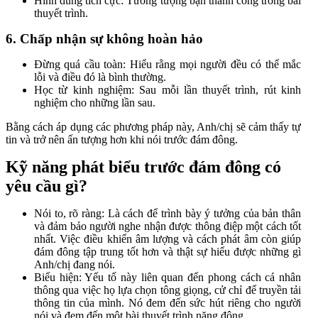
Hình dung tích cực: Tưởng tượng bạn thành công trong bài
thuyết trình.
6. Chấp nhận sự không hoàn hảo
Đừng quá cầu toàn: Hiểu rằng mọi người đều có thể mắc
lỗi và điều đó là bình thường.
Học từ kinh nghiệm: Sau mỗi lần thuyết trình, rút kinh
nghiệm cho những lần sau.
Bằng cách áp dụng các phương pháp này, Anh/chị sẽ cảm thấy tự
tin và trở nên ấn tượng hơn khi nói trước đám đông.
Kỹ năng phát biểu trước đám đông có
yêu cầu gì?
Nói to, rõ ràng: Là cách để trình bày ý tưởng của bản thân
và đảm bảo người nghe nhận được thông điệp một cách tốt
nhất. Việc điều khiển âm lượng và cách phát âm còn giúp
đám đông tập trung tốt hơn và thật sự hiểu được những gì
Anh/chị đang nói.
Biểu hiện: Yếu tố này liên quan đến phong cách cá nhân
thông qua việc họ lựa chọn tông giọng, cử chỉ để truyền tải
thông tin của mình. Nó đem đến sức hút riêng cho người
nói và đem đến một bài thuyết trình năng động.