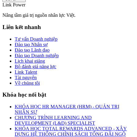
Link Power
Nâng tầm giá trị nguồn nhân lực Việt.
Liên kết nhanh
Tư vấn Doanh nghiệp
Đào tạo Nhân sự
Đào tạo Lãnh đạo
Đào tạo Doanh nghiệp
Lịch khai giảng
Bộ đánh giá năng lực
Link Talent
Tài nguyên
Về chúng tôi
Khóa học nổi bật
KHÓA HỌC HR MANAGER (HRM) - QUẢN TRỊ
NHÂN SỰ
CHƯƠNG TRÌNH LEARNING AND
DEVELOPMENT (L&D) SPECIALIST
KHÓA HỌC TOTAL REWARDS ADVANCED - XÂY
DỰNG HỆ THỐNG CHÍNH SÁCH TỔNG ĐÃI NGỘ