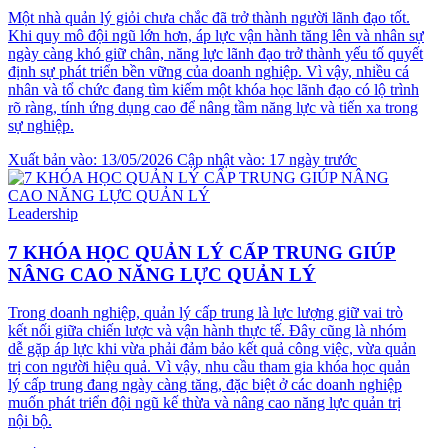
Một nhà quản lý giỏi chưa chắc đã trở thành người lãnh đạo tốt.
Khi quy mô đội ngũ lớn hơn, áp lực vận hành tăng lên và nhân sự
ngày càng khó giữ chân, năng lực lãnh đạo trở thành yếu tố quyết
định sự phát triển bền vững của doanh nghiệp. Vì vậy, nhiều cá
nhân và tổ chức đang tìm kiếm một khóa học lãnh đạo có lộ trình
rõ ràng, tính ứng dụng cao để nâng tầm năng lực và tiến xa trong
sự nghiệp.
Xuất bản vào: 13/05/2026
Cập nhật vào: 17 ngày trước
Leadership
7 KHÓA HỌC QUẢN LÝ CẤP TRUNG GIÚP
NÂNG CAO NĂNG LỰC QUẢN LÝ
Trong doanh nghiệp, quản lý cấp trung là lực lượng giữ vai trò
kết nối giữa chiến lược và vận hành thực tế. Đây cũng là nhóm
dễ gặp áp lực khi vừa phải đảm bảo kết quả công việc, vừa quản
trị con người hiệu quả. Vì vậy, nhu cầu tham gia khóa học quản
lý cấp trung đang ngày càng tăng, đặc biệt ở các doanh nghiệp
muốn phát triển đội ngũ kế thừa và nâng cao năng lực quản trị
nội bộ.