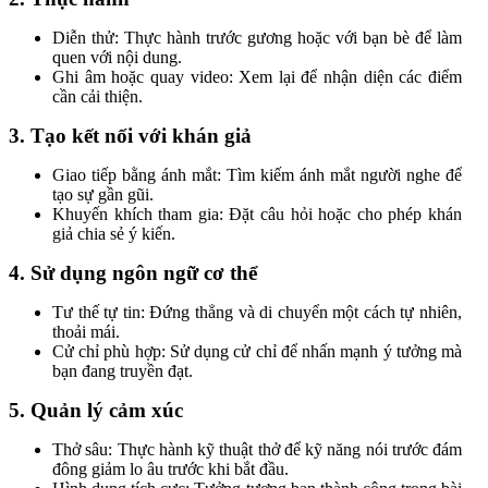
Diễn thử: Thực hành trước gương hoặc với bạn bè để làm
quen với nội dung.
Ghi âm hoặc quay video: Xem lại để nhận diện các điểm
cần cải thiện.
3. Tạo kết nối với khán giả
Giao tiếp bằng ánh mắt: Tìm kiếm ánh mắt người nghe để
tạo sự gần gũi.
Khuyến khích tham gia: Đặt câu hỏi hoặc cho phép khán
giả chia sẻ ý kiến.
4. Sử dụng ngôn ngữ cơ thể
Tư thế tự tin: Đứng thẳng và di chuyển một cách tự nhiên,
thoải mái.
Cử chỉ phù hợp: Sử dụng cử chỉ để nhấn mạnh ý tưởng mà
bạn đang truyền đạt.
5. Quản lý cảm xúc
Thở sâu: Thực hành kỹ thuật thở để kỹ năng nói trước đám
đông giảm lo âu trước khi bắt đầu.