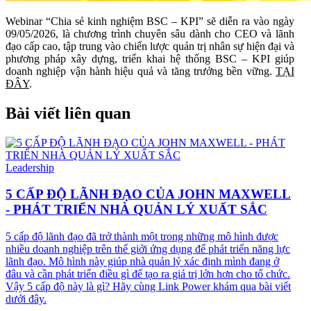
Webinar “Chia sẻ kinh nghiệm BSC – KPI” sẽ diễn ra vào ngày
09/05/2026, là chương trình chuyên sâu dành cho CEO và lãnh
đạo cấp cao, tập trung vào chiến lược quản trị nhân sự hiện đại và
phương pháp xây dựng, triển khai hệ thống BSC – KPI giúp
doanh nghiệp vận hành hiệu quả và tăng trưởng bền vững.
TẠI
ĐÂY
.
Bài viết liên quan
Leadership
5 CẤP ĐỘ LÃNH ĐẠO CỦA JOHN MAXWELL
- PHÁT TRIỂN NHÀ QUẢN LÝ XUẤT SẮC
5 cấp độ lãnh đạo đã trở thành một trong những mô hình được
nhiều doanh nghiệp trên thế giới ứng dụng để phát triển năng lực
lãnh đạo. Mô hình này giúp nhà quản lý xác định mình đang ở
đâu và cần phát triển điều gì để tạo ra giá trị lớn hơn cho tổ chức.
Vậy 5 cấp độ này là gì? Hãy cùng Link Power khám qua bài viết
dưới đây.