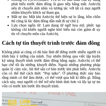
phát biểu trước đám đông là giao tiếp bằng mắt. Anh/chị
nên di chuyển ánh nhìn và tương tác với tất cả mọi người
nhằm khuyến khích sự tham gia.
Mất tự tin: Một khi Anh/chị thể hiện sự lo lắng, bồn chồn
thì cũng là lúc đám đông dần mất đi sự chú ý.
Lựa chọn ngôn từ: Lạm dụng từ ngữ hoa mỹ, phức tạp
không chỉ khiến người nghe khó hiểu mà còn giảm đi uy
tín về chuyên môn của Anh/chị.
Cách tự tin thuyết trình trước đám đông
Không phải ai cũng có đủ bản lĩnh để đứng trước nhiều người và
trình bày ý tưởng của mình. Tuy nhiên thông qua việc tập luyện
kỹ năng thuyết trình trước đám đông hằng ngày. Anh/chị có thể
hạn chế tối đa những khuyết điểm. Ngoài những phương pháp
quản lý cảm xúc, hít thở sâu cơ bản trước khi phát biểu. Anh/chị
còn có thể thử cách thức “Pep talks”. Ở phương thức này bảo
rằng mình có thể làm được, có thể vượt qua bất kì điều gì. Bằng
cách này, mọi người có thể trở nên bình tĩnh hơn và lấy lại tự tin
vốn có trước khi bước lên thuyết trình.