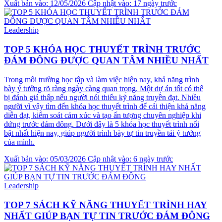
Xuất bản vào: 12/05/2026
Cập nhật vào: 17 ngày trước
Leadership
TOP 5 KHÓA HỌC THUYẾT TRÌNH TRƯỚC
ĐÁM ĐÔNG ĐƯỢC QUAN TÂM NHIỀU NHẤT
Trong môi trường học tập và làm việc hiện nay, khả năng trình
bày ý tưởng rõ ràng ngày càng quan trọng. Một dự án tốt có thể
bị đánh giá thấp nếu người nói thiếu kỹ năng truyền đạt. Nhiều
người vì vậy tìm đến khóa học thuyết trình để cải thiện khả năng
diễn đạt, kiểm soát cảm xúc và tạo ấn tượng chuyên nghiệp khi
đứng trước đám đông. Dưới đây là 5 khóa học thuyết trình nổi
bật nhất hiện nay, giúp người trình bày tự tin truyền tải ý tưởng
của mình.
Xuất bản vào: 05/03/2026
Cập nhật vào: 6 ngày trước
Leadership
TOP 7 SÁCH KỸ NĂNG THUYẾT TRÌNH HAY
NHẤT GIÚP BẠN TỰ TIN TRƯỚC ĐÁM ĐÔNG