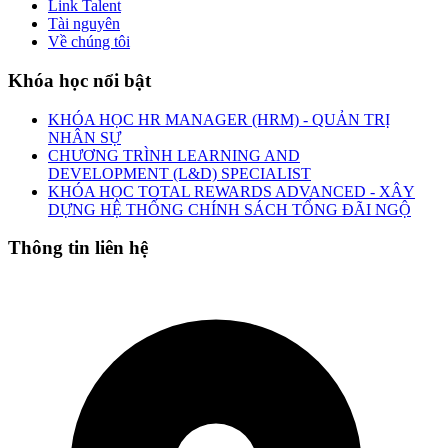
Link Talent
Tài nguyên
Về chúng tôi
Khóa học nổi bật
KHÓA HỌC HR MANAGER (HRM) - QUẢN TRỊ
NHÂN SỰ
CHƯƠNG TRÌNH LEARNING AND
DEVELOPMENT (L&D) SPECIALIST
KHÓA HỌC TOTAL REWARDS ADVANCED - XÂY
DỰNG HỆ THỐNG CHÍNH SÁCH TỔNG ĐÃI NGỘ
Thông tin liên hệ